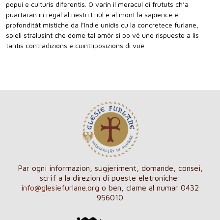
popui e culturis diferentis. O varin il meracul di frututs ch’a
puartaran in regâl al nestri Friûl e al mont la sapience e
profonditât mistiche da l’Indie unidis cu la concretece furlane,
spieli stralusint che dome tal amôr si po vê une rispueste a lis
tantis contradizions e cuintriposizions di vuê.
Par ogni informazion, sugjeriment, domande, consei,
scrîf a la direzion di pueste eletroniche:
info@glesiefurlane.org
o ben, clame al numar 0432
956010