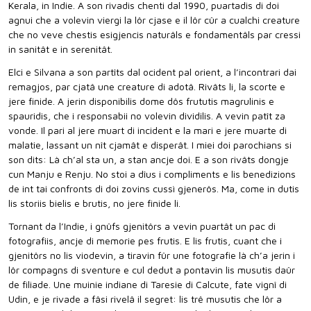
Kerala, in Indie. A son rivadis chenti dal 1990, puartadis di doi
agnui che a volevin viergi la lôr cjase e il lôr cûr a cualchi creature
che no veve chestis esigjencis naturâls e fondamentâls par cressi
in sanitât e in serenitât.
Elci e Silvana a son partîts dal ocident pal orient, a l’incontrari dai
remagjos, par cjatâ une creature di adotâ. Rivâts li, la scorte e
jere finide. A jerin disponibilis dome dôs frututis magrulinis e
spauridis, che i responsabii no volevin dividilis. A vevin patît za
vonde. Il pari al jere muart di incident e la mari e jere muarte di
malatie, lassant un nît cjamât e disperât. I miei doi parochians si
son dits: Là ch’al sta un, a stan ancje doi. E a son rivâts dongje
cun Manju e Renju. No stoi a dîus i compliments e lis benedizions
de int tai confronts di doi zovins cussì gjenerôs. Ma, come in dutis
lis storiis bielis e brutis, no jere finide li.
Tornant da l’Indie, i gnûfs gjenitôrs a vevin puartât un pac di
fotografiis, ancje di memorie pes frutis. E lis frutis, cuant che i
gjenitôrs no lis viodevin, a tiravin fûr une fotografie là ch’a jerin i
lôr compagns di sventure e cul dedut a pontavin lis musutis daûr
de filiade. Une muinie indiane di Taresie di Calcute, fate vignî di
Udin, e je rivade a fâsi rivelâ il segret: lis trê musutis che lôr a