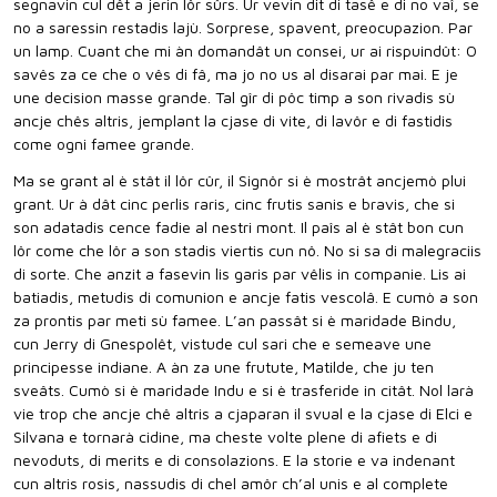
segnavin cul dêt a jerin lôr sûrs. Ur vevin dit di tasê e di no vaî, se
no a saressin restadis lajù. Sorprese, spavent, preocupazion. Par
un lamp. Cuant che mi àn domandât un consei, ur ai rispuindût: O
savês za ce che o vês di fâ, ma jo no us al disarai par mai. E je
une decision masse grande. Tal gîr di pôc timp a son rivadis sù
ancje chês altris, jemplant la cjase di vite, di lavôr e di fastidis
come ogni famee grande.
Ma se grant al è stât il lôr cûr, il Signôr si è mostrât ancjemò plui
grant. Ur à dât cinc perlis raris, cinc frutis sanis e bravis, che si
son adatadis cence fadie al nestri mont. Il paîs al è stât bon cun
lôr come che lôr a son stadis viertis cun nô. No si sa di malegraciis
di sorte. Che anzit a fasevin lis garis par vêlis in companie. Lis ai
batiadis, metudis di comunion e ancje fatis vescolâ. E cumò a son
za prontis par meti sù famee. L’an passât si è maridade Bindu,
cun Jerry di Gnespolêt, vistude cul sari che e semeave une
principesse indiane. A àn za une frutute, Matilde, che ju ten
sveâts. Cumò si è maridade Indu e si è trasferide in citât. Nol larà
vie trop che ancje chê altris a cjaparan il svual e la cjase di Elci e
Silvana e tornarà cidine, ma cheste volte plene di afiets e di
nevoduts, di merits e di consolazions. E la storie e va indenant
cun altris rosis, nassudis di chel amôr ch’al unis e al complete