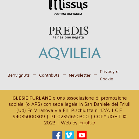
Privacy e
Benvignûts
Contribûts
Newsletter
Cookie
GLESIE FURLANE
è una associazione di promozione
sociale (o APS) con sede legale in San Daniele del Friuli
(Ud) Fr. Villanova via F.lli Pischiutta n. 12/A | C.F.
94035000309 | P.I. 02351650300 | COPYRIGHT ©
2023 | Web by
FriulUp