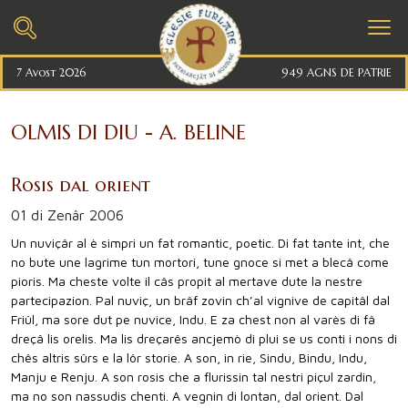
7 Avost 2026
949 AGNS DE PATRIE
OLMIS DI DIU - A. BELINE
Rosis dal orient
01 di Zenâr 2006
Un nuviçâr al è simpri un fat romantic, poetic. Di fat tante int, che
no bute une lagrime tun mortori, tune gnoce si met a blecâ come
pioris. Ma cheste volte il câs propit al mertave dute la nestre
partecipazion. Pal nuviç, un brâf zovin ch’al vignive de capitâl dal
Friûl, ma sore dut pe nuvice, Indu. E za chest non al varès di fâ
dreçâ lis orelis. Ma lis dreçarês ancjemò di plui se us conti i nons di
chês altris sûrs e la lôr storie. A son, in rie, Sindu, Bindu, Indu,
Manju e Renju. A son rosis che a flurissin tal nestri piçul zardin,
ma no son nassudis chenti. A vegnin di lontan, dal orient. Dal