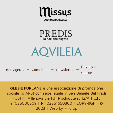
Privacy e
Benvignûts
Contribûts
Newsletter
Cookie
GLESIE FURLANE
è una associazione di promozione
sociale (o APS) con sede legale in San Daniele del Friuli
(Ud) Fr. Villanova via F.lli Pischiutta n. 12/A | C.F.
94035000309 | P.I. 02351650300 | COPYRIGHT ©
2023 | Web by
FriulUp