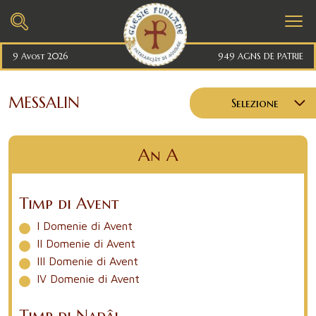
9 Avost 2026
949 AGNS DE PATRIE
MESSALIN
Selezione
An A
An A
An B
An C
Timp di Avent
Propri dai Sants
I Domenie di Avent
Jutoris pe liturgjie
II Domenie di Avent
III Domenie di Avent
IV Domenie di Avent
Timp di Nadâl