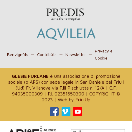
Privacy e
Benvignûts
Contribûts
Newsletter
Cookie
GLESIE FURLANE
è una associazione di promozione
sociale (o APS) con sede legale in San Daniele del Friuli
(Ud) Fr. Villanova via F.lli Pischiutta n. 12/A | C.F.
94035000309 | P.I. 02351650300 | COPYRIGHT ©
2023 | Web by
FriulUp