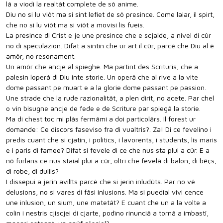
lâ a viodi la realtât complete de sô anime.
Diu no si lu viôt ma si sint lefiet de sô presince. Come laiar, il spirt,
che no si lu viôt ma si viôt a movisi lis fueis.
La presince di Crist e je une presince che e scjalde, a nivel di cûr
no di speculazion. Difat a sintin che ur art il cûr, parcè che Diu al è
amôr, no resonament.
Un amôr che ancje al spieghe. Ma partint des Scrituris, che a
palesin loperâ di Diu inte storie. Un operâ che al rive a la vite
dome passant pe muart e a la glorie dome passant pe passion.
Une strade che la rude razionalitât, a plen dirit, no acete. Par chel
o vin bisugne ancje de fede e de Scriture par spiegâ la storie.
Ma di chest toc mi plâs fermâmi a doi particolârs. Il forest ur
domande: Ce discors faseviso fra di vualtris?. Za! Di ce fevelino i
predis cuant che si cjatin, i politics, i lavorents, i students, lis maris
e i paris di famee? Difat si fevele di ce che nus sta plui a cûr. E a
nô furlans ce nus staial plui a cûr, oltri che fevelâ di balon, di bêçs,
di robe, di duliis?
I dissepui a jerin avilîts parcè che si jerin inludûts. Par no vê
delusions, no si vares di fâsi inlusions. Ma si puedial vivi cence
une inlusion, un sium, une matetât? E cuant che un a la volte a
colin i nestris cjiscjei di cjarte, podìno rinunciâ a tornâ a imbastî,