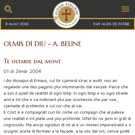
8 Avost 2026
949 AGNS DE PATRIE
OLMIS DI DIU - A. BELINE
Te ostarie dal mont
01 di Zenâr 2004
I doi dissepui di Emaus, cul lôr cjaminâ strac e avilît, nus an
regalade une des pagjinis plui inluminantis dal vanzeli. Parcè che
a son il spieli de realtât di ogni timp. In ogni timp e su ogni strade
and è int che e va indenant plui par scomesse che par voe,
cjamade di problemis e cul cûr che al vai.
E Crist si è compagnât cun lôr come un compagn che al palese
une realtât e int plate une plui profonde. Difat lôr no jerin in grât di
cognossilu. Ma ancje ognidun di nô al è un misteri impenetrabil e o
scugnìn acetâ di fermâsi a la façade, a la vôs dal om, cence podê