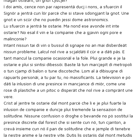
magari osteant, un gnûf cjiscjel?
I doi amîs, cence non par rapresentâ ducj i nons, a sfuarcin il
Signôr a jentrâ cun lôr parcè che si stave sdongjant la gnot. Une
gnot e un scûr che no puedin jessi dome astronomics.
Lu sfuarcin a jentrâ te ostarie. Ma nond ese avonde int inte
ostarie? No esal il vin e la companie che a gjavin ogni pore e
malinconie?
Intant nissun tai di vin o bussul di sgnape no an mai disberdeât
nissun probleme. Lalcul nol rive a scjaldâti il cûr e a dâti pâs. E
tant mancul la companie ocasionâl e la fole. Plui grande e je la
ostarie e plui si sintisi dibessôi. Baste lâ tun marcjepît di metropoli
o tun cjamp di balon o tune discoteche. Lom al à dibisugne di
rapuarts personâi, a tu par tu, no massificants. La television e pò
dâti la inlusion di une presince in mancjance di miôr, come une
rose di plastiche a un pitoc o disperât che nol rive a comprânt une
vere.
Crist al jentre te ostarie dal mont parcè che li e je plui fuarte la
inlusion de companie e duncje plui tremende la sensazion de
solitudine. Nissune confusion o droghe o bevande no pò sostituî la
presince discrete dal forest che si sente cun nô, tun cjanton, a
crevâ insieme cun nô il pan de solitudine che e jemple di tenebre
la nestre anime e la nestre vite. Dutis lis ostariis dal mont metudis