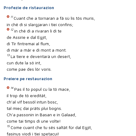
Profezie de ristaurazion
11
Cuant che a tornaran a fâ sù lis tôs muris,
in chê dì si slargjaran i tiei confins;
12
in chê dì a rivaran li di te
de Assirie e dal Egjit,
di Tîr fintremai al flum,
di mâr a mâr e di mont a mont.
13
La tiere e deventarà un desert,
cun dute la sô int,
come pae des lôr voris.
Preiere pe restaurazion
14
Pas il to popul cu la tô mace,
il trop de tô ereditât,
ch’al vîf bessôl intun bosc,
tal mieç dai prâts plui bogns.
Ch’a passonin in Basan e in Galaad,
come tai timps di une volte!
15
Come cuant che tu sês saltât fûr dal Egjit,
fasinus viodi i tiei spetacui!