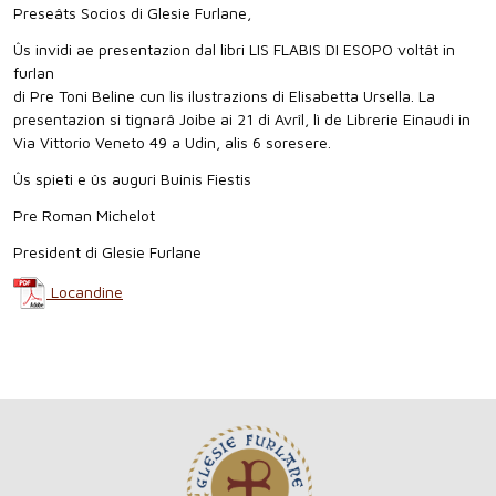
Preseâts Socios di Glesie Furlane,
Ûs invidi ae presentazion dal libri LIS FLABIS DI ESOPO voltât in
furlan
di Pre Toni Beline cun lis ilustrazions di Elisabetta Ursella. La
presentazion si tignarâ Joibe ai 21 di Avrîl, lì de Librerie Einaudi in
Via Vittorio Veneto 49 a Udin, alis 6 soresere.
Ûs spieti e ûs auguri Buinis Fiestis
Pre Roman Michelot
President di Glesie Furlane
Locandine