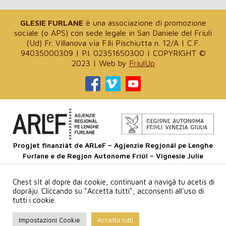
GLESIE FURLANE
è una associazione di promozione
sociale (o APS) con sede legale in San Daniele del Friuli
(Ud) Fr. Villanova via F.lli Pischiutta n. 12/A | C.F.
94035000309 | P.I. 02351650300 | COPYRIGHT ©
2023 | Web by
FriulUp
Progjet finanziât de ARLeF – Agjenzie Regjonâl pe Lenghe
Furlane e de Regjon Autonome Friûl – Vignesie Julie
Sagre
Chest sît al dopre dai cookie, continuant a navigâ tu acetis di
dal
doprâju. Cliccando su "Accetta tutti", acconsenti all'uso di
Patriarcjât
tutti i cookie.
Impostazioni Cookie
Accetta tutti