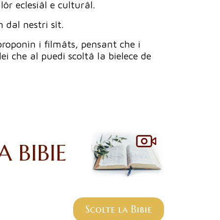
ôr eclesiâl e culturâl.
dal nestri sît.
roponìn i filmâts, pensant che i
ei che al puedi scoltâ la bielece de
A BIBIE
Scolte la Bibie