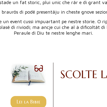
 stade un fat storic, plui unic che râr e di grant val
 braurôs di podê presentâju in cheste gnove sezion 
e un event cussì impuartant pe nestre storie. O rip
asê di riviodi; ma ancje cui che al à dificoltât di l
Peraule di Diu te nestre lenghe mari.
SCOLTE L
Lei la Bibie