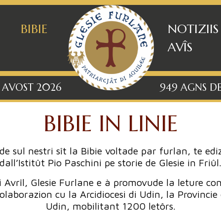
BIBIE
NOTIZIIS
AVÎS
8 AVOST 2026
949 AGNS DE
BIBIE IN LINIE
 sul nestri sît la Bibie voltade par furlan, te ed
dall’Istitût Pio Paschini pe storie de Glesie in Friûl
 Avrîl, Glesie Furlane e à promovude la leture con
olaborazion cu la Arcidiocesi di Udin, la Provincie
Udin, mobilitant 1200 letôrs.