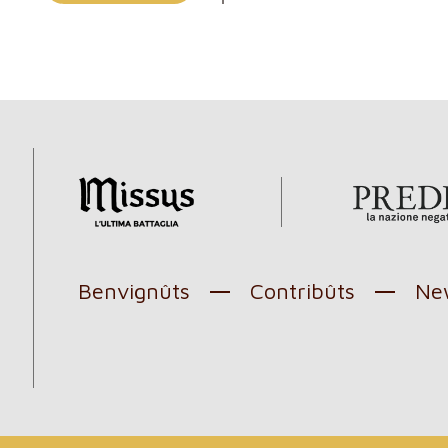
Benvignûts
Contribûts
New
l