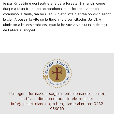
je par lôr patrie e ogni patrie e je tiere foreste. Si maridin come
ducj e a fasin fruts, ma no bandonin la lôr fiolance. A metin in
comunion la taule, ma no il jet. Si cjatin inte cjar ma no vivin seont
la cjar. A passin la vite su la tiere, ma a son citadins dal cîl. A
ubidissin a lis leçs stabilidis, epûr la lôr vite a va plui in là de leç»
de Letare a Diognêt.
Par ogni informazion, sugjeriment, domande, consei,
scrîf a la direzion di pueste eletroniche:
info@glesiefurlane.org
o ben, clame al numar 0432
956010