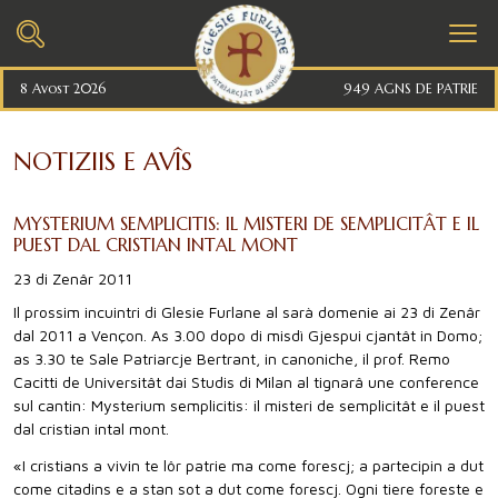
8 Avost 2026
949 AGNS DE PATRIE
NOTIZIIS E AVÎS
MYSTERIUM SEMPLICITIS: IL MISTERI DE SEMPLICITÂT E IL
PUEST DAL CRISTIAN INTAL MONT
23 di Zenâr 2011
Il prossim incuintri di Glesie Furlane al sarà domenie ai 23 di Zenâr
dal 2011 a Vençon. As 3.00 dopo di misdì Gjespui cjantât in Domo;
as 3.30 te Sale Patriarcje Bertrant, in canoniche, il prof. Remo
Cacitti de Universitât dai Studis di Milan al tignarâ une conference
sul cantin: Mysterium semplicitis: il misteri de semplicitât e il puest
dal cristian intal mont.
«I cristians a vivin te lôr patrie ma come forescj; a partecipin a dut
come citadins e a stan sot a dut come forescj. Ogni tiere foreste e