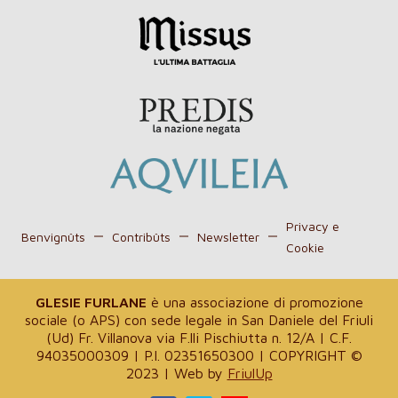
Privacy e
Benvignûts
Contribûts
Newsletter
Cookie
GLESIE FURLANE
è una associazione di promozione
sociale (o APS) con sede legale in San Daniele del Friuli
(Ud) Fr. Villanova via F.lli Pischiutta n. 12/A | C.F.
94035000309 | P.I. 02351650300 | COPYRIGHT ©
2023 | Web by
FriulUp