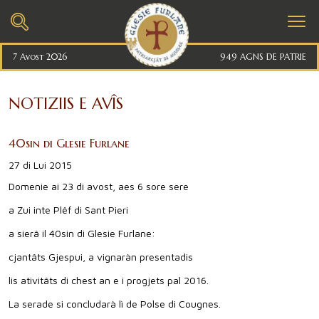
7 Avost 2026
949 AGNS DE PATRIE
NOTIZIIS E AVÎS
40sin di Glesie Furlane
27 di Lui 2015
Domenie ai 23 di avost, aes 6 sore sere
a Zui inte Plêf di Sant Pieri
a sierâ il 40sin di Glesie Furlane:
cjantâts Gjespui, a vignaràn presentadis
lis ativitâts di chest an e i progjets pal 2016.
La serade si concludarà lì de Polse di Cougnes.