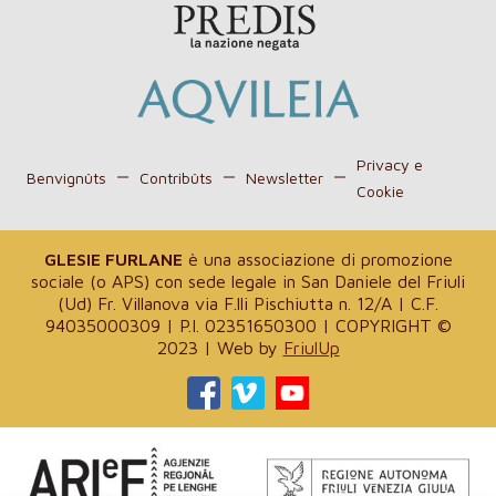
Privacy e
Benvignûts
Contribûts
Newsletter
Cookie
GLESIE FURLANE
è una associazione di promozione
sociale (o APS) con sede legale in San Daniele del Friuli
(Ud) Fr. Villanova via F.lli Pischiutta n. 12/A | C.F.
94035000309 | P.I. 02351650300 | COPYRIGHT ©
2023 | Web by
FriulUp