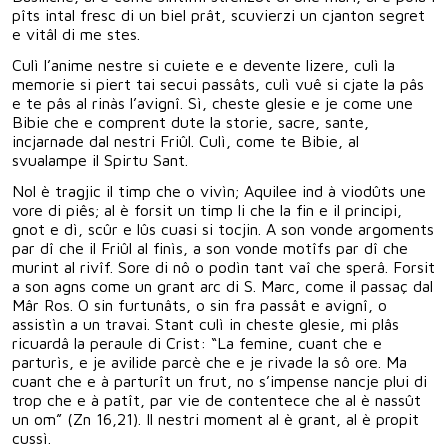
pîts intal fresc di un biel prât, scuvierzi un cjanton segret
e vitâl di me stes.
Culì l’anime nestre si cuiete e e devente lizere, culì la
memorie si piert tai secui passâts, culì vuê si cjate la pâs
e te pâs al rinàs l’avignî. Sì, cheste glesie e je come une
Bibie che e comprent dute la storie, sacre, sante,
incjarnade dal nestri Friûl. Culì, come te Bibie, al
svualampe il Spirtu Sant.
Nol è tragjic il timp che o vivìn; Aquilee ind à viodûts une
vore di piês; al è forsit un timp li che la fin e il principi,
gnot e dì, scûr e lûs cuasi si tocjin. A son vonde argoments
par dî che il Friûl al finìs, a son vonde motîfs par dî che
murint al rivîf. Sore di nô o podìn tant vaî che sperâ. Forsit
a son agns come un grant arc di S. Marc, come il passaç dal
Mâr Ros. O sin furtunâts, o sin fra passât e avignî, o
assistìn a un travai. Stant culì in cheste glesie, mi plâs
ricuardâ la peraule di Crist: “La femine, cuant che e
parturìs, e je avilide parcè che e je rivade la sô ore. Ma
cuant che e à parturît un frut, no s’impense nancje plui di
trop che e à patît, par vie de contentece che al è nassût
un om” (Zn 16,21). Il nestri moment al è grant, al è propit
cussì.