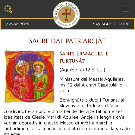
9 Avost 2026
949 AGNS DE PATRIE
SAGRE DAL PATRIARCJÂT
Sants Ermacure e
furtunât
(Aquilee, ai 12 di Lui)
Miniature dal Messâl Aquileiês,
ms. 12 dal Archivi Cjapitulâr di
Udin.
Benvignûts a ducj i Furlans, ai
Slovens e ai Todescs ch’a àn
condividût e a condividin la liende de vite tal non e tes
idealitâts de Glesie Mari di Aquilee. Ancje lis lenghis ch’a
vegnin dopradis in cheste Messe di Avôt a marchin
l’intindiment di fâsi onôr un cul altri e di continuâ la strade
insieme.