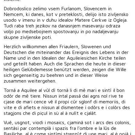
Dobrodoslico zelimo vsem Furlanom, Slovencem in
Nemcem, ki danes, kot v preteklosti, delijo isto zivljensko
usodo v imenu in v duhu idealov Matere Cerkve iz Ogleja.
Tudi raba treh jezikov na danasnjem masevanju odraza
voljo po medsebojnem spostovanju in po nadaljevanju
skupne zivljenske poti.
Herzlich willkommen allen Friaulern, Slowenen und
Deutschen die miteinander das Ereignis des Lebens in der
Name und in den Idealen der Aquileiesichen Kirche teilen
und geteilt haben. Auch die Sprachen die heute in dieser
heiligen Gelübdemesse benützt werden, zeigen die Wille
sich gegenseitig zu beehren und in dieser Weise
zusammen weitergehen.
Tornâ a Aquilee al vûl dî tornâ li di mê mari e sintî il bon
odôr de mê tiere. Nissun intal passâ dai agns nol rive te
cjase de mari cence vê il propi cûr sglonf di memoriis, di
vite e di afiets e nissun al dismentee i odôrs e i colôrs des
stagjons che di piçul in sù al à nulît e cjalât.
Vuê, usgnot, viodi i mosaics, cjaminâ sot i arcs des colonis,
sentâsi par contemplâ i spazis fra l’ombre e la lûs de
Basiliche, al è come sintîmi strenzût di une mari, al è poiâ i