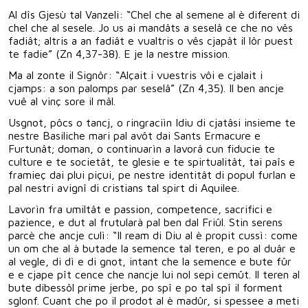
Al dîs Gjesù tal Vanzeli: “Chel che al semene al è diferent di
chel che al sesele. Jo us ai mandâts a seselâ ce che no vês
fadiât; altris a an fadiât e vualtris o vês cjapât il lôr puest
te fadie” (Zn 4,37-38). E je la nestre mission.
Ma al zonte il Signôr: “Alçait i vuestris vôi e cjalait i
cjamps: a son palomps par seselâ” (Zn 4,35). Il ben ancje
vuê al vinç sore il mâl.
Usgnot, pôcs o tancj, o ringraciìn Idiu di cjatâsi insieme te
nestre Basiliche mari pal avôt dai Sants Ermacure e
Furtunât; doman, o continuarìn a lavorâ cun fiducie te
culture e te societât, te glesie e te spirtualitât, tai paîs e
framieç dai plui piçui, pe nestre identitât di popul furlan e
pal nestri avignî di cristians tal spirt di Aquilee.
Lavorìn fra umiltât e passion, competence, sacrifici e
pazience, e dut al frutularà pal ben dal Friûl. Stin serens
parcè che ancje culì: “Il ream di Diu al è propit cussì: come
un om che al à butade la semence tal teren, e po al duâr e
al vegle, di dì e di gnot, intant che la semence e bute fûr
e e cjape pît cence che nancje lui nol sepi cemût. Il teren al
bute dibessôl prime jerbe, po spî e po tal spî il forment
sglonf. Cuant che po il prodot al è madûr, si spessee a meti