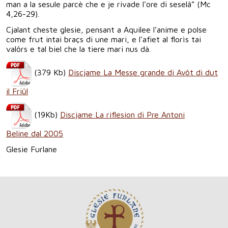
man a la sesule parcè che e je rivade l’ore di seselâ” (Mc
4,26-29).
Cjalant cheste glesie, pensant a Aquilee l’anime e polse
come frut intai braçs di une mari, e l’afiet al florìs tai
valôrs e tal biel che la tiere mari nus dà.
(379 Kb)
Discjame La Messe grande di Avôt di dut
il Friûl
(19Kb)
Discjame La riflesion di Pre Antoni
Beline dal 2005
Glesie Furlane