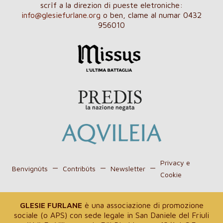
scrîf a la direzion di pueste eletroniche:
info@glesiefurlane.org
o ben, clame al numar 0432
956010
Privacy e
Benvignûts
Contribûts
Newsletter
Cookie
GLESIE FURLANE
è una associazione di promozione
sociale (o APS) con sede legale in San Daniele del Friuli