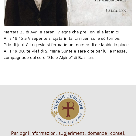
Martars 23 di Avrîl a saran 17 agns che pre Toni al è lât in cîl.
A lis 18,15 a Visepente si cjatarìn tal cimitieri su la sô tombe.
Prin di jentrâ in glesie si fermarìn un moment li de lapide in place.
A lis 19,00, te Plêf di S. Marie Sunte e sarà dite par lui la Messe,
compagnade dal coro “Stele Alpine” di Basilian.
Par ogni informazion, sugjeriment, domande, consei,