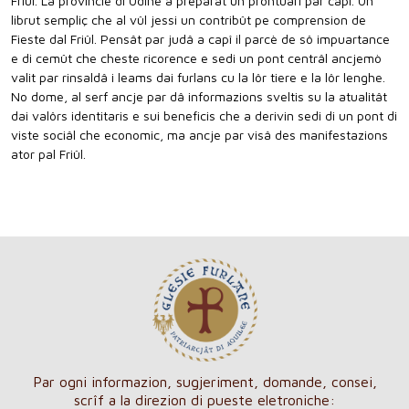
Friûl. La provincie di Udine à preparât un prontuari par capî. Un
librut sempliç che al vûl jessi un contribût pe comprension de
Fieste dal Friûl. Pensât par judâ a capî il parcè de sô impuartance
e di cemût che cheste ricorence e sedi un pont centrâl ancjemò
valit par rinsaldâ i leams dai furlans cu la lôr tiere e la lôr lenghe.
No dome, al serf ancje par dâ informazions sveltis su la atualitât
dai valôrs identitaris e sui beneficis che a derivin sedi di un pont di
viste sociâl che economic, ma ancje par visâ des manifestazions
ator pal Friûl.
Par ogni informazion, sugjeriment, domande, consei,
scrîf a la direzion di pueste eletroniche: