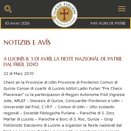
10 Avost 2026
949 AGNS DE PATRIE
NOTIZIIS E AVÎS
A LUCINÎS IL 3 DI AVRÎL LA FIESTE NAZIONÂL DE PATRIE
DAL FRIÛL 2010
22 di Març 2010
Chest an la Provincie di Udin Provincie di Pordenon Comun di
Gurize Consei di cuartîr di Lucinîs Istitût Ladin Furlan “Pre Checo
Placerean” cu la partecipazion di Regjon Autonome Friûl Vignesie
Julie, ARLEF – Diocesis di Gurize, Concuardie-Pordenon e Udin –
Universitât dal Friûl, C.I.R.F. – Comun di Udin – Ufici scolastic
regjonâl – Societât Filologjiche Furlane – Parochie di S. Zorç
Martar di Lucinîs – Parochie e Borc di S. Roc, Gurize – Grop
Folcloristic Danzerins di Lucinîs a organizin la fieste nazionâl dal