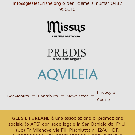
info@glesiefurlane.org
o ben, clame al numar 0432
956010
Privacy e
Benvignûts
Contribûts
Newsletter
Cookie
GLESIE FURLANE
è una associazione di promozione
sociale (o APS) con sede legale in San Daniele del Friuli
(Ud) Fr. Villanova via F.lli Pischiutta n. 12/A | C.F.