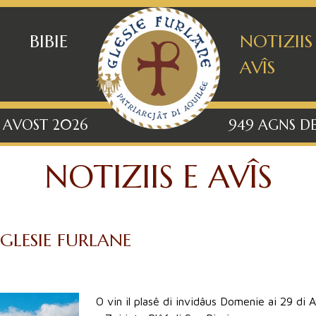
BIBIE
NOTIZIIS
AVÎS
7 AVOST 2026
949 AGNS DE
NOTIZIIS E AVÎS
GLESIE FURLANE
O vin il plasê di invidâus Domenie ai 29 di 