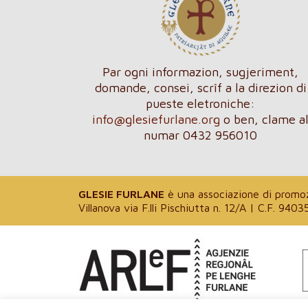
Par ogni informazion, sugjeriment,
domande, consei, scrîf a la direzion di
pueste eletroniche:
info@glesiefurlane.org
o ben, clame a
numar 0432 956010
GLESIE FURLANE
è una associazione di promozi
Villanova via F.lli Pischiutta n. 12/A | C.F