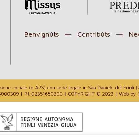
Benvignûts
Contribûts
New
l
one sociale (o APS) con sede legale in San Daniele del Friuli (U
. 94035000309 | P.I. 02351650300 | COPYRIGHT © 2023 | Web by