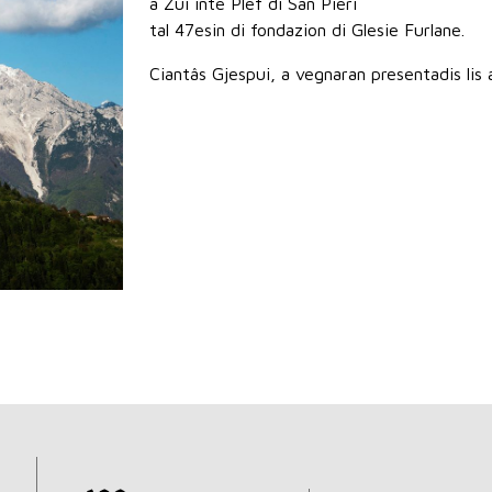
a Zui inte Plêf di San Pieri
tal 47esin di fondazion di Glesie Furlane.
Ciantâs Gjespui, a vegnaran presentadis lis a