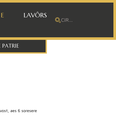
 E
LAVÔRS
 PATRIE
Avost, aes 6 soresere