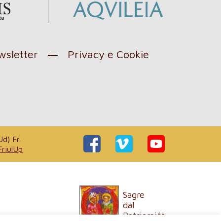
sletter
Privacy e Cookie
d) Fr.
FriulUp
Sagre
dal
Patriarcjât