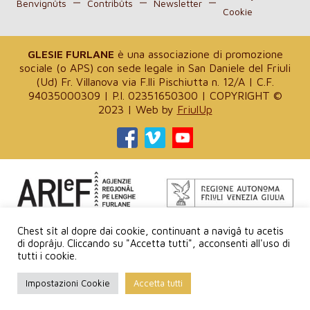
Benvignûts
Contribûts
Newsletter
Cookie
GLESIE FURLANE
è una associazione di promozione
sociale (o APS) con sede legale in San Daniele del Friuli
(Ud) Fr. Villanova via F.lli Pischiutta n. 12/A | C.F.
94035000309 | P.I. 02351650300 | COPYRIGHT ©
2023 | Web by
FriulUp
Progjet finanziât de ARLeF – Agjenzie Regjonâl pe Lenghe
Chest sît al dopre dai cookie, continuant a navigâ tu acetis
Furlane e de Regjon Autonome Friûl – Vignesie Julie
di doprâju. Cliccando su "Accetta tutti", acconsenti all'uso di
tutti i cookie.
Sagre
dal
Impostazioni Cookie
Accetta tutti
Patriarcjât