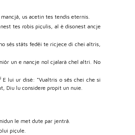
 mancjâ, us acetin tes tendis eternis.
onest tes robis piçulis, al è disonest ancje
no sês stâts fedêi te ricjece di chei altris,
miôr un e nancje nol cjalarà chel altri. No
5
E lui ur disè: “Vualtris o sês chei che si
nt, Diu lu considere propit un nuie.
ognidun le met dute par jentrâ.
plui piçule.