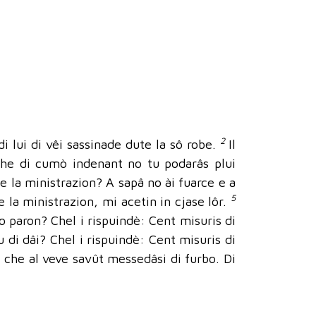
2
i lui di vêi sassinade dute la sô robe.
Il
 che di cumò indenant no tu podarâs plui
de la ministrazion? A sapâ no ài fuarce e a
5
 la ministrazion, mi acetin in cjase lôr.
no paron? Chel i rispuindè: Cent misuris di
tu di dâi? Chel i rispuindè: Cent misuris di
cè che al veve savût messedâsi di furbo. Di