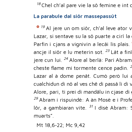
18
Chel ch’al pare vie la sô femine e int c
La parabule dal siôr massepassût
19
Al jere un om siôr, ch’al leve ator v
Lazar, si sentave su la sô puarte a cirî la 
Parfin i cjans a vignivin a lecâi lis plais.
23
ancje il siôr e lu meterin sot.
Lât a fin
24
jere cun lui.
Alore al berlà: Pari Abram
cheste flame mi tormente cence padin.
Lazar al à dome penât. Cumò però lui a
cualchidun di nô al ves chê di passâ li di v
Alore, pari, ti prei di mandâlu in cjase di
29
Abram i rispuindè: A àn Mosè e i Profe
31
lôr, a gambiaran vite.
I disè Abram: S
muarts”.
Mt 18,6-22; Mc 9,42