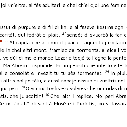
jol un’altre, al fâs adulteri; e chel ch’al cjol une femin
istût di purpure e di fîl di lin, e al faseve fiestins ogni
21
caritât, dut fodrât di plais,
seneôs di svuarbâ la fan c
22
Al capità che al murì il puar e i agnui lu puartari
île in chel altri mont, framieç dai torments, al alçà i v
, ve dûl di me e mande Lazar a tocjâ ta l’aghe la ponte
25
Ma Abram i rispuindè: Fi, impensiti che inte tô vite t
26
l è consolât e invezit tu tu sês tormentât.
In plui
ualtris nol pò fâlu, e cussì nancje nissun di vualtris nol 
28
 gno pari.
O ài cinc fradis e o volarès che ur cridàs di 
30
tis: che ju scoltin!
Chel altri i replicà: No, pari Ab
e no àn chê di scoltâ Mosè e i Profetis, no si lassar