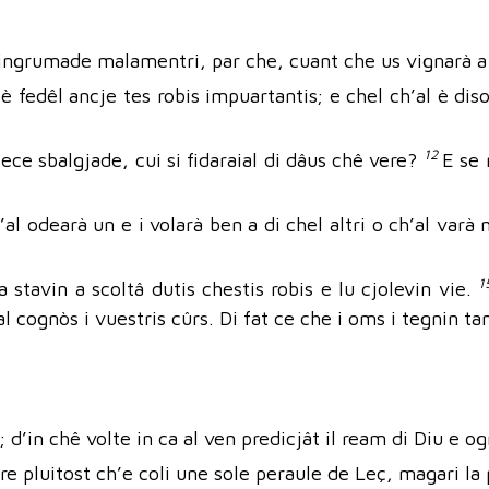
e ingrumade malamentri, par che, cuant che us vignarà a
l è fedêl ancje tes robis impuartantis; e chel ch’al è dis
12
cjece sbalgjade, cui si fidaraial di dâus chê vere?
E se 
al odearà un e i volarà ben a di chel altri o ch’al varà 
1
 a stavin a scoltâ dutis chestis robis e lu cjolevin vie.
l cognòs i vuestris cûrs. Di fat ce che i oms i tegnin ta
n; d’in chê volte in ca al ven predicjât il ream di Diu e 
 tiere pluitost ch’e coli une sole peraule de Leç, magari la 