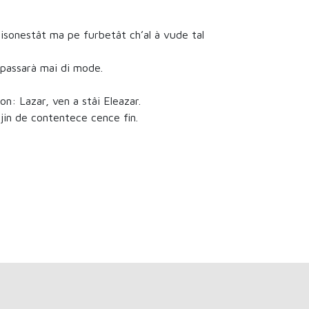
disonestât ma pe furbetât ch’al à vude tal
o passarà mai di mode.
on: Lazar, ven a stâi Eleazar.
gjin de contentece cence fin.