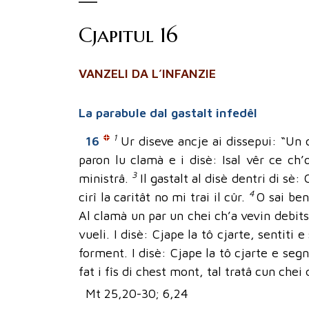
Cjapitul 16
VANZELI DA L’INFANZIE
La parabule dal gastalt infedêl
1
16
Ur diseve ancje ai dissepui: “Un o
paron lu clamà e i disè: Isal vêr ce ch
3
ministrâ.
Il gastalt al disè dentri di sè
4
cirî la caritât no mi trai il cûr.
O sai ben
Al clamà un par un chei ch’a vevin debits 
vueli. I disè: Cjape la tô cjarte, sentiti
forment. I disè: Cjape la tô cjarte e seg
fat i fîs di chest mont, tal tratâ cun chei 
Mt 25,20-30; 6,24