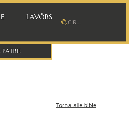
 E
LAVÔRS
 PATRIE
Torna alle bibie