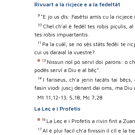
Rivuart a la ricjece e a la fedeltât
9
“E jo us dîs: Fasêtsi amîs cu la ricjec
10
Chel ch’al è fedêl tes robis piçulis, a
tes robis impuartantis.
11
Pa la cuâl, se no sês stâts fedêi te ri
cui us daraial la vuestre?
13
Nissun nol pò servî doi parons: o ch’
podês servî a Diu e al bêç”.
14
I fariseus, ch’a jerin tacâts tai bêçs,
fasin viodi juscj denant dai oms, ma Diu a
Mt 11,12-13; 5,18; Mc 7,28
La Leç e i Profetis
16
La Leç e i Profetis a rivin fint a Zua
17
Al è plui facil ch’a finissin il cîl e la