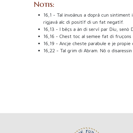
Notis:
16,1
- Tal invoânus a doprâ cun sintiment i
rigjavâ alc di positîf di un fat negatîf.
16,13
- I bêçs a àn di servî par Diu, senò D
16,16
- Chest toc al semee fat di fruçons d
16,19
- Ancje cheste parabule e je propie di
16,22
- Tal grim di Abram. Nô o disaressin 