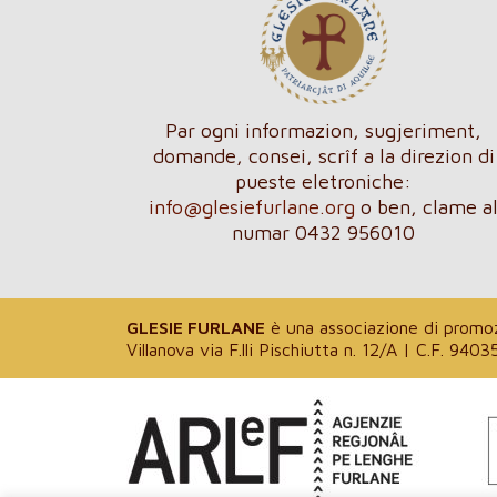
Par ogni informazion, sugjeriment,
domande, consei, scrîf a la direzion di
pueste eletroniche:
info@glesiefurlane.org
o ben, clame a
numar 0432 956010
GLESIE FURLANE
è una associazione di promozi
Villanova via F.lli Pischiutta n. 12/A | C.F