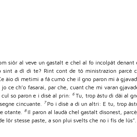
m siôr al veve un gastalt e chel al fo incolpât denant d
’o sint a dî di te? Rint cont de tô ministrazion parcè
: Ce àio di metimi a fâ cumò che il gno paron mi à gjava
 jo ce ch’o fasarai, par che, cuant che mi varan gjavade
6
cul so paron e i disè al prin:
Tu, trop âstu di dâi al g
7
 e segne cincuante.
Po i disè a di un altri: E tu, trop âs
8
ne otante.
Il paron al laudà chel gastalt disonest, par
de lôr stesse paste, a son plui svelts che no i fîs de lûs”.