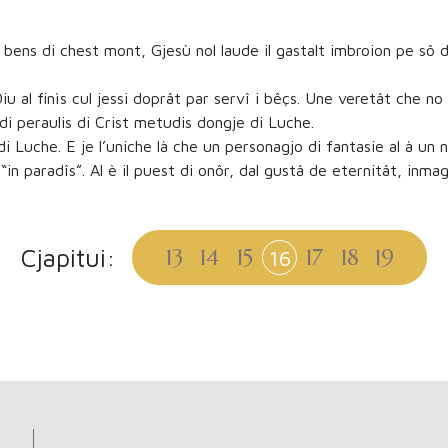
 bens di chest mont, Gjesù nol laude il gastalt imbroion pe sô 
iu al finìs cul jessi doprât par servî i bêçs. Une veretât che n
i peraulis di Crist metudis dongje di Luche.
 Luche. E je l’uniche là che un personagjo di fantasie al à un n
“in paradîs”. Al è il puest di onôr, dal gustâ de eternitât, inma
Cjapitui:
13
14
15
17
18
19
16