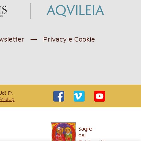
sletter
Privacy e Cookie
d) Fr.
FriulUp
Sagre
dal