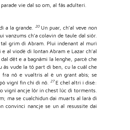
e parade vie dal so om, al fâs adulteri.
20
 dì a la grande.
Un puar, ch’al veve non
ui vanzums ch’a colavin de taule dal siôr.
n tal grim di Abram. Plui indenant al murì
ôi e al viodè di lontan Abram e Lazar ch’al
 dal dêt e a bagnâmi la lenghe, parcè che
u âs vude la tô part di ben, cu la cuâl che
, fra nô e vualtris al è un grant abìs; se
27
pò vignî fin chi di nô.
E chel altri i disè:
no vignî ancje lôr in chest lûc di torments.
ram; ma se cualchidun dai muarts al larà di
an convinci nancje se un al resussite dai