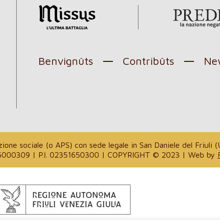
Benvignûts
Contribûts
New
l
one sociale (o APS) con sede legale in San Daniele del Friuli (U
. 94035000309 | P.I. 02351650300 | COPYRIGHT © 2023 | Web by