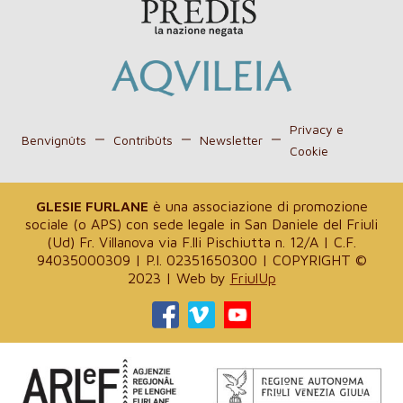
Privacy e
Benvignûts
Contribûts
Newsletter
Cookie
GLESIE FURLANE
è una associazione di promozione
sociale (o APS) con sede legale in San Daniele del Friuli
(Ud) Fr. Villanova via F.lli Pischiutta n. 12/A | C.F.
94035000309 | P.I. 02351650300 | COPYRIGHT ©
2023 | Web by
FriulUp