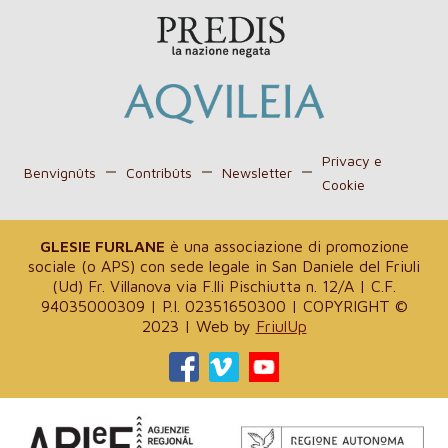
Privacy e
Benvignûts
Contribûts
Newsletter
Cookie
GLESIE FURLANE
è una associazione di promozione
sociale (o APS) con sede legale in San Daniele del Friuli
(Ud) Fr. Villanova via F.lli Pischiutta n. 12/A | C.F.
94035000309 | P.I. 02351650300 | COPYRIGHT ©
2023 | Web by
FriulUp