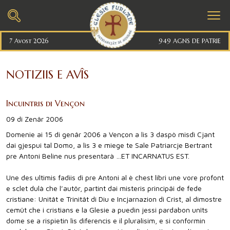
7 Avost 2026
949 AGNS DE PATRIE
NOTIZIIS E AVÎS
Incuintris di Vençon
09 di Zenâr 2006
Domenie ai 15 di genâr 2006 a Vençon a lis 3 daspò misdì Cjant
dai gjespui tal Domo, a lis 3 e miege te Sale Patriarcje Bertrant
pre Antoni Beline nus presentarà …ET INCARNATUS EST.
Une des ultimis fadiis di pre Antoni al è chest libri une vore profont
e sclet dulà che l’autôr, partint dai misteris principâi de fede
cristiane: Unitât e Trinitât di Diu e Incjarnazion di Crist, al dimostre
cemût che i cristians e la Glesie a puedin jessi pardabon unîts
dome se a rispietin lis diferencis e il pluralisim, e si conformin