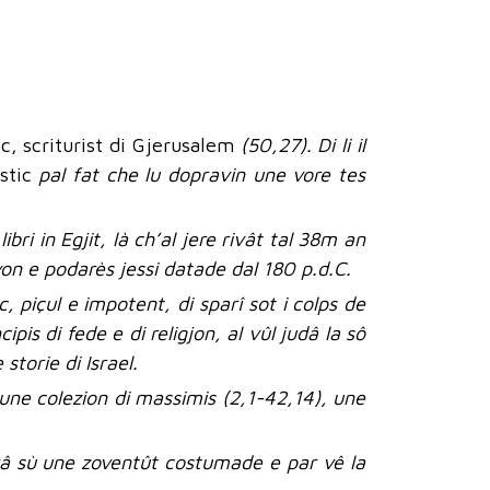
ac, scriturist di Gjerusalem
(50,27). Di li il
stic
pal fat che lu dopravin une vore tes
bri in Egjit, là ch’al jere rivât tal 38m an
von e podarès jessi datade dal 180 p.d.C.
c, piçul e impotent, di sparî sot i colps de
pis di fede e di religjon, al vûl judâ la sô
storie di Israel.
: une colezion di massimis (2,1-42,14), une
tirâ sù une zoventût costumade e par vê la