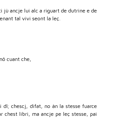
i jù ancje lui alc a riguart de dutrine e de
nant tal vivi seont la leç.
 nô cuant che,
 dî; chescj, difat, no àn la stesse fuarce
r chest libri, ma ancje pe leç stesse, pai