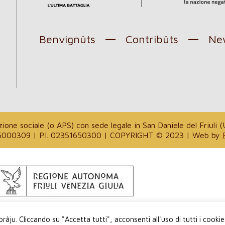
Benvignûts
Contribûts
New
l
one sociale (o APS) con sede legale in San Daniele del Friuli (U
. 94035000309 | P.I. 02351650300 | COPYRIGHT © 2023 | Web by
onâl pe Lenghe Furlane e de Regjon Autonome Friûl – Vign
râju. Cliccando su "Accetta tutti", acconsenti all'uso di tutti i cookie