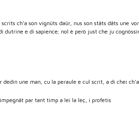
is scrits ch’a son vignûts daûr, nus son stâts dâts une v
t di dutrine e di sapience; nol è però just che ju cognòss
 dedin une man, cu la peraule e cul scrit, a di chei ch’a
impegnât par tant timp a lei la leç, i profetis