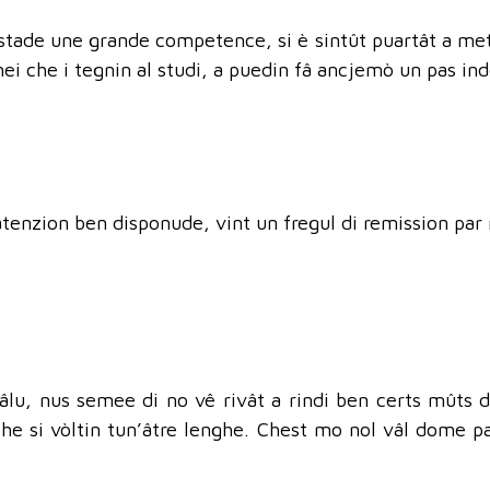
cuistade une grande competence, si è sintût puartât a met
ei che i tegnin al studi, a puedin fâ ancjemò un pas inde
 atenzion ben disponude, vint un fregul di remission par
lu, nus semee di no vê rivât a rindi ben certs mûts di
he si vòltin tun’âtre lenghe. Chest mo nol vâl dome pa