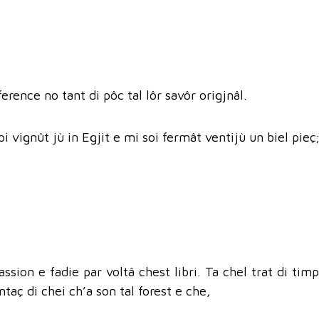
ference no tant di pôc tal lôr savôr origjnâl.
 vignût jù in Egjit e mi soi fermât ventijù un biel pieç;
ssion e fadie par voltâ chest libri. Ta chel trat di tim
ntaç di chei ch’a son tal forest e che,