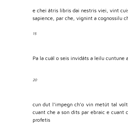
e chei âtris libris dai nestris viei, vint 
sapience, par che, vignint a cognossilu ch
15
Pa la cuâl o seis invidâts a leilu cuntune
20
cun dut l’impegn ch’o vin metût tal voltâ
cuant che a son dits par ebraic e cuant c
profetis