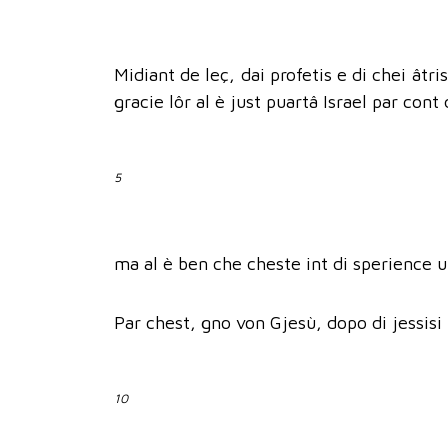
Midiant de leç, dai profetis e di chei âtr
gracie lôr al è just puartâ Israel par con
5
ma al è ben che cheste int di sperience ur
Par chest, gno von Gjesù, dopo di jessisi 
10