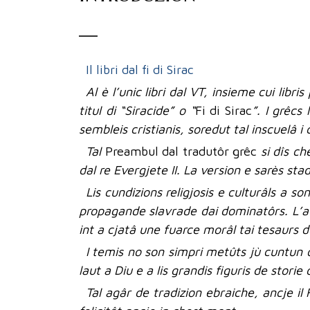
Il libri dal fi di Sirac
Al è l’unic libri dal VT, insieme cui libris
titul di “Siracide” o “
Fi di Sirac
”. I grêcs
sembleis cristianis, soredut tal inscuelâ 
Tal
Preambul dal tradutôr grêc
si dîs che
dal re Evergjete II. La version e sarès st
Lis cundizions religjosis e culturâls a so
propagande slavrade dai dominatôrs. L’autôr
int a cjatâ une fuarce morâl tai tesaurs de
I temis no son simpri metûts jù cuntun or
laut a Diu e a lis grandis figuris de storie 
Tal agâr de tradizion ebraiche, ancje il