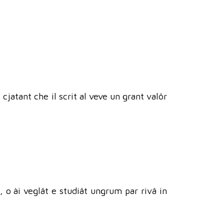
 cjatant che il scrit al veve un grant valôr
p, o ài veglât e studiât ungrum par rivâ in