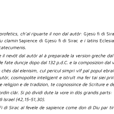
 profetics, ch’al ripuarte il non dal autôr
: Gjesù fi di Sir
 lu clamin
Sapience di Gjesù fi di Sirac
e i latins
Eclesia
i catecumenis.
 il nevôt dal autôr al à preparade la version greche dal li
ade fate duncje dopo dal 132 p.d.C. e la composizion dal 
n chês dal elenisim, cul pericul simpri vîf pal popul ebrai
, cosmopolite inteligjent e istruît ma fer tai siei princi
 religjon e de tradizion, te cognossince de Scriture e de 
din clâr. Si pò dividi dute la vore in dôs grandis parts
di Israel (42,15-51,30).
 Fi di Sirac al fevele de sapience come don di Diu par 