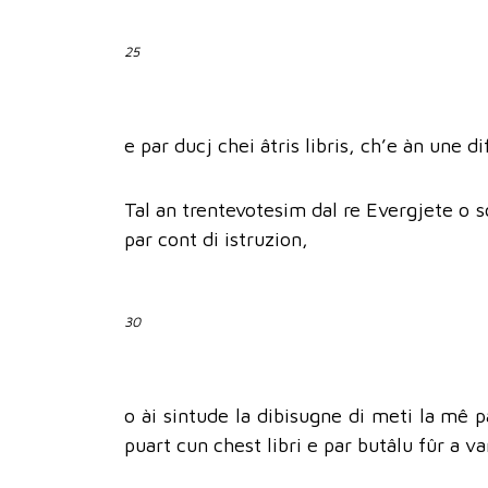
25
e par ducj chei âtris libris, ch’e àn une di
Tal an trentevotesim dal re Evergjete o soi
par cont di istruzion,
30
o ài sintude la dibisugne di meti la mê pa
puart cun chest libri e par butâlu fûr a va