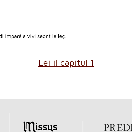
i imparâ a vivi seont la leç.
Lei il capitul 1