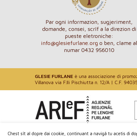
Par ogni informazion, sugjeriment,
domande, consei, scrîf a la direzion di
pueste eletroniche:
info@glesiefurlane.org
o ben, clame a
numar 0432 956010
GLESIE FURLANE
è una associazione di promozi
Villanova via F.lli Pischiutta n. 12/A | C.F
Progjet finanziât de ARLeF – Agjenzie Regj
Chest sît al dopre dai cookie, continuant a navigâ tu acetis di dop
Julie