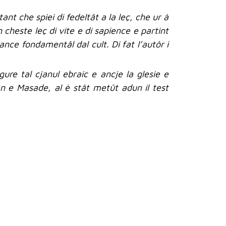
ant che spiei di fedeltât a la leç, che ur à
cheste leç di vite e di sapience e partint
ance fondamentâl dal cult. Di fat l’autôr i
igure tal cjanul ebraic e ancje la glesie e
an e Masade, al è stât metût adun il test