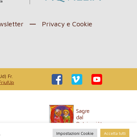
sletter
Privacy e Cookie
d) Fr.
FriulUp
Sagre
dal
Patriarcjât
esie
.
Impostazioni Cookie
Accetta tutti