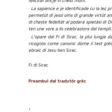
felicitât ancje in chest mont.
La sapience e je identificade cu la leç p
permetût di jessi oms di grande virtût an
di cheste fedeltât al podarà spietâsi di D
ten une vore a lis celebrazions dal templi.
L’opare dal Fi di Sirac, la plui lungje d
ricognòs come canonic dome il test grêc.
ebraic di
Jesu ben Sirac
.
Fi di Sirac
Preambul dal tradutôr grêc
1