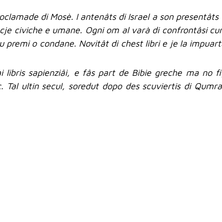
roclamade di Mosè. I antenâts di Israel a son presentâts t
cje civiche e umane. Ogni om al varà di confrontâsi cun 
iu premi o condane. Novitât di chest libri e je la impuart
ai libris sapienziâi, e fâs part de Bibie greche ma no f
 Tal ultin secul, soredut dopo des scuviertis di Qumr