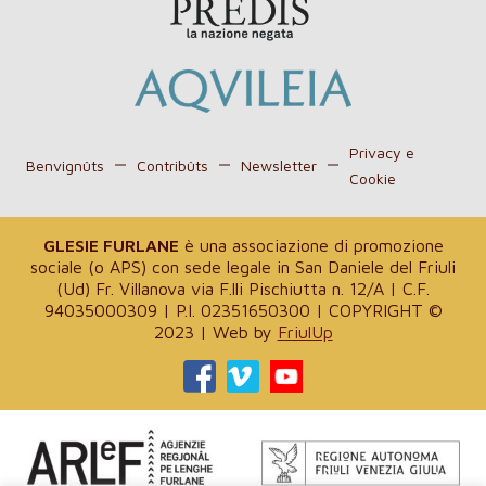
Privacy e
Benvignûts
Contribûts
Newsletter
Cookie
GLESIE FURLANE
è una associazione di promozione
sociale (o APS) con sede legale in San Daniele del Friuli
(Ud) Fr. Villanova via F.lli Pischiutta n. 12/A | C.F.
94035000309 | P.I. 02351650300 | COPYRIGHT ©
2023 | Web by
FriulUp