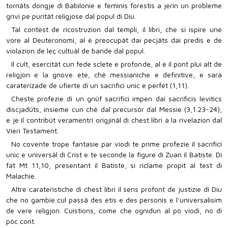
tornâts dongje di Babilonie e feminis forestis a jerin un probleme
grivi pe puritât religjose dal popul di Diu.
Tal contest de ricostruzion dal templi, il libri, che si ispire une
vore al Deuteronomi, al è preocupât dai pecjâts dai predis e de
violazion de leç cultuâl de bande dal popul.
Il cult, esercitât cun fede sclete e profonde, al è il pont plui alt de
religjon e la gnove ete, chê messianiche e definitive, e sarà
caraterizade de ufierte di un sacrifici unic e perfet (1,11).
Cheste profezie di un gnûf sacrifici impen dai sacrificis levitics
discjadûts, insieme cun chê dal precursôr dal Messie (3,1.23-24),
e je il contribût veramentri origjinâl di chest libri a la rivelazion dal
Vieri Testament.
No covente trope fantasie par viodi te prime profezie il sacrifici
unic e universâl di Crist e te seconde la figure di Zuan il Batiste. Di
fat Mt 11,10, presentant il Batiste, si riclame propit al test di
Malachie.
Altre carateristiche di chest libri il sens profont de justizie di Diu
che no gambie cul passâ des etis e des personis e l’universalisim
de vere religjon. Cuistions, come che ognidun al pò viodi, no di
pôc cont.