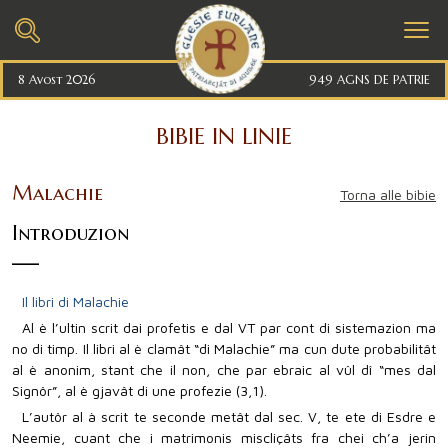
8 Avost 2026
949 AGNS DE PATRIE
BIBIE IN LINIE
Malachie
Torna alle bibie
Introduzion
Il libri di Malachie
Al è l’ultin scrit dai profetis e dal VT par cont di sistemazion ma
no di timp. Il libri al è clamât “di Malachie” ma cun dute probabilitât
al è anonim, stant che il non, che par ebraic al vûl dî “mes dal
Signôr”, al è gjavât di une profezie (3,1).
L’autôr al à scrit te seconde metât dal sec. V, te ete di Esdre e
Neemie, cuant che i matrimonis miscliçâts fra chei ch’a jerin