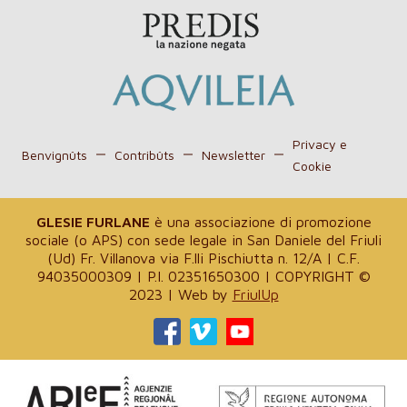
Privacy e
Benvignûts
Contribûts
Newsletter
Cookie
GLESIE FURLANE
è una associazione di promozione
sociale (o APS) con sede legale in San Daniele del Friuli
(Ud) Fr. Villanova via F.lli Pischiutta n. 12/A | C.F.
94035000309 | P.I. 02351650300 | COPYRIGHT ©
2023 | Web by
FriulUp