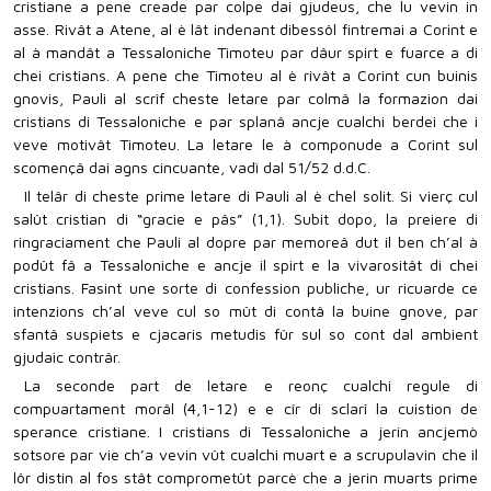
cristiane a pene creade par colpe dai gjudeus, che lu vevin in
asse. Rivât a Atene, al è lât indenant dibessôl fintremai a Corint e
al à mandât a Tessaloniche Timoteu par dâur spirt e fuarce a di
chei cristians. A pene che Timoteu al è rivât a Corint cun buinis
gnovis, Pauli al scrîf cheste letare par colmâ la formazion dai
cristians di Tessaloniche e par splanâ ancje cualchi berdei che i
veve motivât Timoteu. La letare le à componude a Corint sul
scomençâ dai agns cincuante, vadì dal 51/52 d.d.C.
Il telâr di cheste prime letare di Pauli al è chel solit. Si vierç cul
salût cristian di “gracie e pâs” (1,1). Subit dopo, la preiere di
ringraciament che Pauli al dopre par memoreâ dut il ben ch’al à
podût fâ a Tessaloniche e ancje il spirt e la vivarositât di chei
cristians. Fasint une sorte di confession publiche, ur ricuarde ce
intenzions ch’al veve cul so mût di contâ la buine gnove, par
sfantâ suspiets e cjacaris metudis fûr sul so cont dal ambient
gjudaic contrâr.
La seconde part de letare e reonç cualchi regule di
compuartament morâl (4,1-12) e e cîr di sclarî la cuistion de
sperance cristiane. I cristians di Tessaloniche a jerin ancjemò
sotsore par vie ch’a vevin vût cualchi muart e a scrupulavin che il
lôr distin al fos stât comprometût parcè che a jerin muarts prime