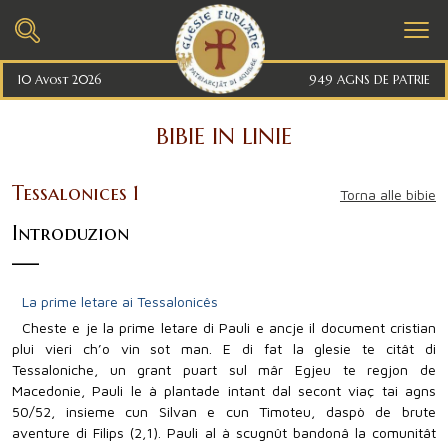
10 Avost 2026
949 AGNS DE PATRIE
BIBIE IN LINIE
Tessalonices 1
Torna alle bibie
Introduzion
La prime letare ai Tessalonicês
Cheste e je la prime letare di Pauli e ancje il document cristian
plui vieri ch’o vin sot man. E di fat la glesie te citât di
Tessaloniche, un grant puart sul mâr Egjeu te regjon de
Macedonie, Pauli le à plantade intant dal secont viaç tai agns
50/52, insieme cun Silvan e cun Timoteu, daspò de brute
aventure di Filips (2,1). Pauli al à scugnût bandonâ la comunitât