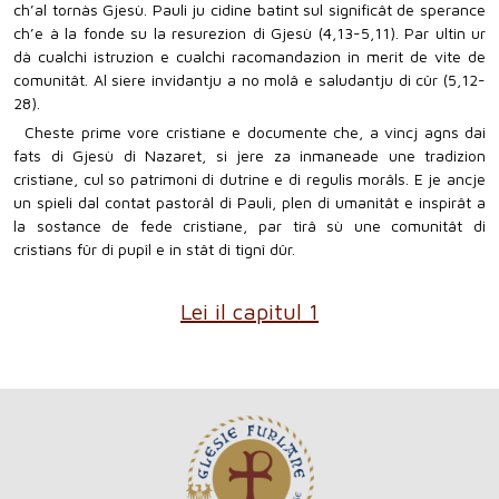
ch’al tornàs Gjesù. Pauli ju cidine batint sul significât de sperance
ch’e à la fonde su la resurezion di Gjesù (4,13-5,11). Par ultin ur
dà cualchi istruzion e cualchi racomandazion in merit de vite de
comunitât. Al siere invidantju a no molâ e saludantju di cûr (5,12-
28).
Cheste prime vore cristiane e documente che, a vincj agns dai
fats di Gjesù di Nazaret, si jere za inmaneade une tradizion
cristiane, cul so patrimoni di dutrine e di regulis morâls. E je ancje
un spieli dal contat pastorâl di Pauli, plen di umanitât e inspirât a
la sostance de fede cristiane, par tirâ sù une comunitât di
cristians fûr di pupîl e in stât di tignî dûr.
Lei il capitul 1