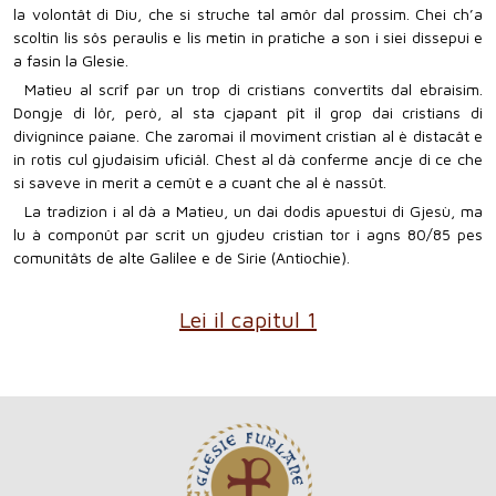
la volontât di Diu, che si struche tal amôr dal prossim. Chei ch’a
scoltin lis sôs peraulis e lis metin in pratiche a son i siei dissepui e
a fasin la Glesie.
Matieu al scrîf par un trop di cristians convertîts dal ebraisim.
Dongje di lôr, però, al sta cjapant pît il grop dai cristians di
divignince paiane. Che zaromai il moviment cristian al è distacât e
in rotis cul gjudaisim uficiâl. Chest al dà conferme ancje di ce che
si saveve in merit a cemût e a cuant che al è nassût.
La tradizion i al dà a Matieu, un dai dodis apuestui di Gjesù, ma
lu à componût par scrit un gjudeu cristian tor i agns 80/85 pes
comunitâts de alte Galilee e de Sirie (Antiochie).
Lei il capitul 1