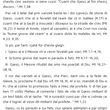
chestis cinc sezions si siere cussì: “Cuant che Gjesù al finì chescj
discors…” Mt 7,28.
Par vê il telâr dal prin vanzeli baste lei i doi cjaveçs de storie di
Gjesù: cuant che al à fevelât dal ream dai cîi in Galilee (4,17) e
cuant che al à tacât a inscuelâ i dissepui su la strade de crôs (Mt
16,21). Il teme di fonde, stant al vanzelist, al è che Crist nus conte
la “buine gnove dal ream” e al vuarìs dutis lis malatiis de int, Mt
4,23; 9,35.
Si pò, par tant, cjatâ fûr cheste glagn:
I: Gjesù al è il Messie ch’a vevin fevelât par vieri, Mt 1,1-4,16;
II: la buine gnove dal ream in peraulis e fats, Mt 4,17-16,20;
III: Gjesù, il Messie rifudât dai oms ma puartât di Diu, Mt 16,21-
28,16.
Il cûr dal vanzeli al è Gjesù, che Pieri, dant vôs a la fede de
Glesie, lu proclame Fi dal Diu vîf, Mt 16,16. Al è lui, mandât di Diu e
Fi, che al colme lis promessis fatis a mieç dai profetis. E di fat par
ben 11 voltis Matieu al comente i fats de vite di Gjesù midiant di
un test biblic ch’al tache: “Al è sucedût cussì par che si colmàs ce
che il Signôr al veve dit midiant dal profete…” Mt 1,22.
Gjesù, cu lis peraulis e cui fats, nus splane adimplen e par simpri