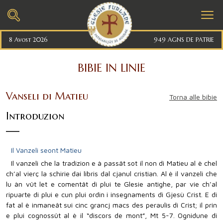
8 Avost 2026
949 AGNS DE PATRIE
BIBIE IN LINIE
Vanseli di Matieu
Torna alle bibie
Introduzion
Il Vanzeli seont Matieu
Il vanzeli che la tradizion e à passât sot il non di Matieu al è chel
ch’al vierç la schirie dai libris dal cjanul cristian. Al è il vanzeli che
lu àn vût let e comentât di plui te Glesie antighe, par vie ch’al
ripuarte di plui e cun plui ordin i insegnaments di Gjesù Crist. E di
fat al è inmaneât sui cinc grancj macs des peraulis di Crist; il prin
e plui cognossût al è il “discors de mont”, Mt 5-7. Ognidune di