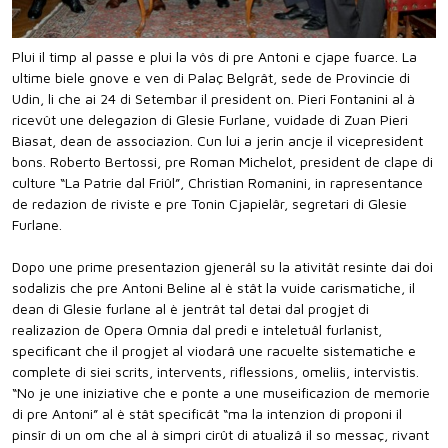
Plui il timp al passe e plui la vôs di pre Antoni e cjape fuarce. La
ultime biele gnove e ven di Palaç Belgrât, sede de Provincie di
Udin, li che ai 24 di Setembar il president on. Pieri Fontanini al à
ricevût une delegazion di Glesie Furlane, vuidade di Zuan Pieri
Biasat, dean de associazion. Cun lui a jerin ancje il vicepresident
bons. Roberto Bertossi, pre Roman Michelot, president de clape di
culture “La Patrie dal Friûl”, Christian Romanini, in rapresentance
de redazion de riviste e pre Tonin Cjapielâr, segretari di Glesie
Furlane.
Dopo une prime presentazion gjenerâl su la ativitât resinte dai doi
sodalizis che pre Antoni Beline al è stât la vuide carismatiche, il
dean di Glesie furlane al è jentrât tal detai dal progjet di
realizazion de Opera Omnia dal predi e inteletuâl furlanist,
specificant che il progjet al viodarâ une racuelte sistematiche e
complete di siei scrits, intervents, riflessions, omeliis, intervistis.
“No je une iniziative che e ponte a une museificazion de memorie
di pre Antoni” al è stât specificât “ma la intenzion di proponi il
pinsîr di un om che al à simpri cirût di atualizâ il so messaç, rivant