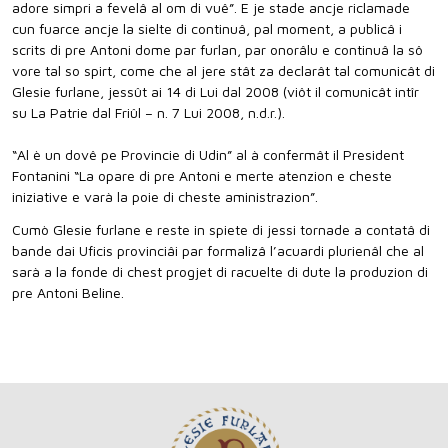
adore simpri a fevelâ al om di vuê”. E je stade ancje riclamade
cun fuarce ancje la sielte di continuâ, pal moment, a publicâ i
scrits di pre Antoni dome par furlan, par onorâlu e continuâ la sô
vore tal so spirt, come che al jere stât za declarât tal comunicât di
Glesie furlane, jessût ai 14 di Lui dal 2008 (viôt il comunicât intîr
su La Patrie dal Friûl – n. 7 Lui 2008, n.d.r.).
“Al è un dovê pe Provincie di Udin” al à confermât il President
Fontanini “La opare di pre Antoni e merte atenzion e cheste
iniziative e varà la poie di cheste aministrazion”.
Cumò Glesie furlane e reste in spiete di jessi tornade a contatâ di
bande dai Uficis provinciâi par formalizâ l’acuardi plurienâl che al
sarà a la fonde di chest progjet di racuelte di dute la produzion di
pre Antoni Beline.