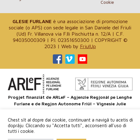
Cookie
GLESIE FURLANE
è una associazione di promozione
sociale (o APS) con sede legale in San Daniele del Friuli
(Ud) Fr. Villanova via F.lli Pischiutta n. 12/A | C.F.
94035000309 | P.I. 02351650300 | COPYRIGHT ©
2023 | Web by
FriulUp
Progjet finanziât de ARLeF – Agjenzie Regjonâl pe Lenghe
Furlane e de Regjon Autonome Friûl – Vignesie Julie
Sagre
Chest sît al dopre dai cookie, continuant a navigâ tu acetis di
dal
doprâju. Cliccando su "Accetta tutti", acconsenti all'uso di
Patriarcjât
tutti i cookie.