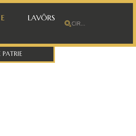
 E
LAVÔRS
 PATRIE