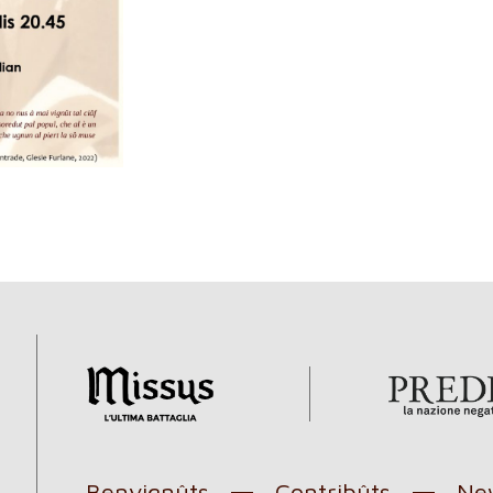
Benvignûts
Contribûts
New