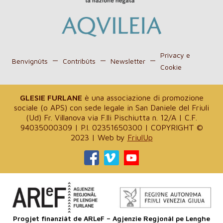
Privacy e
Benvignûts
Contribûts
Newsletter
Cookie
GLESIE FURLANE
è una associazione di promozione
sociale (o APS) con sede legale in San Daniele del Friuli
(Ud) Fr. Villanova via F.lli Pischiutta n. 12/A | C.F.
94035000309 | P.I. 02351650300 | COPYRIGHT ©
2023 | Web by
FriulUp
Progjet finanziât de ARLeF – Agjenzie Regjonâl pe Lenghe