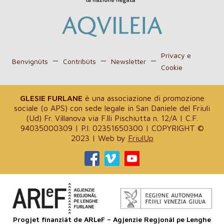
Privacy e
Benvignûts
Contribûts
Newsletter
Cookie
GLESIE FURLANE
è una associazione di promozione
sociale (o APS) con sede legale in San Daniele del Friuli
(Ud) Fr. Villanova via F.lli Pischiutta n. 12/A | C.F.
94035000309 | P.I. 02351650300 | COPYRIGHT ©
2023 | Web by
FriulUp
Progjet finanziât de ARLeF – Agjenzie Regjonâl pe Lenghe