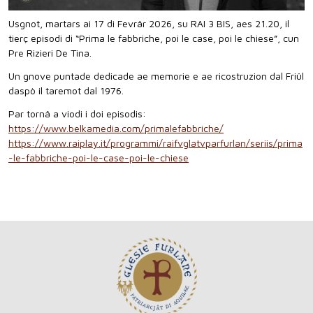
Usgnot, martars ai 17 di Fevrâr 2026, su RAI 3 BIS, aes 21.20, il
tierç episodi di “Prima le fabbriche, poi le case, poi le chiese”, cun
Pre Rizieri De Tina.
Un gnove puntade dedicade ae memorie e ae ricostruzion dal Friûl
daspò il taremot dal 1976.
Par tornâ a viodi i doi episodis:
https://www.belkamedia.com/primalefabbriche/
https://www.raiplay.it/programmi/raifvglatvparfurlan/seriis/prima
-le-fabbriche-poi-le-case-poi-le-chiese