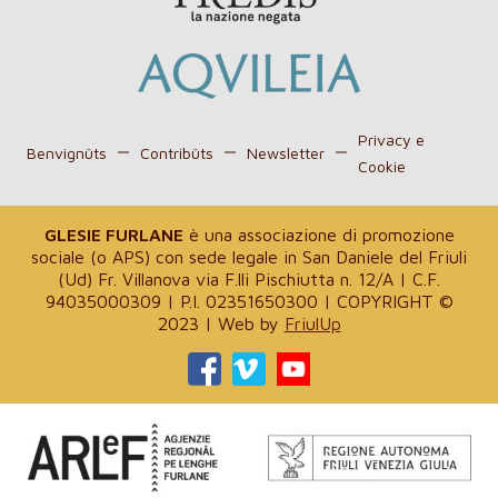
Privacy e
Benvignûts
Contribûts
Newsletter
Cookie
GLESIE FURLANE
è una associazione di promozione
sociale (o APS) con sede legale in San Daniele del Friuli
(Ud) Fr. Villanova via F.lli Pischiutta n. 12/A | C.F.
94035000309 | P.I. 02351650300 | COPYRIGHT ©
2023 | Web by
FriulUp