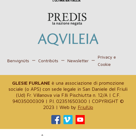
Privacy e
Benvignûts
Contribûts
Newsletter
Cookie
GLESIE FURLANE
è una associazione di promozione
sociale (o APS) con sede legale in San Daniele del Friuli
(Ud) Fr. Villanova via F.lli Pischiutta n. 12/A | C.F.
94035000309 | P.I. 02351650300 | COPYRIGHT ©
2023 | Web by
FriulUp