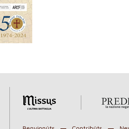
Benvignûts
Contribûts
New