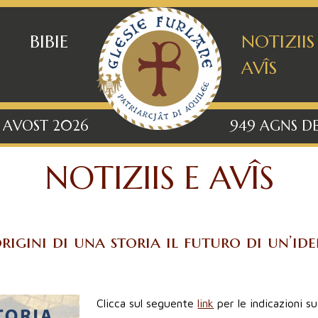
BIBIE
NOTIZIIS
AVÎS
6 AVOST 2026
949 AGNS DE
NOTIZIIS E AVÎS
origini di una storia il futuro di un’id
Clicca sul seguente
link
per le indicazioni s