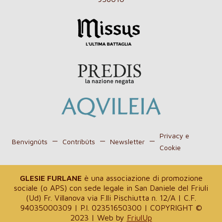
Privacy e
Benvignûts
Contribûts
Newsletter
Cookie
GLESIE FURLANE
è una associazione di promozione
sociale (o APS) con sede legale in San Daniele del Friuli
(Ud) Fr. Villanova via F.lli Pischiutta n. 12/A | C.F.
94035000309 | P.I. 02351650300 | COPYRIGHT ©
2023 | Web by
FriulUp