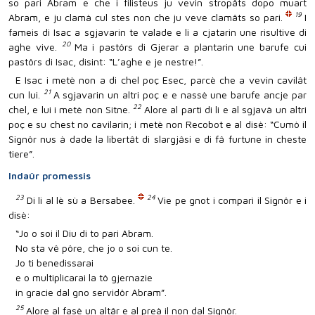
so pari Abram e che i filisteus ju vevin stropâts dopo muart
19
Abram, e ju clamà cul stes non che ju veve clamâts so pari.
I
fameis di Isac a sgjavarin te valade e li a cjatarin une risultive di
20
aghe vive.
Ma i pastôrs di Gjerar a plantarin une barufe cui
pastôrs di Isac, disint: “L’aghe e je nestre!”.
E Isac i metè non a di chel poç Esec, parcè che a vevin cavilât
21
cun lui.
A sgjavarin un altri poç e e nassè une barufe ancje par
22
chel, e lui i metè non Sitne.
Alore al partì di li e al sgjavà un altri
poç e su chest no cavilarin; i metè non Recobot e al disè: “Cumò il
Signôr nus à dade la libertât di slargjâsi e di fâ furtune in cheste
tiere”.
Indaûr promessis
23
24
Di li al lè sù a Bersabee.
Vie pe gnot i comparì il Signôr e i
disè:
“Jo o soi il Diu di to pari Abram.
No sta vê pôre, che jo o soi cun te.
Jo ti benedissarai
e o multiplicarai la tô gjernazie
in gracie dal gno servidôr Abram”.
25
Alore al fasè un altâr e al preà il non dal Signôr.