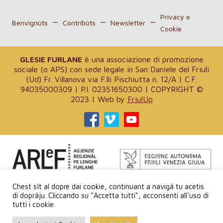
Privacy e
Benvignûts
Contribûts
Newsletter
Cookie
GLESIE FURLANE
è una associazione di promozione
sociale (o APS) con sede legale in San Daniele del Friuli
(Ud) Fr. Villanova via F.lli Pischiutta n. 12/A | C.F.
94035000309 | P.I. 02351650300 | COPYRIGHT ©
2023 | Web by
FriulUp
Progjet finanziât de ARLeF – Agjenzie Regjonâl pe Lenghe
Chest sît al dopre dai cookie, continuant a navigâ tu acetis
Furlane e de Regjon Autonome Friûl – Vignesie Julie
di doprâju. Cliccando su "Accetta tutti", acconsenti all'uso di
tutti i cookie.
Sagre