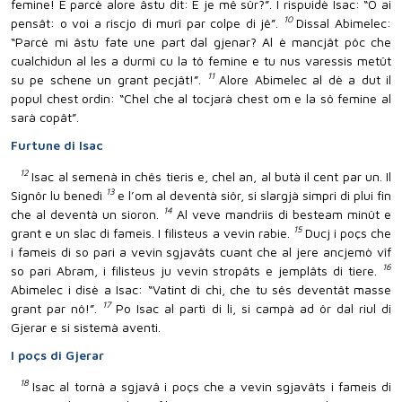
femine!
E parcè alore âstu dit: E je mê sûr?”. I
rispuidè Isac: “O ai
10
pensât: o voi a riscjo di murî par colpe di jê”.
Dissal Abimelec:
“Parcè mi âstu fate une part dal gjenar? Al è mancjât pôc che
cualchidun al les a durmî cu la tô femine e tu nus varessis metût
11
su pe schene un grant pecjât!”.
Alore Abimelec al dè a dut il
popul chest ordin: “Chel che al tocjarà chest om e la sô femine al
sarà copât”.
Furtune di Isac
12
Isac al semenà in chês tieris e, chel an, al butà il cent par un. Il
13
Signôr lu benedì
e l’om al deventà siôr, si slargjà simpri di plui fin
14
che al deventà un sioron.
Al veve mandriis di besteam minût e
15
grant e un slac di fameis. I filisteus a vevin rabie.
Ducj i poçs che
i fameis di so pari a vevin sgjavâts cuant che al jere ancjemò vîf
16
so pari Abram, i filisteus ju vevin stropâts e jemplâts di tiere.
Abimelec i disè a Isac: “Vatint di chi, che tu sês deventât masse
17
grant par nô!”.
Po Isac al partì di li, si campà ad ôr dal riul di
Gjerar e si sistemà aventi.
I poçs di Gjerar
18
Isac al tornà a sgjavâ i poçs che a vevin sgjavâts i fameis di