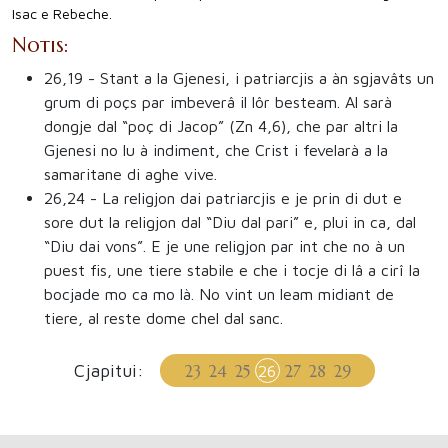
Isac e Rebeche.
Notis:
26,19
- Stant a la Gjenesi, i patriarcjis a àn sgjavâts un
grum di poçs par imbeverâ il lôr besteam. Al sarà
dongje dal “poç di Jacop” (Zn 4,6), che par altri la
Gjenesi no lu à indiment, che Crist i fevelarà a la
samaritane di aghe vive.
26,24
- La religjon dai patriarcjis e je prin di dut e
sore dut la religjon dal “Diu dal pari” e, plui in ca, dal
“Diu dai vons”. E je une religjon par int che no à un
puest fis, une tiere stabile e che i tocje di lâ a cirî la
bocjade mo ca mo là. No vint un leam midiant de
tiere, al reste dome chel dal sanc.
Cjapitui:
23
24
25
27
28
29
26