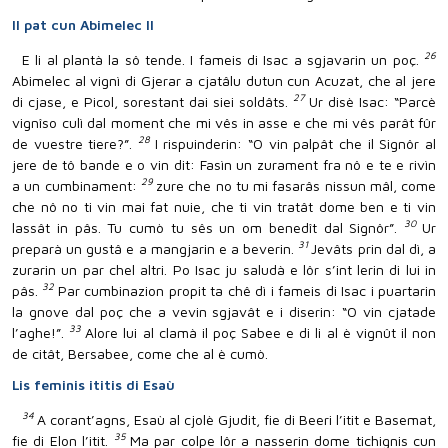
Il pat cun Abimelec II
26
E li al plantà la sô tende. I fameis di Isac a sgjavarin un poç.
Abimelec al vignì di Gjerar a cjatâlu dutun cun Acuzat, che al jere
27
di cjase, e Picol, sorestant dai siei soldâts.
Ur disè Isac: “Parcè
vignîso culì dal moment che mi vês in asse e che mi vês parât fûr
28
de vuestre tiere?”.
I rispuinderin: “O vin palpât che il Signôr al
jere de tô bande e o vin dit: Fasìn un zurament fra nô e te e rivìn
29
a un cumbinament:
zure che no tu mi fasarâs nissun mâl, come
che nô no ti vin mai fat nuie, che ti vin tratât dome ben e ti vin
30
lassât in pâs. Tu cumò tu sês un om benedît dal Signôr”.
Ur
31
preparà un gustâ e a mangjarin e a beverin.
Jevâts prin dal dì, a
zurarin un par chel altri. Po Isac ju saludà e lôr s’int lerin di lui in
32
pâs.
Par cumbinazion propit ta chê dì i fameis di Isac i puartarin
la gnove dal poç che a vevin sgjavât e i diserin: “O vin cjatade
33
l’aghe!”.
Alore lui al clamà il poç Sabee e di li al è vignût il non
de citât, Bersabee, come che al è cumò.
Lis feminis ititis di Esaù
34
A corant’agns, Esaù al cjolè Gjudit, fie di Beeri l’itit e Basemat,
35
fie di Elon l’itit.
Ma par colpe lôr a nasserin dome tichignis cun