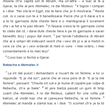
miserie ch’e capità sot di Abram, ma un’altre – e Isac al lè a
2
Gjerar, là che al jere Abimelec, re dai filisteus.
Il Signôr i comparì
3
e i disè: “No sta lâ in Egjit; sta te tiere che jo ti mostrarai.
Reste
culì. Jo o sarai cun te e ti benedissarai. Parcè che jo ti darai a ti e
a la tô gjernazie dute cheste tiere e o mantegnarai il zurament
4
che i ai fat a to pari Abram.
O fasarai cressi la tô gjernazie come
lis stelis dal cîl, i darai dute cheste tiere e pe tô gjernazie a saran
5
benedîts ducj i popui dal mont,
par tornâi l’ubidience di Abram
che al è simpri lât indevant seont che i vevi dit jo e al à metût in
vore ce che jo i vevi ordenât di meti in vore: i miei ordins, i miei
comandaments e lis mês leçs”.
6
Cussì Isac si fermà a Gjerar.
Rebeche e Abimelec II
7
La int dal puest i domandarin a rivuart de sô femine, e lui ur
rispuindè: “E je mê sûr”, parcè che al veve pôre di dî: “E je la mê
femine”, pensant: “Cheste int culì e je buine di copâmi par colpe di
8
Rebeche, ch’e je biele”.
Al jere bielzà passât un gum di timp
cuant che Abimelec, il re dai filisteus, cjalant fûr une volte pal
9
balcon, al viodè Isac che al cjareçave Rebeche, la sô femine.
Abimelec al mandà a clamâ Isac e i disè: “O scomet ch’e je la tô