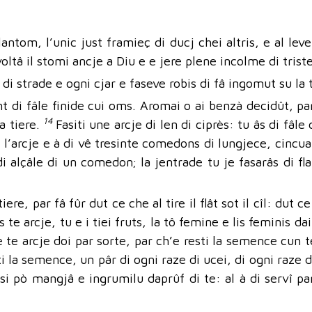
lantom, l’unic just framieç di ducj chei altris, e al le
voltâ il stomi ancje a Diu e e jere plene incolme di triste
r di strade e ogni cjar e faseve robis di fâ ingomut su la 
t di fâle finide cui oms. Aromai o ai benzà decidût, par
14
a tiere.
Fasiti une arcje di len di ciprès: tu âs di fâl
: l’arcje e à di vê tresinte comedons di lungjece, cincua
i alçâle di un comedon; la jentrade tu je fasarâs di flan
tiere, par fâ fûr dut ce che al tire il flât sot il cîl: dut 
 te arcje, tu e i tiei fruts, la tô femine e lis feminis da
e te arcje doi par sorte, par ch’e resti la semence cun 
 la semence, un pâr di ogni raze di ucei, di ogni raze di
si pò mangjâ e ingrumilu daprûf di te: al à di servî par