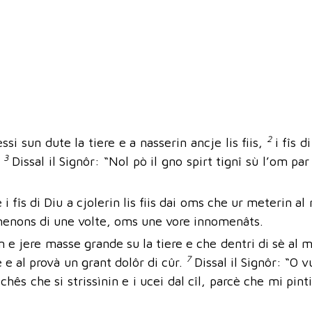
2
i sun dute la tiere e a nasserin ancje lis fiis,
i fîs d
3
.
Dissal il Signôr: “Nol pò il gno spirt tignî sù l’om par
i fîs di Diu a cjolerin lis fiis dai oms che ur meterin a
 omenons di une volte, oms une vore innomenâts.
 om e jere masse grande su la tiere e che dentri di sè al
7
re e al provà un grant dolôr di cûr.
Dissal il Signôr: “O 
chês che si strissìnin e i ucei dal cîl, parcè che mi pint