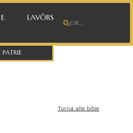
 E
LAVÔRS
 PATRIE
Torna alle bibie