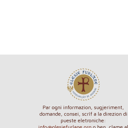
Par ogni informazion, sugjeriment,
domande, consei, scrîf a la direzion di
pueste eletroniche:
info@glesiefurlane.org
o ben, clame a