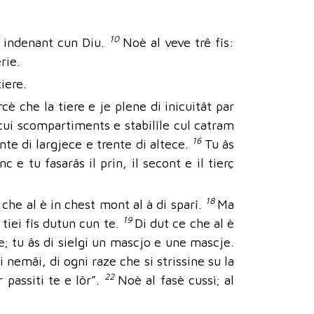
10
ve indenant cun Diu.
Noè al veve trê fîs:
rie.
tiere.
cè che la tiere e je plene di inicuitât par
e cui scompartiments e stabilîle cul catram
16
nte di largjece e trente di altece.
Tu âs
c e tu fasarâs il prin, il secont e il tierç
18
ce che al è in chest mont al à di sparî.
Ma
19
i tiei fîs dutun cun te.
Di dut ce che al è
te; tu âs di sielgi un mascjo e une mascje.
 nemâi, di ogni raze che si strissine su la
22
 passiti te e lôr”.
Noè al fasè cussì; al