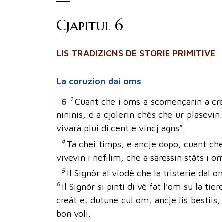
Cjapitul 6
LIS TRADIZIONS DE STORIE PRIMITIVE
La coruzion dai oms
1
6
Cuant che i oms a scomençarin a cress
nininis, e a cjolerin chês che ur plasevin
vivarà plui di cent e vincj agns”.
4
Ta chei timps, e ancje dopo, cuant che 
vivevin i nefilim, che a saressin stâts i
5
Il Signôr al viodè che la tristerie dal
6
Il Signôr si pintì di vê fat l’om su la tie
creât e, dutune cul om, ancje lis bestiis, 
bon voli.