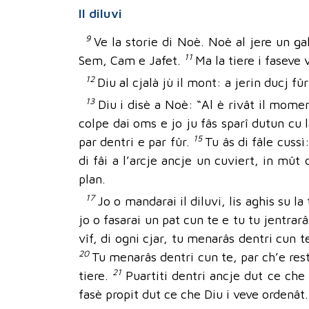
Il diluvi
9
Ve la storie di Noè. Noè al jere un ga
11
Sem, Cam e Jafet.
Ma la tiere i faseve 
12
Diu al cjalà jù il mont: a jerin ducj fû
13
Diu i disè a Noè: “Al è rivât il momen
colpe dai oms e jo ju fâs sparî dutun cu l
15
par dentri e par fûr.
Tu âs di fâle cussì
di fâi a l’arcje ancje un cuviert, in mût d
plan.
17
Jo o mandarai il diluvi, lis aghis su la 
jo o fasarai un pat cun te e tu tu jentrarâs
vîf, di ogni cjar, tu menarâs dentri cun t
20
Tu menarâs dentri cun te, par ch’e resti
21
tiere.
Puartiti dentri ancje dut ce che 
fasè propit dut ce che Diu i veve ordenât.