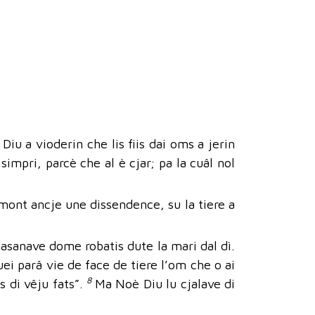
i Diu a vioderin che lis fiis dai oms a jerin
 simpri, parcè che al è cjar; pa la cuâl nol
l mont ancje une dissendence, su la tiere a
 masanave dome robatis dute la mari dal dì.
vuei parâ vie de face de tiere l’om che o ai
8
is di vêju fats”.
Ma Noè Diu lu cjalave di