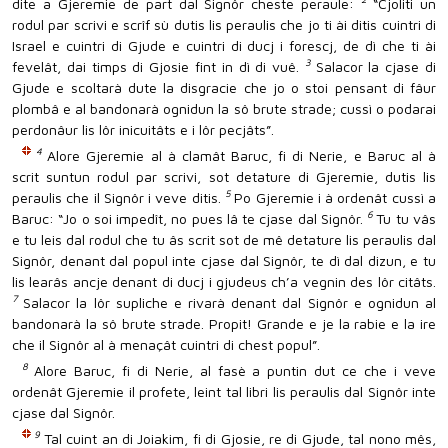
dite a Gjeremie de part dal Signôr cheste peraule:
“Cjoliti un
rodul par scrivi e scrîf sù dutis lis peraulis che jo ti ài ditis cuintri di
Israel e cuintri di Gjude e cuintri di ducj i forescj, de dì che ti ài
3
fevelât, dai timps di Gjosie fint in dì di vuê.
Salacor la cjase di
Gjude e scoltarà dute la disgracie che jo o stoi pensant di fâur
plombâ e al bandonarà ognidun la sô brute strade; cussì o podarai
perdonâur lis lôr inicuitâts e i lôr pecjâts”.
4
Alore Gjeremie al à clamât Baruc, fi di Nerie, e Baruc al à
scrit suntun rodul par scrivi, sot detature di Gjeremie, dutis lis
5
peraulis che il Signôr i veve ditis.
Po Gjeremie i à ordenât cussì a
6
Baruc: “Jo o soi impedît, no pues lâ te cjase dal Signôr.
Tu tu vâs
e tu leis dal rodul che tu âs scrit sot de mê detature lis peraulis dal
Signôr, denant dal popul inte cjase dal Signôr, te dì dal dizun, e tu
lis learâs ancje denant di ducj i gjudeus ch’a vegnin des lôr citâts.
7
Salacor la lôr supliche e rivarà denant dal Signôr e ognidun al
bandonarà la sô brute strade. Propit! Grande e je la rabie e la ire
che il Signôr al à menaçât cuintri di chest popul”.
8
Alore Baruc, fi di Nerie, al fasè a puntin dut ce che i veve
ordenât Gjeremie il profete, leint tal libri lis peraulis dal Signôr inte
cjase dal Signôr.
9
Tal cuint an di Joiakim, fi di Gjosie, re di Gjude, tal nono mês,