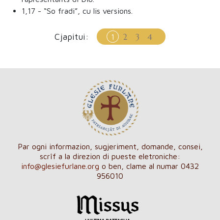
1,17
- “So fradi”, cu lis versions.
Cjapitui:
2
3
4
1
Par ogni informazion, sugjeriment, domande, consei,
scrîf a la direzion di pueste eletroniche:
info@glesiefurlane.org
o ben, clame al numar 0432
956010