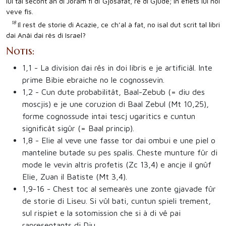
lui tal secont an di Joram fi di Gjosafat, re di Gjude; in efiets lui nol
veve fîs.
18
Il rest de storie di Acazie, ce ch’al à fat, no isal dut scrit tal libri
dai Anâi dai rês di Israel?
Notis:
1,1
- La division dai rês in doi libris e je artificiâl. Inte
prime Bibie ebraiche no le cognossevin.
1,2
- Cun dute probabilitât, Baal-Zebub (= diu des
moscjis) e je une coruzion di Baal Zebul (Mt 10,25),
forme cognossude intai tescj ugaritics e cuntun
significât sigûr (= Baal princip).
1,8
- Elie al veve une fasse tor dai ombui e une piel o
manteline butade su pes spalis. Cheste munture fûr di
mode le vevin altris profetis (Zc 13,4) e ancje il gnûf
Elie, Zuan il Batiste (Mt 3,4).
1,9-16
- Chest toc al semearès une zonte gjavade fûr
de storie di Liseu. Si vûl bati, cuntun spieli trement,
sul rispiet e la sotomission che si à di vê pai
rapresentants di Diu.