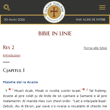
10 Avost 2026
949 AGNS DE PATRIE
BIBIE IN LINIE
Res 2
Torna alle bibie
Introduzion
Cjapitul 1
Malatie dal re Acazie
1
2
1
Muart Acab, Moab si rivoltà cuintri Israel.
Tal fratimp,
Acazie al jere colât jù de linde de sô cjamare a Samarie e al jere
malamentri. Al mandà mes cun chest ordin: “Lait a interpelâ Baal-
Zebub, diu di Ekron, par savê s’o rivarai a riscatâmi di cheste mê