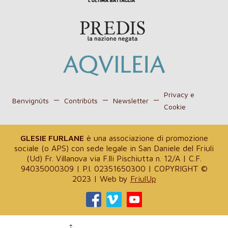
Privacy e
Benvignûts
Contribûts
Newsletter
Cookie
GLESIE FURLANE
è una associazione di promozione
sociale (o APS) con sede legale in San Daniele del Friuli
(Ud) Fr. Villanova via F.lli Pischiutta n. 12/A | C.F.
94035000309 | P.I. 02351650300 | COPYRIGHT ©
2023 | Web by
FriulUp