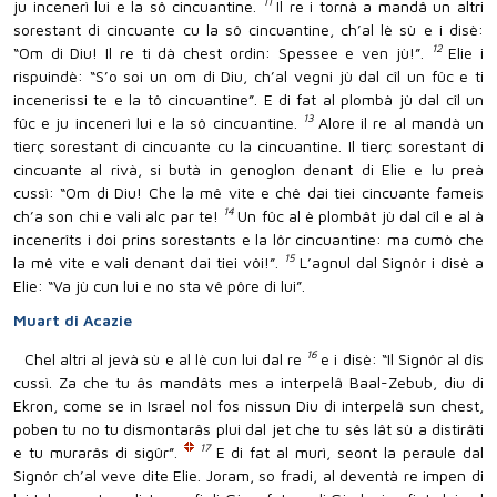
11
ju incenerì lui e la sô cincuantine.
Il re i tornà a mandâ un altri
sorestant di cincuante cu la sô cincuantine, ch’al lè sù e i disè:
12
“Om di Diu! Il re ti dà chest ordin: Spessee e ven jù!”.
Elie i
rispuindè: “S’o soi un om di Diu, ch’al vegni jù dal cîl un fûc e ti
incenerissi te e la tô cincuantine”. E di fat al plombà jù dal cîl un
13
fûc e ju incenerì lui e la sô cincuantine.
Alore il re al mandà un
tierç sorestant di cincuante cu la cincuantine. Il tierç sorestant di
cincuante al rivà, si butà in genoglon denant di Elie e lu preà
cussì: “Om di Diu! Che la mê vite e chê dai tiei cincuante fameis
14
ch’a son chi e vali alc par te!
Un fûc al è plombât jù dal cîl e al à
incenerîts i doi prins sorestants e la lôr cincuantine: ma cumò che
15
la mê vite e vali denant dai tiei vôi!”.
L’agnul dal Signôr i disè a
Elie: “Va jù cun lui e no sta vê pôre di lui”.
Muart di Acazie
16
Chel altri al jevà sù e al lè cun lui dal re
e i disè: “Il Signôr al dîs
cussì. Za che tu âs mandâts mes a interpelâ Baal-Zebub, diu di
Ekron, come se in Israel nol fos nissun Diu di interpelâ sun chest,
poben tu no tu dismontarâs plui dal jet che tu sês lât sù a distirâti
17
e tu murarâs di sigûr”.
E di fat al murì, seont la peraule dal
Signôr ch’al veve dite Elie. Joram, so fradi, al deventà re impen di