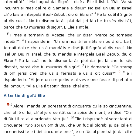
3
infermitât”.
Ma l’agnul dal Signôr i disè a Elie il tisbit: “Dài! Va sù
incuintri ai mes dal re di Samarie e disiur: No isal un Diu in Israel
4
ch’o lais a interpelâ Baal-Zebub, diu di Ekron?
Pa la cuâl il Signôr
al dîs cussì: No tu dismontarâs plui dal jet là che tu sês distirât,
parcè che tu murarâs di sigûr”. E Elie s’int lè.
5
I mes a tornarin di Acazie, che ur disè: “Parcè po tornaiso
6
indaûr?”.
I rispuinderin: “Un om nus à fermâts e nus à dit: Lait,
tornait dal re che us à mandâts e disêtji: il Signôr al dîs cussì. No
isal un Diu in Israel, che tu mandis a interpelâ Baal-Zebub, diu di
Ekron? Pa la cuâl no tu dismontarâs plui dal jet là che tu sês
7
distirât, parcè che tu murarâs di sigûr”.
Ur domandà: “Ce stamp
8
di om jerial chel che us à fermâts e us à dit cussì?”
e i
rispuinderin: “Al jere un om pelôs e al veve une fasse di piel ator
dai ombui”. “Al è Elie il tisbit!” dissal chel altri.
A tentin di gafâ Elie
9
Alore i mandà un sorestant di cincuante cu la sô cincuantine;
chel al lè di lui, ch’al jere sentât su la spice de mont, e i disè: “Om
10
di Diu! Il re al à ordenât: Ven jù!”.
Elie i rispuindè al sorestant di
cincuante: “S’o soi un om di Diu, che un fûc al plombi jù dal cîl e ti
incenerissi te e i tiei cincuante oms”, e un fûc al plombà jù dal cîl e