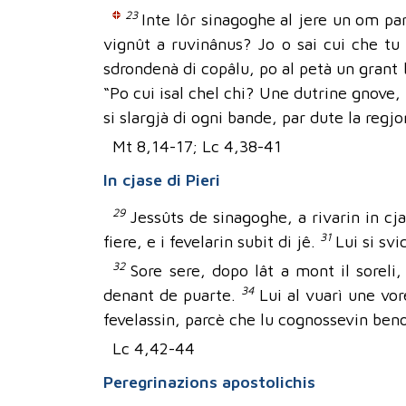
23
Inte lôr sinagoghe al jere un om pa
vignût a ruvinânus? Jo o sai cui che tu 
sdrondenà di copâlu, po al petà un grant be
“Po cui isal chel chi? Une dutrine gnove, 
si slargjà di ogni bande, par dute la regjo
Mt 8,14-17; Lc 4,38-41
In cjase di Pieri
29
Jessûts de sinagoghe, a rivarin in c
31
fiere, e i fevelarin subit di jê.
Lui si svi
32
Sore sere, dopo lât a mont il sorel
34
denant de puarte.
Lui al vuarì une vo
fevelassin, parcè che lu cognossevin ben
Lc 4,42-44
Peregrinazions apostolichis