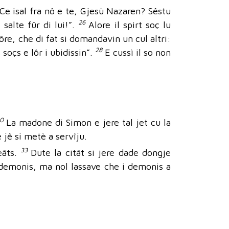
“Ce isal fra nô e te, Gjesù Nazaren? Sêstu
26
 salte fûr di lui!”.
Alore il spirt soç lu
re, che di fat si domandavin un cul altri:
28
soçs e lôr i ubidissin”.
E cussì il so non
30
La madone di Simon e jere tal jet cu la
e jê si metè a servîju.
33
eâts.
Dute la citât si jere dade dongje
di demonis, ma nol lassave che i demonis a