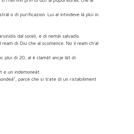
si riferivin prin di dut al popul ebraic che al
âl o di purificazion. Lui al intindeve lâ plui in
sinidis dal soreli, e di nemâi salvadis.
il ream di Diu che al scomence. No il ream ch’al
c plui di 20, al è clamât ancje lât di
lât e un indemoneât.
smondeâ”, parcè che si trate di un ristabiliment