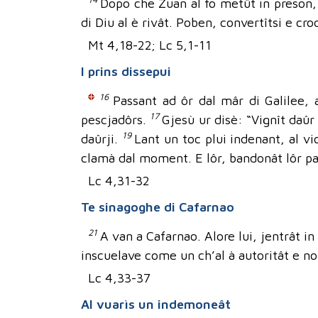
Dopo che Zuan al fo metût in preson, G
di Diu al è rivât. Poben, convertîtsi e cro
Mt 4,18-22; Lc 5,1-11
I prins dissepui
16
Passant ad ôr dal mâr di Galilee, a
17
pescjadôrs.
Gjesù ur disè: “Vignît daûr
19
daûrji.
Lant un toc plui indenant, al v
clamà dal moment. E lôr, bandonât lôr par
Lc 4,31-32
Te sinagoghe di Cafarnao
21
A van a Cafarnao. Alore lui, jentrât in
inscuelave come un ch’al à autoritât e no 
Lc 4,33-37
Al vuarìs un indemoneât