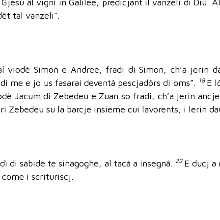
jesù al vignì in Galilee, predicjant il vanzeli di Diu. A
dêt tal vanzeli”.
l viodè Simon e Andree, fradi di Simon, ch’a jerin daû
18
 di me e jo us fasarai deventâ pescjadôrs di oms”.
E l
iodè Jacum di Zebedeu e Zuan so fradi, ch’a jerin ancje 
i Zebedeu su la barcje insieme cui lavorents, i lerin daû
22
 dì di sabide te sinagoghe, al tacà a insegnâ.
E ducj a
come i scrituriscj.