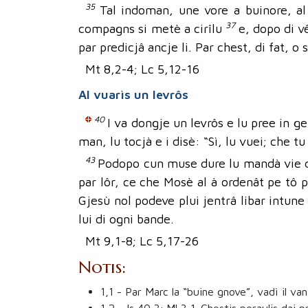
35
Tal indoman, une vore a buinore, al 
37
compagns si metè a cirîlu
e, dopo di vê
par predicjâ ancje li. Par chest, di fat, o 
Mt 8,2-4; Lc 5,12-16
Al vuarìs un levrôs
40
I va dongje un levrôs e lu pree in g
man, lu tocjà e i disè: “Sì, lu vuei; che 
43
Podopo cun muse dure lu mandà vie d
par lôr, ce che Mosè al à ordenât pe tô p
Gjesù nol podeve plui jentrâ libar intune s
lui di ogni bande.
Mt 9,1-8; Lc 5,17-26
Notis:
1,1
- Par Marc la “buine gnove”, vadì il vanz