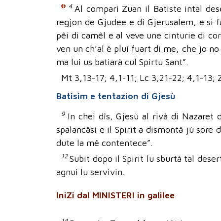
4
Al comparì Zuan il Batiste intal de
regjon de Gjudee e di Gjerusalem, e si fa
pêi di camêl e al veve une cinturie di co
ven un ch’al è plui fuart di me, che jo n
ma lui us batiarà cul Spirtu Sant”.
Mt 3,13-17; 4,1-11; Lc 3,21-22; 4,1-13;
Batisim e tentazion di Gjesù
9
In chei dîs, Gjesù al rivà di Nazaret 
spalancâsi e il Spirit a dismontâ jù sore 
dute la mê contentece”.
12
Subit dopo il Spirit lu sburtà tal deser
agnui lu servivin.
IniZi dal MINISTERI in galilee
14