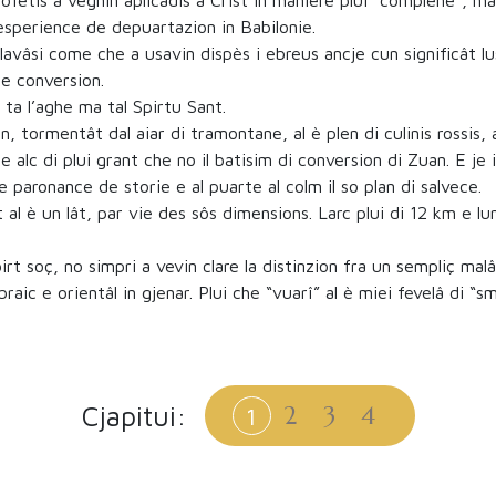
rofetis a vegnin aplicadis a Crist in maniere plui “complene”, ma 
esperience de depuartazion in Babilonie.
lavâsi come che a usavin dispès i ebreus ancje cun significât lustr
de conversion.
i ta l’aghe ma tal Spirtu Sant.
, tormentât dal aiar di tramontane, al è plen di culinis rossis, ar
e alc di plui grant che no il batisim di conversion di Zuan. E je 
e paronance de storie e al puarte al colm il so plan di salvece.
 al è un lât, par vie des sôs dimensions. Larc plui di 12 km e lun
irt soç, no simpri a vevin clare la distinzion fra un sempliç ma
braic e orientâl in gjenar. Plui che “vuarî” al è miei fevelâ di “
Cjapitui:
2
3
4
1