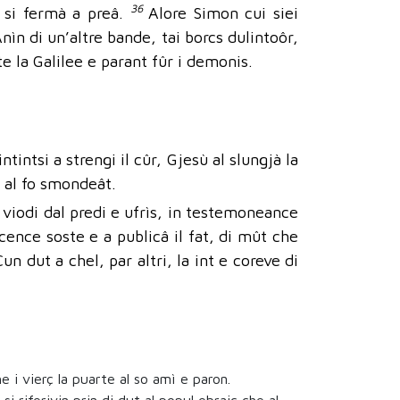
36
e si fermà a preâ.
Alore Simon cui siei
Anìn di un’altre bande, tai borcs dulintoôr,
te la Galilee e parant fûr i demonis.
intintsi a strengi il cûr, Gjesù al slungjà la
 e al fo smondeât.
ti viodi dal predi e ufrìs, in testemoneance
 cence soste e a publicâ il fat, di mût che
un dut a chel, par altri, la int e coreve di
e i vierç la puarte al so amì e paron.