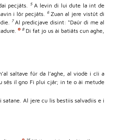
5
dai pecjâts.
A levin di lui dute la int de
6
avin i lôr pecjâts.
Zuan al jere vistût di
7
adie.
Al predicjave disint: “Daûr di me al
8
lçadure.
Di fat jo us ài batiâts cun aghe,
h’al saltave fûr da l’aghe, al viodè i cîi a
u sês il gno Fi plui cjâr; in te o ài metude
 satane. Al jere cu lis bestiis salvadiis e i
15