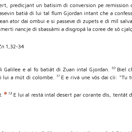
sert, predicjant un batisim di conversion pe remission 
sevin batiâ di lui tal flum Gjordan intant che a confess
rean ator dai ombui e si passeve di zupets e di mîl salv
o merti nancje di sbassâmi a disgropâ la coree de sô cja
 Zn 1,32-34
10
di Galilee e al fo batiât di Zuan intal Gjordan.
Biel c
11
di lui a mût di colombe.
E e rivà une vôs dai cîi: “Tu t
13
t.
E lui al restà intal desert par corante dîs, tentât di