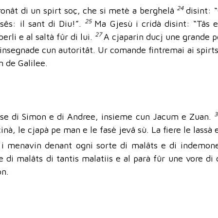
24
ronât di un spirt soç, che si metè a berghelâ
disint: 
25
sês: il sant di Diu!”.
Ma Gjesù i cridà disint: “Tâs e
27
rli e al saltà fûr di lui.
A cjaparin ducj une grande pô
insegnade cun autoritât. Ur comande fintremai ai spirts 
n de Galilee.
jase di Simon e di Andree, insieme cun Jacum e Zuan.
cinà, le cjapà pe man e le fasè jevâ sù. La fiere le lassà 
i, i menavin denant ogni sorte di malâts e di indemon
re di malâts di tantis malatiis e al parà fûr une vore 
on.