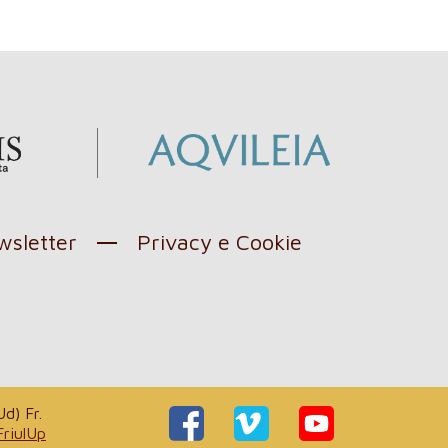
sletter
Privacy e Cookie
d) Fr.
FriulUp