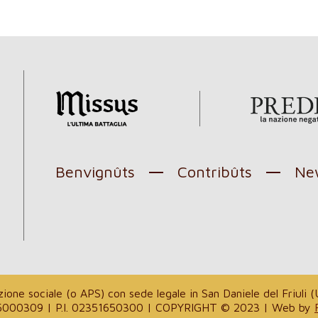
Benvignûts
Contribûts
New
l
one sociale (o APS) con sede legale in San Daniele del Friuli (U
. 94035000309 | P.I. 02351650300 | COPYRIGHT © 2023 | Web by