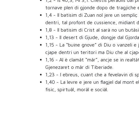
1,2
- Is 40,3; Ml 3,1. Chestis peraulis dai p
tornave plen di gjonde dopo de tragjiche 
1,4
- Il batisim di Zuan nol jere un sempliç 
dentri, tal profont de cussience, midiant 
1,8
- Il batisim di Crist al sarà no un butâs
1,13
- Il desert di Gjude, dongje dal Gjordan
1,15
- La “buine gnove” di Diu o vanzeli e j
cjape dentri un teritori ma Diu che al cjap
1,16
- Al è clamât “mâr”, ancje se in realtât
Gjenezaret o mâr di Tiberiade.
1,23
- I ebreus, cuant che a fevelavin di sp
1,40
- La levre e jere un flagjel dal mont e
fisic, spirtuâl, morâl e sociâl.