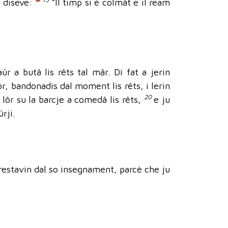
l diseve:
“Il timp si è colmât e il ream
r a butâ lis rêts tal mâr. Di fat a jerin
ôr, bandonadis dal moment lis rêts, i lerin
20
lôr su la barcje a comedâ lis rêts,
e ju
rji.
 restavin dal so insegnament, parcè che ju