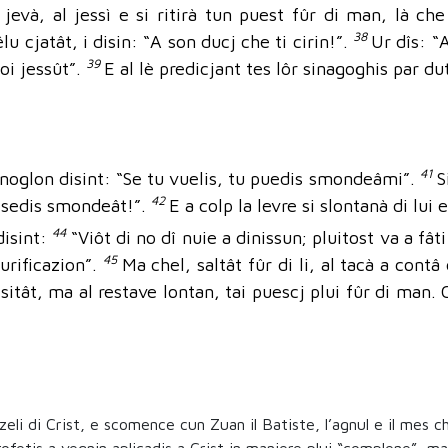
jevà, al jessì e si ritirà tun puest fûr di man, là ch
38
lu cjatât, i disin: “A son ducj che ti cirin!”.
Ur dîs: “
39
soi jessût”.
E al lè predicjant tes lôr sinagoghis par du
41
enoglon disint: “Se tu vuelis, tu puedis smondeâmi”.
S
42
tu sedis smondeât!”.
E a colp la levre si slontanà di lui
44
isint:
“Viôt di no dî nuie a dinissun; pluitost va a fâ
45
urificazion”.
Ma chel, saltât fûr di li, al tacà a contâ
itât, ma al restave lontan, tai puescj plui fûr di man. C
eli di Crist, e scomence cun Zuan il Batiste, l’agnul e il mes ch