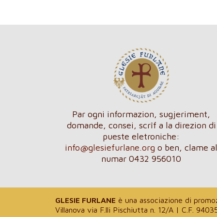
Par ogni informazion, sugjeriment,
domande, consei, scrîf a la direzion di
pueste eletroniche:
info@glesiefurlane.org
o ben, clame a
numar 0432 956010
GLESIE FURLANE
è una associazione di promozi
Villanova via F.lli Pischiutta n. 12/A | C.F