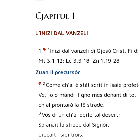
Cjapitul 1
L’INIZI DAL VANZELI
1
1
Inizi dal vanzeli di Gjesù Crist, Fi di
Mt 3,1-12; Lc 3,3-18; Zn 1,19-28
Zuan il precursôr
2
Come ch’al è stât scrit in Isaie profet
Ve, jo o mandi il gno mes denant di te,
ch’al prontarà la tô strade.
3
Vôs di un ch’al berle tal desert:
Splanait la strade dal Signôr,
dreçait i siei trois.