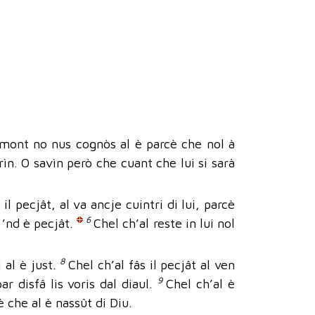
il mont no nus cognòs al è parcè che nol à
ìn. O savìn però che cuant che lui si sarà
 il pecjât, al va ancje cuintri di lui, parcè
6
o ’nd è pecjât.
Chel ch’al reste in lui nol
8
 al è just.
Chel ch’al fâs il pecjât al ven
9
ar disfâ lis voris dal diaul.
Chel ch’al è
 che al è nassût di Diu.