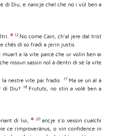
l è di Diu, e nancje chel che no i vûl ben a
12
ltri.
No come Cain, ch’al jere dal trist
e chês di so fradi a jerin justis.
 muart a la vite parcè che ur volìn ben ai
che nissun sassin nol à dentri di sè la vite
17
 la nestre vite pai fradis.
Ma se un al à
18
ôr di Diu?
Frututs, no stin a volê ben a
20
enant di lui,
ancje s’o vessìn cualchi
nuie ce rimproverânus, o vin confidence in