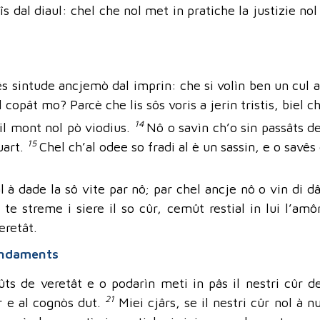
 fîs dal diaul: chel che nol met in pratiche la justizie no
s sintude ancjemò dal imprin: che si volìn ben un cul a
l copât mo? Parcè che lis sôs voris a jerin tristis, biel ch
14
 il mont nol pò viodius.
Nô o savìn ch’o sin passâts de
15
uart.
Chel ch’al odee so fradi al è un sassin, e o savês 
l à dade la sô vite par nô; par chel ancje nô o vin di dâ
 te streme i siere il so cûr, cemût restial in lui l’am
eretât.
mandaments
ûts de veretât e o podarìn meti in pâs il nestri cûr d
21
ûr e al cognòs dut.
Miei cjârs, se il nestri cûr nol à 