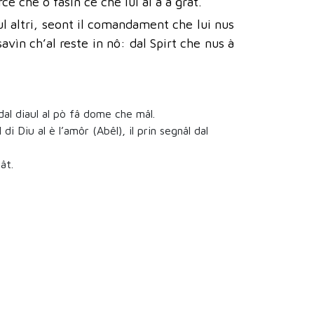
è che o fasìn ce che lui al à a grât.
ul altri, seont il comandament che lui nus
avìn ch’al reste in nô: dal Spirt che nus à
 dal diaul al pò fâ dome che mâl.
 di Diu al è l’amôr (Abêl), il prin segnâl dal
ât.