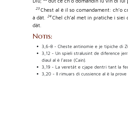
Diu;
dut ce ch’o domandìn lu vin di lui 
23
Chest al è il so comandament: ch’o cro
24
à dât.
Chel ch’al met in pratiche i siei
dât.
Notis:
3,6-8
- Cheste antinomie e je tipiche di Zua
3,12
- Un spieli stralusint de diference jenfr
diaul al è l’asse (Cain).
3,19
- La veretât e cjape dentri tant la fed
3,20
- Il rimuars di cussience al è la prove