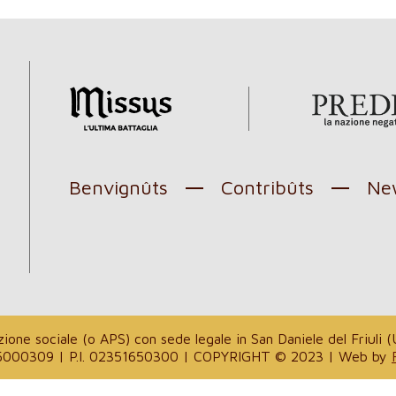
Benvignûts
Contribûts
New
l
one sociale (o APS) con sede legale in San Daniele del Friuli (U
. 94035000309 | P.I. 02351650300 | COPYRIGHT © 2023 | Web by