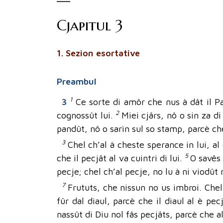
Cjapitul 3
1. Sezion esortative
Preambul
1
3
Ce sorte di amôr che nus à dât il Pa
2
cognossût lui.
Miei cjârs, nô o sin za d
pandût, nô o sarìn sul so stamp, parcè ch
3
Chel ch’al à cheste sperance in lui, a
5
che il pecjât al va cuintri di lui.
O savês 
pecje; chel ch’al pecje, no lu à ni viodût
7
Frututs, che nissun no us imbroi. Chel 
fûr dal diaul, parcè che il diaul al è pecj
nassût di Diu nol fâs pecjâts, parcè che a