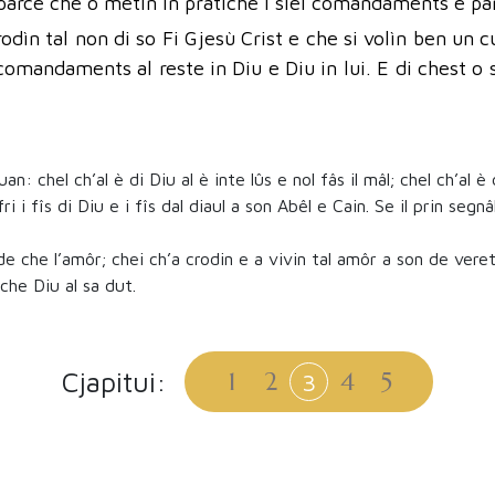
parcè che o metìn in pratiche i siei comandaments e parc
dìn tal non di so Fi Gjesù Crist e che si volìn ben un c
 comandaments al reste in Diu e Diu in lui. E di chest o s
n: chel ch’al è di Diu al è inte lûs e nol fâs il mâl; chel ch’al è
i i fîs di Diu e i fîs dal diaul a son Abêl e Cain. Se il prin segnâl
e che l’amôr; chei ch’a crodin e a vivin tal amôr a son de veret
 che Diu al sa dut.
Cjapitui:
1
2
4
5
3