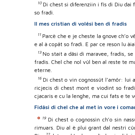
10
Di chest si diferenziin i fîs di Diu dai
so fradi.
Il mes cristian di volêsi ben di fradis
11
Parcè che e je cheste la gnove ch’o vê
e al à copât so fradi. E par ce reson lu àia
13
No stait a dâsi di maravee, fradis, se
fradis. Chel che nol vûl ben al reste te m
eterne.
16
Di chest o vin cognossût l’amôr: lui a
ricjecis di chest mont e viodint so fradi
cjacaris e cu la lenghe, ma cui fats e te v
Fidâsi di chel che al met in vore i co
19
Di chest o cognossìn ch’o sin nass
rimuars. Diu al è plui grant dal nestri c
22