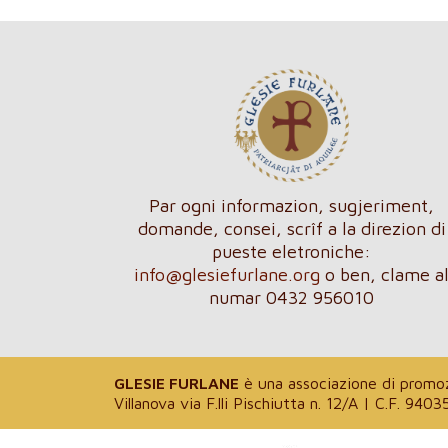
Par ogni informazion, sugjeriment,
domande, consei, scrîf a la direzion di
pueste eletroniche:
info@glesiefurlane.org
o ben, clame a
numar 0432 956010
GLESIE FURLANE
è una associazione di promozi
Villanova via F.lli Pischiutta n. 12/A | C.F