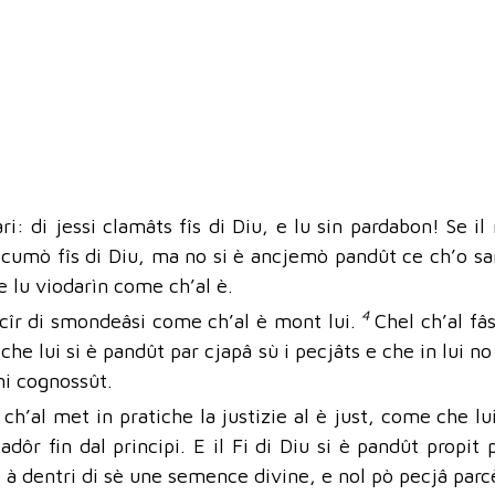
ri: di jessi clamâts fîs di Diu, e lu sin pardabon! Se 
i cumò fîs di Diu, ma no si è ancjemò pandût ce ch’o sar
e lu viodarìn come ch’al è.
4
l cîr di smondeâsi come ch’al è mont lui.
Chel ch’al fâs
che lui si è pandût par cjapâ sù i pecjâts e che in lui n
 ni cognossût.
ch’al met in pratiche la justizie al è just, come che lui
adôr fin dal principi. E il Fi di Diu si è pandût propit p
l à dentri di sè une semence divine, e nol pò pecjâ parcè