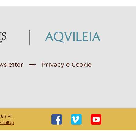
sletter
Privacy e Cookie
d) Fr.
FriulUp