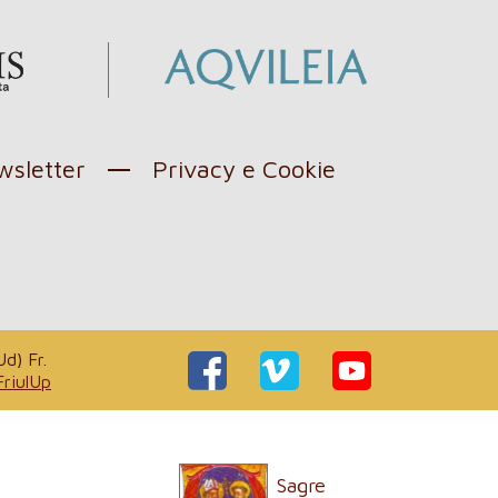
sletter
Privacy e Cookie
d) Fr.
FriulUp
Sagre