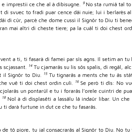
9
 e imprestii ce che al à dibisugne.
No sta rumiâ tal to 
t di svuec to fradi puar cence dâi nuie; lui i berlarès al
dâi di cûr, parcè che dome cussì il Signôr to Diu ti benedi
an mai altri di cheste tiere; pa la cuâl ti doi chest ord
vent a ti, ti fasarà di famei par sîs agns. Il setim an t
14
s scjassant.
Tu cjamarâs su lis sôs spalis, di regâl, al
15
t il Signôr to Diu.
Tu tignarâs a ments che tu âs stât 
16
che vuê ti doi chest ordin culì.
Se però ti dîs: No vue
 cjolarâs un pontarûl e tu i forarâs l’orele cuintri de pua
18
.
Nol à di displasêti a lassâlu lâ indaûr libar. Un che t
u ti darà furtune in dut ce che tu fasarâs.
de tô piore, tu jal consacrarâs al Signôr to Diu. No tu 