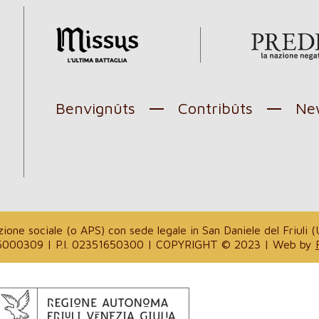
Benvignûts
Contribûts
New
l
one sociale (o APS) con sede legale in San Daniele del Friuli (U
. 94035000309 | P.I. 02351650300 | COPYRIGHT © 2023 | Web by