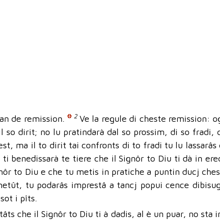
2
l’an de remission.
Ve la regule di cheste remission: og
il so dirit; no lu pratindarà dal so prossim, di so fradi,
st, ma il to dirit tai confronts di to fradi tu lu lassarâs
 ti benedissarà te tiere che il Signôr to Diu ti dà in er
gnôr to Diu e che tu metis in pratiche a puntin ducj che
tût, tu podarâs imprestâ a tancj popui cence dibisugne 
sot i pîts.
citâts che il Signôr to Diu ti à dadis, al è un puar, no sta i