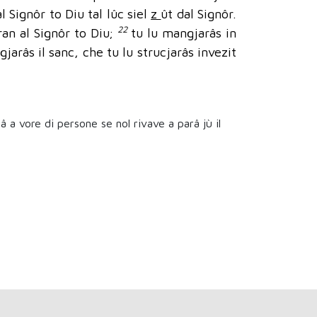
 Signôr to Diu tal lûc siel
z
ût dal Signôr.
22
gran al Signôr to Diu;
tu lu mangjarâs in
arâs il sanc, che tu lu strucjarâs invezit
â a vore di persone se nol rivave a parâ jù il