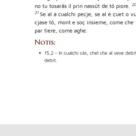
2
no tu tosarâs il prin nassût de tô piore.
21
Se al à cualchi pecje, se al è çuet o vu
cjase tô, mont e soç insieme, come che t
par tiere, come aghe.
Notis:
15,2
- In cualchi câs, chel che al veve debi
debit.