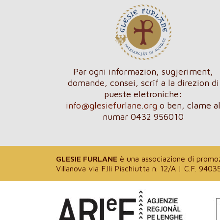
Par ogni informazion, sugjeriment,
domande, consei, scrîf a la direzion di
pueste eletroniche:
info@glesiefurlane.org
o ben, clame a
numar 0432 956010
GLESIE FURLANE
è una associazione di promozi
Villanova via F.lli Pischiutta n. 12/A | C.F