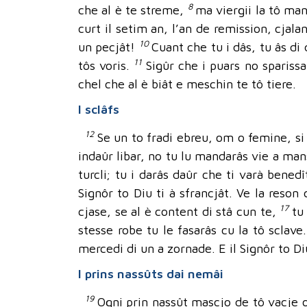
8
che al è te streme,
ma viergii la tô man
curt il setim an, l’an de remission, cjalan
10
un pecjât!
Cuant che tu i dâs, tu âs di 
11
tôs voris.
Sigûr che i puars no sparissar
chel che al è biât e meschin te tô tiere.
I sclâfs
12
Se un to fradi ebreu, om o femine, si 
indaûr libar, no tu lu mandarâs vie a man
turcli; tu i darâs daûr che ti varà benedî
Signôr to Diu ti à sfrancjât. Ve la reson 
17
cjase, se al è content di stâ cun te,
tu
stesse robe tu le fasarâs cu la tô sclave
mercedi di un a zornade. E il Signôr to Di
I prins nassûts dai nemâi
19
Ogni prin nassût mascjo de tô vacje o 