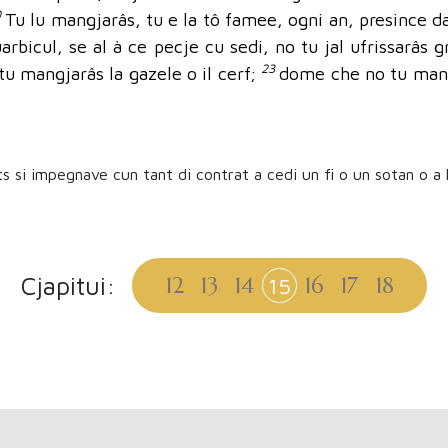
0
Tu lu mangjarâs, tu e la tô famee, ogni an, presince dal
arbicul, se al à ce pecje cu sedi, no tu jal ufrissarâs 
23
u mangjarâs la gazele o il cerf;
dome che no tu mangj
ts si impegnave cun tant di contrat a cedi un fi o un sotan o a l
Cjapitui:
12
13
14
16
17
18
15