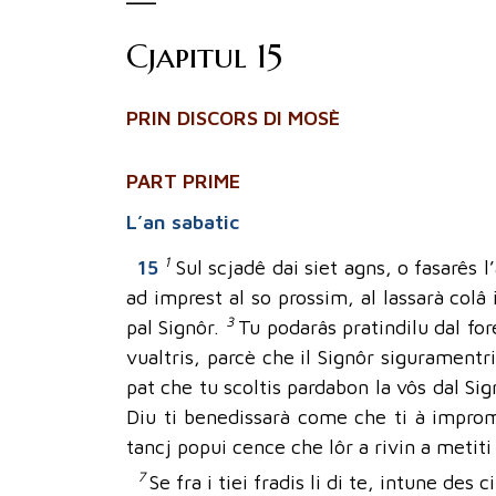
Cjapitul 15
PRIN DISCORS DI MOSÈ
PART PRIME
L’an sabatic
1
15
Sul scjadê dai siet agns, o fasarês 
ad imprest al so prossim, al lassarà colâ 
3
pal Signôr.
Tu podarâs pratindilu dal fore
vualtris, parcè che il Signôr siguramentri
pat che tu scoltis pardabon la vôs dal Si
Diu ti benedissarà come che ti à improme
tancj popui cence che lôr a rivin a metiti 
7
Se fra i tiei fradis li di te, intune des 