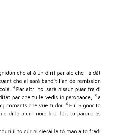
nidun che al à un dirit par alc che i à dât
 cuant che al sarà bandît l’an de remission
4
 colâ.
Par altri nol sarà nissun puar fra di
5
editât par che tu le vedis in paronance,
a
6
scj comants che vuê ti doi.
E il Signôr to
di lâ a cirî nuie li di lôr; tu paronarâs
ndurî il to cûr ni sierâi la tô man a to fradi