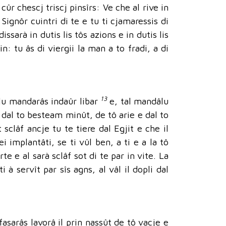
cûr chescj triscj pinsîrs: Ve che al rive in
 Signôr cuintri di te e tu ti cjamaressis di
ssarà in dutis lis tôs azions e in dutis lis
in: tu âs di viergii la man a to fradi, a di
13
u lu mandarâs indaûr libar
e, tal mandâlu
c dal to besteam minût, de tô arie e dal to
sclâf ancje tu te tiere dal Egjit e che il
i implantâti, se ti vûl ben, a ti e a la tô
rte e al sarà sclâf sot di te par in vite. La
i à servît par sîs agns, al vâl il dopli dal
fasarâs lavorâ il prin nassût de tô vacje e