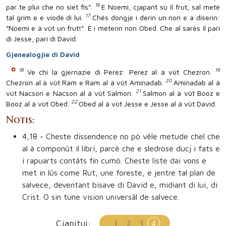
16
par te plui che no siet fîs”.
E Noemi, cjapant sù il frut, sal metè
17
tal grim e e viodè di lui.
Chês dongje i derin un non e a diserin:
“Noemi e à vût un frut!”. E i meterin non Obed. Che al sarès il pari
di Jesse, pari di David.
Gjenealogjie di David
18
19
Ve chi la gjernazie di Perez: Perez al à vût Chezron.
20
Chezron al à vût Ram e Ram al à vût Aminadab.
Aminadab al à
21
vût Nacson e Nacson al à vût Salmon.
Salmon al à vût Booz e
22
Booz al à vût Obed.
Obed al à vût Jesse e Jesse al à vût David.
Notis:
4,18
- Cheste dissendence no pò vêle metude chel che
al à componût il libri, parcè che e sledrose ducj i fats e
i rapuarts contâts fin cumò. Cheste liste dai vons e
met in lûs come Rut, une foreste, e jentre tal plan de
salvece, deventant bisave di David e, midiant di lui, di
Crist. O sin tune vision universâl de salvece.
Cjapitui:
1
2
3
4