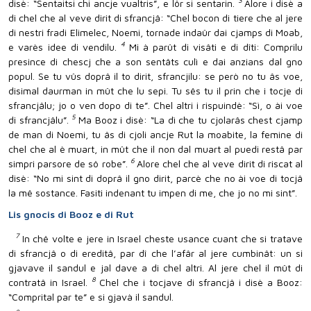
3
disè: “Sentaitsi chi ancje vualtris”, e lôr si sentarin.
Alore i disè a
di chel che al veve dirit di sfrancjâ: “Chel bocon di tiere che al jere
di nestri fradi Elimelec, Noemi, tornade indaûr dai cjamps di Moab,
4
e varès idee di vendilu.
Mi à parût di visâti e di dîti: Comprilu
presince di chescj che a son sentâts culì e dai anzians dal gno
popul. Se tu vûs doprâ il to dirit, sfrancjilu: se però no tu âs voe,
disimal daurman in mût che lu sepi. Tu sês tu il prin che i tocje di
sfrancjâlu; jo o ven dopo di te”. Chel altri i rispuindè: “Sì, o ài voe
5
di sfrancjâlu”.
Ma Booz i disè: “La dì che tu cjolarâs chest cjamp
de man di Noemi, tu âs di cjoli ancje Rut la moabite, la femine di
chel che al è muart, in mût che il non dal muart al puedi restâ par
6
simpri parsore de sô robe”.
Alore chel che al veve dirit di riscat al
disè: “No mi sint di doprâ il gno dirit, parcè che no ài voe di tocjâ
la mê sostance. Fasiti indenant tu impen di me, che jo no mi sint”.
Lis gnocis di Booz e di Rut
7
In chê volte e jere in Israel cheste usance cuant che si tratave
di sfrancjâ o di ereditâ, par dî che l’afâr al jere cumbinât: un si
gjavave il sandul e jal dave a di chel altri. Al jere chel il mût di
8
contratâ in Israel.
Chel che i tocjave di sfrancjâ i disè a Booz:
“Comprital par te” e si gjavà il sandul.