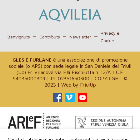
Privacy e
Benvignûts
Contribûts
Newsletter
Cookie
GLESIE FURLANE
è una associazione di promozione
sociale (o APS) con sede legale in San Daniele del Friuli
(Ud) Fr. Villanova via F.lli Pischiutta n. 12/A | C.F.
94035000309 | P.I. 02351650300 | COPYRIGHT ©
2023 | Web by
FriulUp
Progjet finanziât de ARLeF – Agjenzie Regjonâl pe Lenghe
Chest sît al dopre dai cookie, continuant a navigâ tu acetis