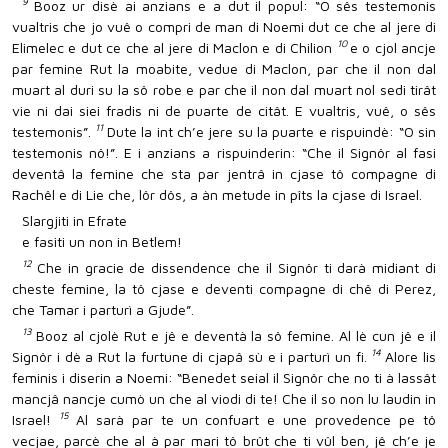
9
Booz ur disè ai anzians e a dut il popul: “O sês testemonis
vualtris che jo vuê o compri de man di Noemi dut ce che al jere di
10
Elimelec e dut ce che al jere di Maclon e di Chilion
e o cjol ancje
par femine Rut la moabite, vedue di Maclon, par che il non dal
muart al duri su la sô robe e par che il non dal muart nol sedi tirât
vie ni dai siei fradis ni de puarte de citât. E vualtris, vuê, o sês
11
testemonis”.
Dute la int ch’e jere su la puarte e rispuindè: “O sin
testemonis nô!”. E i anzians a rispuinderin: “Che il Signôr al fasi
deventâ la femine che sta par jentrâ in cjase tô compagne di
Rachêl e di Lie che, lôr dôs, a àn metude in pîts la cjase di Israel.
Slargjiti in Efrate
e fasiti un non in Betlem!
12
Che in gracie de dissendence che il Signôr ti darà midiant di
cheste femine, la tô cjase e deventi compagne di chê di Perez,
che Tamar i parturì a Gjude”.
13
Booz al cjolè Rut e jê e deventà la sô femine. Al lè cun jê e il
14
Signôr i dè a Rut la furtune di cjapâ sù e i parturì un fi.
Alore lis
feminis i diserin a Noemi: “Benedet seial il Signôr che no ti à lassât
mancjâ nancje cumò un che al viodi di te! Che il so non lu laudin in
15
Israel!
Al sarà par te un confuart e une provedence pe tô
vecjae, parcè che al à par mari tô brût che ti vûl ben, jê ch’e je