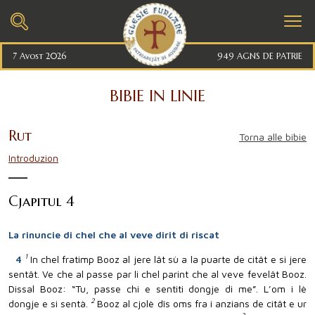
7 Avost 2026
949 AGNS DE PATRIE
BIBIE IN LINIE
Rut
Torna alle bibie
Introduzion
Cjapitul 4
La rinuncie di chel che al veve dirit di riscat
1
4
In chel fratimp Booz al jere lât sù a la puarte de citât e si jere
sentât. Ve che al passe par li chel parint che al veve fevelât Booz.
Dissal Booz: “Tu, passe chi e sentiti dongje di me”. L’om i lè
2
dongje e si sentà.
Booz al cjolè dîs oms fra i anzians de citât e ur