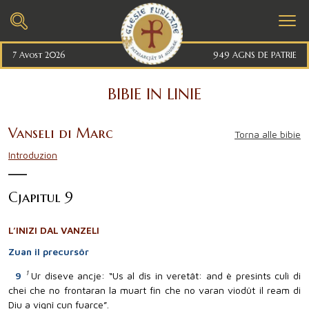
7 Avost 2026
949 AGNS DE PATRIE
BIBIE IN LINIE
Vanseli di Marc
Torna alle bibie
Introduzion
Cjapitul 9
L’INIZI DAL VANZELI
Zuan il precursôr
1
9
Ur diseve ancje: “Us al dîs in veretât: and è presints culì di
chei che no frontaran la muart fin che no varan viodût il ream di
Diu a vignî cun fuarce”.