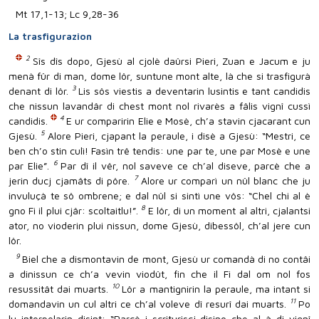
Mt 17,1-13; Lc 9,28-36
La trasfigurazion
2
Sîs dîs dopo, Gjesù al cjolè daûrsi Pieri, Zuan e Jacum e ju
menà fûr di man, dome lôr, suntune mont alte, là che si trasfigurà
3
denant di lôr.
Lis sôs viestis a deventarin lusintis e tant candidis
che nissun lavandâr di chest mont nol rivarès a fâlis vignî cussì
4
candidis.
E ur comparirin Elie e Mosè, ch’a stavin cjacarant cun
5
Gjesù.
Alore Pieri, cjapant la peraule, i disè a Gjesù: “Mestri, ce
ben ch’o stin culì! Fasìn trê tendis: une par te, une par Mosè e une
6
par Elie”.
Par dî il vêr, nol saveve ce ch’al diseve, parcè che a
7
jerin ducj cjamâts di pôre.
Alore ur comparì un nûl blanc che ju
invuluçà te sô ombrene; e dal nûl si sintì une vôs: “Chel chi al è
8
gno Fi il plui cjâr: scoltaitlu!”.
E lôr, di un moment al altri, cjalantsi
ator, no vioderin plui nissun, dome Gjesù, dibessôl, ch’al jere cun
lôr.
9
Biel che a dismontavin de mont, Gjesù ur comandà di no contâi
a dinissun ce ch’a vevin viodût, fin che il Fi dal om nol fos
10
resussitât dai muarts.
Lôr a mantignirin la peraule, ma intant si
11
domandavin un cul altri ce ch’al voleve dî resurî dai muarts.
Po
lu interpelarin disint: “Parcè i scrituriscj disino che al à di vignî