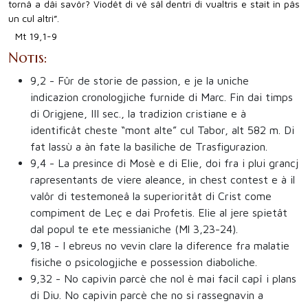
tornâ a dâi savôr? Viodêt di vê sâl dentri di vualtris e stait in pâs
un cul altri”.
Mt 19,1-9
Notis:
9,2
- Fûr de storie de passion, e je la uniche
indicazion cronologjiche furnide di Marc. Fin dai timps
di Origjene, III sec., la tradizion cristiane e à
identificât cheste “mont alte” cul Tabor, alt 582 m. Di
fat lassù a àn fate la basiliche de Trasfigurazion.
9,4
- La presince di Mosè e di Elie, doi fra i plui grancj
rapresentants de viere aleance, in chest contest e à il
valôr di testemoneâ la superioritât di Crist come
compiment de Leç e dai Profetis. Elie al jere spietât
dal popul te ete messianiche (Ml 3,23-24).
9,18
- I ebreus no vevin clare la diference fra malatie
fisiche o psicologjiche e possession diaboliche.
9,32
- No capivin parcè che nol è mai facil capî i plans
di Diu. No capivin parcè che no si rassegnavin a