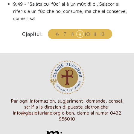
9,49
- “Salâts cul fûc” al è un mût di dî. Salacor si
riferìs a un fûc che nol consume, ma che al conserve,
come il sâl.
Cjapitui:
6
7
8
10
11
12
9
Par ogni informazion, sugjeriment, domande, consei,
scrîf a la direzion di pueste eletroniche:
info@glesiefurlane.org
o ben, clame al numar 0432
956010