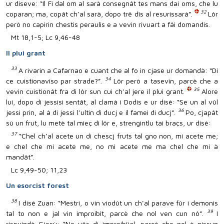
ur diseve: “Il Fi dal om al sarà consegnât tes mans dai oms, che lu
32
coparan; ma, copât ch’al sarà, dopo trê dîs al resurissarà”.
Lôr
però no capirin chestis peraulis e a vevin rivuart a fâi domandis.
Mt 18,1-5; Lc 9,46-48
Il plui grant
33
A rivarin a Cafarnao e cuant che al fo in cjase ur domandà: “Di
34
ce cuistionaviso par strade?”.
Lôr però a tasevin, parcè che a
35
vevin cuistionât fra di lôr sun cui ch’al jere il plui grant.
Alore
lui, dopo di jessisi sentât, al clamà i Dodis e ur disè: “Se un al vûl
36
jessi prin, al à di jessi l’ultin di ducj e il famei di ducj”.
Po, cjapât
sù un frut, lu metè tal mieç di lôr e, strengintlu tai braçs, ur disè:
37
“Chel ch’al acete un di chescj fruts tal gno non, mi acete me;
e chel che mi acete me, no mi acete me ma chel che mi à
mandât”.
Lc 9,49-50; 11,23
Un esorcist forest
38
I disè Zuan: “Mestri, o vin viodût un ch’al parave fûr i demonis
39
tal to non e jal vin improibît, parcè che nol ven cun nô”.
I
rispuindè Gjesù: “No vês di improibîjal, parcè che nol è nissun