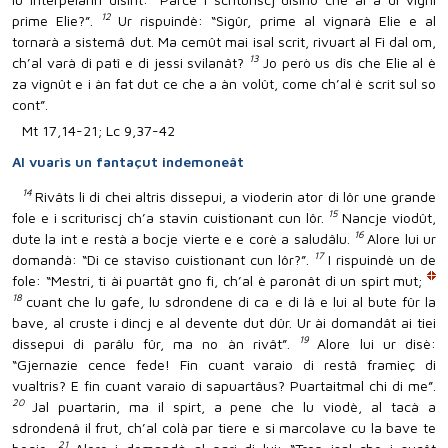
12
prime Elie?”.
Ur rispuindè: “Sigûr, prime al vignarà Elie e al
tornarà a sistemâ dut. Ma cemût mai isal scrit, rivuart al Fi dal om,
13
ch’al varà di patî e di jessi svilanât?
Jo però us dîs che Elie al è
za vignût e i àn fat dut ce che a àn volût, come ch’al è scrit sul so
cont”.
Mt 17,14-21; Lc 9,37-42
Al vuarìs un fantaçut indemoneât
14
Rivâts li di chei altris dissepui, a vioderin ator di lôr une grande
15
fole e i scrituriscj ch’a stavin cuistionant cun lôr.
Nancje viodût,
16
dute la int e restà a bocje vierte e e corè a saludâlu.
Alore lui ur
17
domandà: “Di ce staviso cuistionant cun lôr?”.
I rispuindè un de
fole: “Mestri, ti ài puartât gno fi, ch’al è paronât di un spirt mut;
18
cuant che lu gafe, lu sdrondene di ca e di là e lui al bute fûr la
bave, al cruste i dincj e al devente dut dûr. Ur ài domandât ai tiei
19
dissepui di parâlu fûr, ma no àn rivât”.
Alore lui ur disè:
“Gjernazie cence fede! Fin cuant varaio di restâ framieç di
vualtris? E fin cuant varaio di sapuartâus? Puartaitmal chi di me”.
20
Jal puartarin, ma il spirt, a pene che lu viodè, al tacà a
sdrondenâ il frut, ch’al colà par tiere e si marcolave cu la bave te
21