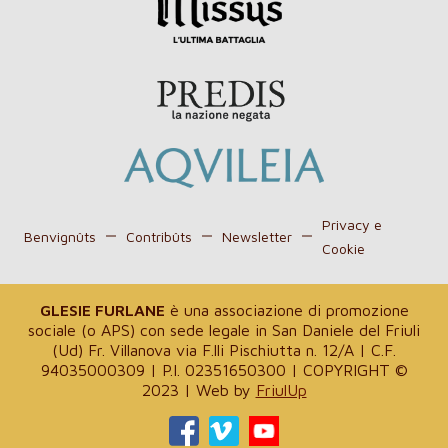
Privacy e
Benvignûts
Contribûts
Newsletter
Cookie
GLESIE FURLANE
è una associazione di promozione
sociale (o APS) con sede legale in San Daniele del Friuli
(Ud) Fr. Villanova via F.lli Pischiutta n. 12/A | C.F.
94035000309 | P.I. 02351650300 | COPYRIGHT ©
2023 | Web by
FriulUp