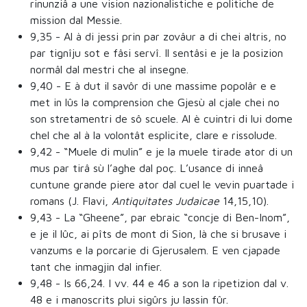
rinunziâ a une vision nazionalistiche e politiche de
mission dal Messie.
9,35
- Al à di jessi prin par zovâur a di chei altris, no
par tignîju sot e fâsi servî. Il sentâsi e je la posizion
normâl dal mestri che al insegne.
9,40
- E à dut il savôr di une massime popolâr e e
met in lûs la comprension che Gjesù al cjale chei no
son stretamentri de sô scuele. Al è cuintri di lui dome
chel che al à la volontât esplicite, clare e rissolude.
9,42
- “Muele di mulin” e je la muele tirade ator di un
mus par tirâ sù l’aghe dal poç. L’usance di inneâ
cuntune grande piere ator dal cuel le vevin puartade i
romans (J. Flavi,
Antiquitates Judaicae
14,15,10).
9,43
- La “Gheene”, par ebraic “concje di Ben-Inom”,
e je il lûc, ai pîts de mont di Sion, là che si brusave i
vanzums e la porcarie di Gjerusalem. E ven cjapade
tant che inmagjin dal infier.
9,48
- Is 66,24. I vv. 44 e 46 a son la ripetizion dal v.
48 e i manoscrits plui sigûrs ju lassin fûr.