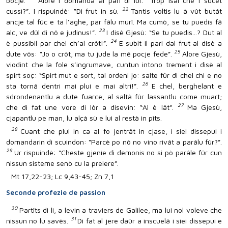
bocje.
Alore i domandà al pari di lui: “Trop isal che i sucêt
22
cussì?”. I rispuindè: “Di frut in sù.
Tantis voltis lu à vût butât
ancje tal fûc e ta l’aghe, par fâlu murî. Ma cumò, se tu puedis fâ
23
alc, ve dûl di nô e judinus!”.
I disè Gjesù: “Se tu puedis...? Dut al
24
è pussibil par chel ch’al crôt!”.
E subit il pari dal frut al disè a
25
dute vôs: “Jo o crôt, ma tu jude la mê pocje fede”.
Alore Gjesù,
viodint che la fole s’ingrumave, cuntun intono trement i disè al
spirt soç: “Spirt mut e sort, tal ordeni jo: salte fûr di chel chi e no
26
sta tornâ dentri mai plui e mai altri!”.
E chel, berghelant e
sdrondenantlu a dute fuarce, al saltà fûr lassantlu come muart;
27
che di fat une vore di lôr a disevin: “Al è lât”.
Ma Gjesù,
cjapantlu pe man, lu alçà sù e lui al restà in pîts.
28
Cuant che plui in ca al fo jentrât in cjase, i siei dissepui i
domandarin di scuindon: “Parcè po nô no vino rivât a parâlu fûr?”.
29
Ur rispuindè: “Cheste gjenìe di demonis no si pò parâle fûr cun
nissun sisteme senò cu la preiere”.
Mt 17,22-23; Lc 9,43-45; Zn 7,1
Seconde profezie de passion
30
Partîts di li, a levin a traviers de Galilee, ma lui nol voleve che
31
nissun no lu savès.
Di fat al jere daûr a inscuelâ i siei dissepui e