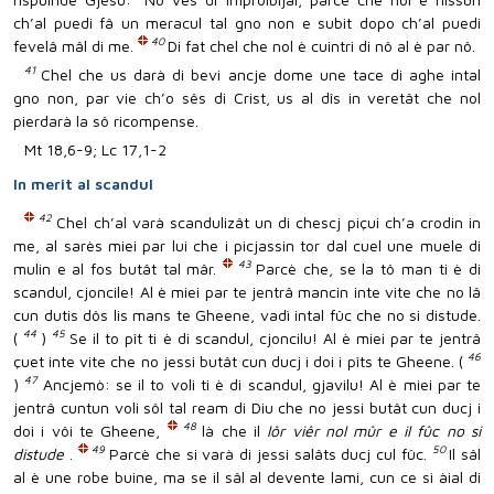
ch’al puedi fâ un meracul tal gno non e subit dopo ch’al puedi
40
fevelâ mâl di me.
Di fat chel che nol è cuintri di nô al è par nô.
41
Chel che us darà di bevi ancje dome une tace di aghe intal
gno non, par vie ch’o sês di Crist, us al dîs in veretât che nol
pierdarà la sô ricompense.
Mt 18,6-9; Lc 17,1-2
In merit al scandul
42
Chel ch’al varà scandulizât un di chescj piçui ch’a crodin in
me, al sarès miei par lui che i picjassin tor dal cuel une muele di
43
mulin e al fos butât tal mâr.
Parcè che, se la tô man ti è di
scandul, cjoncile! Al è miei par te jentrâ mancin inte vite che no lâ
cun dutis dôs lis mans te Gheene, vadì intal fûc che no si distude.
44
45
(
)
Se il to pît ti è di scandul, cjoncilu! Al è miei par te jentrâ
46
çuet inte vite che no jessi butât cun ducj i doi i pîts te Gheene. (
47
)
Ancjemò: se il to voli ti è di scandul, gjavilu! Al è miei par te
jentrâ cuntun voli sôl tal ream di Diu che no jessi butât cun ducj i
48
doi i vôi te Gheene,
là che il
lôr viêr nol mûr e il fûc no si
49
50
distude
.
Parcè che si varà di jessi salâts ducj cul fûc.
Il sâl
al è une robe buine, ma se il sâl al devente lami, cun ce si àial di