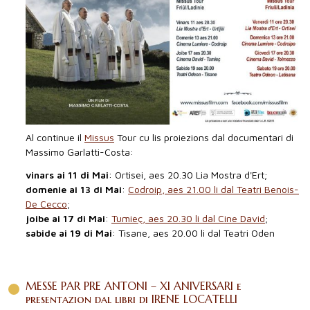
Al continue il
Missus
Tour cu lis proiezions dal documentari di
Massimo Garlatti-Costa:
vinars ai 11 di Mai
: Ortisei, aes 20.30 Lia Mostra d'Ert;
domenie ai 13 di Mai
:
Codroip, aes 21.00 li dal Teatri Benois-
De Cecco
;
joibe ai 17 di Mai
:
Tumieç, aes 20.30 li dal Cine David
;
sabide ai 19 di Mai
: Tisane, aes 20.00 li dal Teatri Oden
MESSE PAR PRE ANTONI – XI ANIVERSARI e
presentazion dal libri di IRENE LOCATELLI