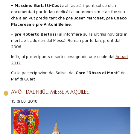
– Massimo Garlatti-Costa
al fasarà il pont sul so ultin
documentari par furlan dedicât al autonomisim e ae funzion
che a àn vût predis tant che
pre Josef Marchet
,
pre Checo
Placerean
e
pre Antoni Beline
;
– pre Roberto Bertossi
al informarà su lis ultimis novitâts in
mert ae traduzion dal Messâl Roman par furlan, pront dal
2006.
Infin, ai partecipants e sarà consegnade une copie dal
Anuari
2017
.
Cu la partecipazion dai Soliscj dal
Coro “Rôsas di Mont”
de
Plêf di Guart
AVÔT DAL FRIÛL: MESSE A AQUILEE
15 di Lui 2018