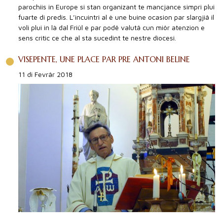
parochiis in Europe si stan organizant te mancjance simpri plui
fuarte di predis. L’incuintri al è une buine ocasion par slargjiâ il
voli plui in là dal Friûl e par podê valutâ cun miôr atenzion e
sens critic ce che al sta sucedint te nestre diocesi.
VISEPENTE, UNE PLACE PAR PRE ANTONI BELINE
11 di Fevrâr 2018