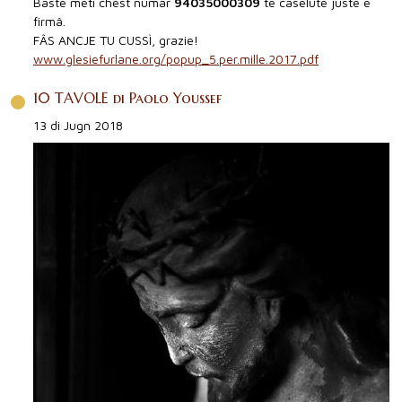
Baste meti chest numar
94035000309
te caselute juste e
firmâ.
FÂS ANCJE TU CUSSÌ, grazie!
www.glesiefurlane.org/popup_5.per.mille.2017.pdf
10 TAVOLE di Paolo Youssef
13 di Jugn 2018