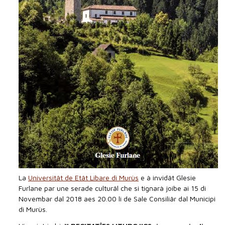
La
Universitât de Etât Libare di Murùs
e à invidât Glesie
Furlane par une serade culturâl che si tignarà joibe ai 15 di
Novembar dal 2018 aes 20.00 li de Sale Consiliâr dal Municipi
di Murùs.