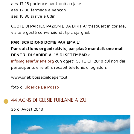
aes 17.15 partence par tornâ a cjase
aes 17.30 fermade a Vençon
aes 18.30 si rive a Udin
CUOTE DI PARTECIPAZION E DA DIRIT A: traspuart in coriere,
visite e gustâ convenzionât tipic cjargnel.
PAR ISCRIZIONS DOME PAR EMAIL
:
Par cuistions organizativis, par plasê mandait une mail
DENTRI DI SABIDE AI 15 DI SETEMBAR
a
info@glesiefurlane.org
cun ogjet: GJITE GF 2018 cul non dai
partecipants e relatîfs recapit telefonic di ognidun.
www.unabibbiaacieloaperto.it
foto di
Ulderica Da Pozzo
44 AGNS DI GLESIE FURLANE A ZUI
26 di Avost 2018