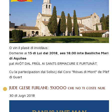
O vin il plasê di invidâus:
Domenie ai
15 di Lui dal 2018, aes 18.00 inte Basiliche Mari
di Aquilee
pal AVÔT DAL FRIÛL AI SANTS ERMACURE E FURTUNÂT.
Cu la partecipazion dai Soliscj dal Coro “Rôsas di Mont” de Plêf
di Guart
JUDE GLESIE FURLANE: 5X1000 che no ti coste nuie
30 di Jugn 2018