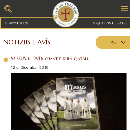
9 Avost 2026
949 AGNS DE PATRIE
NOTIZIIS E AVÎS
An
2026
MISSUS, il DVD: cuant e dulà cjatâlu
2025
12 di Dicembar 2018
2024
2023
2022
2021
2020
2019