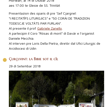
Mortean, ai 14 di Otubar 2018
aes 17.00 te Glesie de SS. Trinitât
Presentazion des oparis di pre ‘Sef Cjargnel:
“I RECITATÎFS LITURGJICS” e “50 CORÂI DE TRADIZION
TODESCJE VOLTÂTS PAR FURLAN”.
Al presente il prof.
Gabriele Zanello
.
A partecipin il Coro "Rôsas di mont” di Davâr e l’organist
Daniele Mecchia.
Al interven pre Loris Della Pietra, diretôr dal Ufici Liturgjic de
Arcidiocesi di Udin
Çurçuvint: la Bibie sot il cîl
29 di Setembar 2018