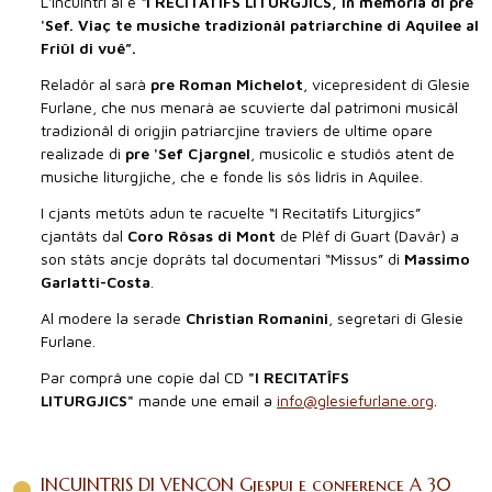
L'incuintri al è “
I RECITATÎFS LITURGJICS, in memoria di pre
'Sef. Viaç te musiche tradizionâl patriarchine di Aquilee al
Friûl di vuê”.
Reladôr al sarà
pre Roman Michelot
, vicepresident di Glesie
Furlane, che nus menarà ae scuvierte dal patrimoni musicâl
tradizionâl di origjin patriarcjine traviers de ultime opare
realizade di
pre 'Sef Cjargnel
, musicolic e studiôs atent de
musiche liturgjiche, che e fonde lis sôs lidrîs in Aquilee.
I cjants metûts adun te racuelte “I Recitatîfs Liturgjics”
cjantâts dal
Coro Rôsas di Mont
de Plêf di Guart (Davâr) a
son stâts ancje doprâts tal documentari “Missus” di
Massimo
Garlatti-Costa
.
Al modere la serade
Christian Romanini
, segretari di Glesie
Furlane.
Par comprâ une copie dal CD
"I RECITATÎFS
LITURGJICS"
mande une email a
info@glesiefurlane.org
.
INCUINTRIS DI VENÇON Gjespui e conference A 30