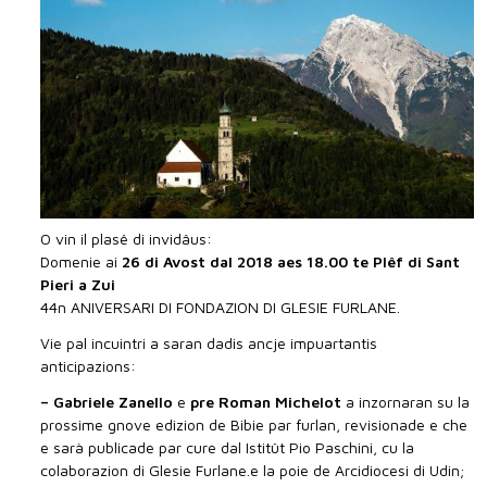
O vin il plasê di invidâus:
Domenie ai
26 di Avost dal 2018 aes 18.00 te Plêf di Sant
Pieri a Zui
44n ANIVERSARI DI FONDAZION DI GLESIE FURLANE.
Vie pal incuintri a saran dadis ancje impuartantis
anticipazions:
– Gabriele Zanello
e
pre Roman Michelot
a inzornaran su la
prossime gnove edizion de Bibie par furlan, revisionade e che
e sarà publicade par cure dal Istitût Pio Paschini, cu la
colaborazion di Glesie Furlane.e la poie de Arcidiocesi di Udin;