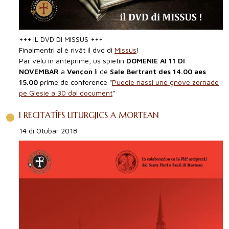
+++ IL DVD DI MISSUS +++
Finalmentri al è rivât il dvd di
Missus
!
Par vêlu in anteprime, us spietìn
DOMENIE AI 11 DI
NOVEMBAR
a
Vençon
li de
Sale Bertrant des 14.00 aes
15.00
prime de conference "
Puedie nassi une gnove zornade
pe Glesie a 30 dal document
"
I RECITATÎFS LITURGJICS A MORTEAN
14 di Otubar 2018