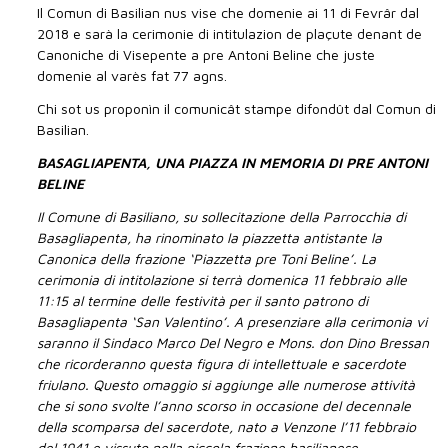
Il Comun di Basilian nus vise che domenie ai 11 di Fevrâr dal
2018 e sarà la cerimonie di intitulazion de plaçute denant de
Canoniche di Visepente a pre Antoni Beline che juste
domenie al varès fat 77 agns.
Chi sot us proponìn il comunicât stampe difondût dal Comun di
Basilian.
BASAGLIAPENTA, UNA PIAZZA IN MEMORIA DI PRE ANTONI
BELINE
Il Comune di Basiliano, su sollecitazione della Parrocchia di
Basagliapenta, ha rinominato la piazzetta antistante la
Canonica della frazione ‘Piazzetta pre Toni Beline’. La
cerimonia di intitolazione si terrà domenica 11 febbraio alle
11:15 al termine delle festività per il santo patrono di
Basagliapenta ‘San Valentino’. A presenziare alla cerimonia vi
saranno il Sindaco Marco Del Negro e Mons. don Dino Bressan
che ricorderanno questa figura di intellettuale e sacerdote
friulano. Questo omaggio si aggiunge alle numerose attività
che si sono svolte l’anno scorso in occasione del decennale
della scomparsa del sacerdote, nato a Venzone l’11 febbraio
del 1941 e vissuto nella piccola frazione basilianese.