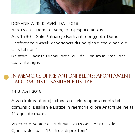
DOMENIE AI 15 DI AVRÎL DAL 2018
Aes 15.00 – Domo di Vençon: Gjespui cjantâts
Aes 15.30 – Sale Patriarcje Bertrant, dongje dal Domo
Conference “Brasîl: esperiencis di une glesie che e nas e e
cres tal nuie”.
Relatôr: Giacinto Miconi, predi di Fidei Donum in Brasîl par
cuarante agns.
IN MEMORIE DI PRE ANTONI BELINE: APONTAMENT
TAI COMUNS DI BASILIAN E LISTIZE
14 di Avrîl 2018
A van indevant ancje chest an diviers apontaments tai
comuns di Basilian e Listize in memorie di pre Antoni Beline tai
11 agns de muart.
Visepente Sabide ai 14 di Avrîl 2018 Aes 15.00 – 2de
Cjaminade libare “Pai trois di pre Toni”