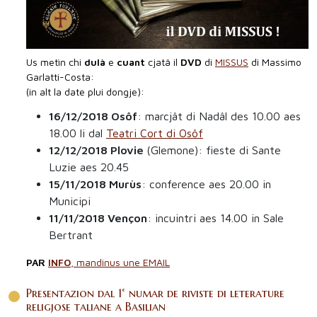
2018
2017
Antecedentis
Us metìn chi
dulà
e
cuant
cjatâ il
DVD
di
MISSUS
di Massimo
Garlatti-Costa:
(in alt la date plui dongje):
16/12/2018 Osôf
: marcjât di Nadâl des 10.00 aes
18.00 li dal
Teatri Cort di Osôf
12/12/2018 Plovie
(Glemone): fieste di Sante
Luzie aes 20.45
15/11/2018 Murùs
: conference aes 20.00 in
Municipi
11/11/2018 Vençon
: incuintri aes 14.00 in Sale
Bertrant
PAR
INFO
, mandinus une EMAIL
Presentazion dal 1° numar de riviste di leterature
religjose taliane a Basilian