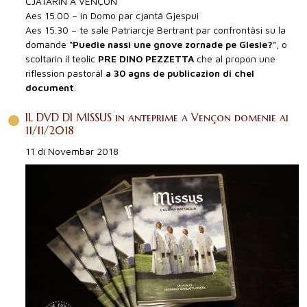
CJATARÌN A VENÇON
Aes 15.00 – in Domo par cjantâ Gjespui
Aes 15.30 – te sale Patriarcje Bertrant par confrontâsi su la
domande “
Puedie nassi une gnove zornade pe Glesie?
”, o
scoltarìn il teolic
PRE DINO PEZZETTA
che al propon une
riflession pastorâl
a 30 agns de publicazion di chel
document
.
IL DVD DI MISSUS in anteprime a Vençon domenie ai
11/11/2018
11 di Novembar 2018