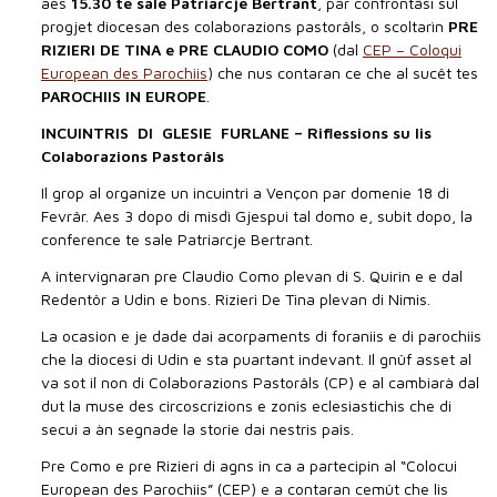
aes
15.30 te sale Patriarcje Bertrant
, par confrontâsi sul
progjet diocesan des colaborazions pastorâls, o scoltarìn
PRE
RIZIERI DE TINA e PRE CLAUDIO COMO
(dal
CEP – Coloqui
European des Parochiis
) che nus contaran ce che al sucêt tes
PAROCHIIS IN EUROPE
.
INCUINTRIS DI GLESIE FURLANE –
Riflessions su lis
Colaborazions Pastorâls
Il grop al organize un incuintri a Vençon par domenie 18 di
Fevrâr. Aes 3 dopo di misdì Gjespui tal domo e, subit dopo, la
conference te sale Patriarcje Bertrant.
A intervignaran pre Claudio Como plevan di S. Quirin e e dal
Redentôr a Udin e bons. Rizieri De Tina plevan di Nimis.
La ocasion e je dade dai acorpaments di foraniis e di parochiis
che la diocesi di Udin e sta puartant indevant. Il gnûf asset al
va sot il non di Colaborazions Pastorâls (CP) e al cambiarà dal
dut la muse des circoscrizions e zonis eclesiastichis che di
secui a àn segnade la storie dai nestris paîs.
Pre Como e pre Rizieri di agns in ca a partecipin al “Colocui
European des Parochiis” (CEP) e a contaran cemût che lis