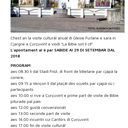
Chest an la visite culturâl anuâl di Glesie Furlane e sarà in
Cjargne a Çurçuvint a viodi "La Bibie sot il cîl".
L'apontament al è par SABIDE AI 29 DI SETEMBAR DAL
2018
PROGRAM
:
aes 08.30 li dal Stadi Friûl, di front de bilietarie par cjapâ la
coriere;
aes 09.15 a Vençon li dal plaçâl des scuelis par cjapâ sù i
partecipants
aes 10.00 si rive a Çurçuvint e prime part de visite de Bibie
piturade pal paîs
aes 12.00 gustâ convenzionât
aes 13.00 seconde part de visite
aes 16.00 incuintri cui Cantôrs di Çurçuvint
aes 17.00 fin de visite culturâl