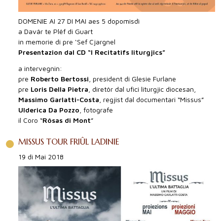
DOMENIE AI 27 DI MAI aes 5 dopomisdì
a Davâr te Plêf di Guart
in memorie di pre ‘Sef Cjargnel
Presentazion dal CD “I Recitatîfs liturgjics”
a intervegnin:
pre
Roberto Bertossi
, president di Glesie Furlane
pre
Loris Della Pietra
, diretôr dal ufici liturgjic diocesan,
Massimo Garlatti-Costa
, regjist dal documentari “Missus”
Ulderica Da Pozzo
, fotografe
il Coro “
Rôsas di Mont
”
MISSUS TOUR FRIÛL LADINIE
19 di Mai 2018