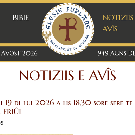
BIBIE
NOTIZIIS
AVÎS
 AVOST 2026
949 AGNS DE
NOTIZIIS E AVÎS
 19 di lui 2026 a lis 18,30 sore sere te
 FRIÛL
26