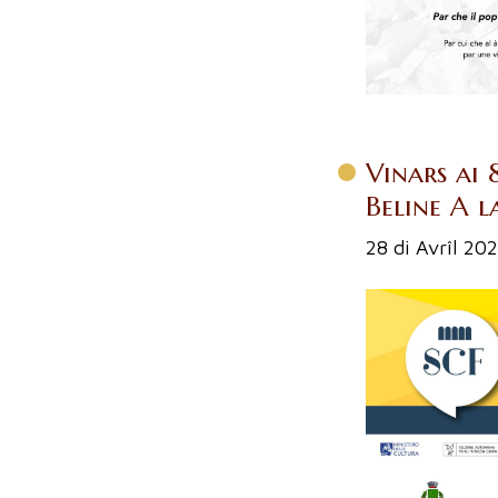
Vinars ai 
Beline A la
28 di Avrîl 20