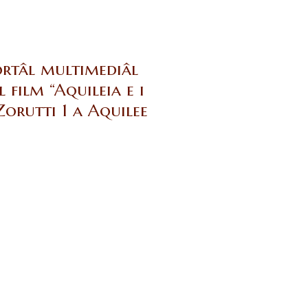
portâl multimediâl
 film “Aquileia e i
 Zorutti 1 a Aquilee