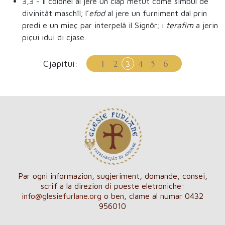
3,3
- Il colonel al jere un clap metût come simbul de
divinitât maschîl; l’
efod
al jere un furniment dal prin
predi e un mieç par interpelâ il Signôr; i
terafim
a jerin
piçui idui di cjase.
Cjapitui:
1
2
4
5
6
3
Par ogni informazion, sugjeriment, domande, consei,
scrîf a la direzion di pueste eletroniche:
info@glesiefurlane.org
o ben, clame al numar 0432
956010