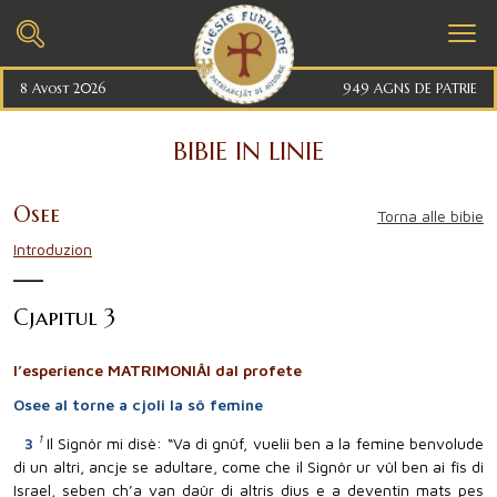
8 Avost 2026
949 AGNS DE PATRIE
BIBIE IN LINIE
Osee
Torna alle bibie
Introduzion
Cjapitul 3
l’esperience MATRIMONIÂl dal profete
Osee al torne a cjoli la sô femine
1
3
Il Signôr mi disè: “Va di gnûf, vuelii ben a la femine benvolude
di un altri, ancje se adultare, come che il Signôr ur vûl ben ai fîs di
Israel, seben ch’a van daûr di altris dius e a deventin mats pes