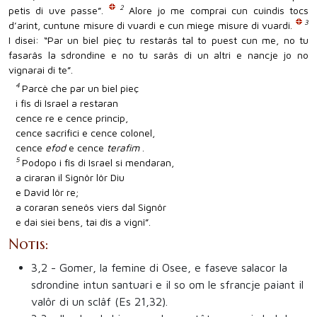
2
petis di uve passe”.
Alore jo me comprai cun cuindis tocs
3
d’arint, cuntune misure di vuardi e cun miege misure di vuardi.
I disei: “Par un biel pieç tu restarâs tal to puest cun me, no tu
fasarâs la sdrondine e no tu sarâs di un altri e nancje jo no
vignarai di te”.
4
Parcè che par un biel pieç
i fîs di Israel a restaran
cence re e cence princip,
cence sacrifici e cence colonel,
cence
efod
e cence
terafim
.
5
Podopo i fîs di Israel si mendaran,
a ciraran il Signôr lôr Diu
e David lôr re;
a coraran seneôs viers dal Signôr
e dai siei bens, tai dîs a vignî”.
Notis:
3,2
- Gomer, la femine di Osee, e faseve salacor la
sdrondine intun santuari e il so om le sfrancje paiant il
valôr di un sclâf (Es 21,32).