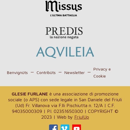
Privacy e
Benvignûts
Contribûts
Newsletter
Cookie
GLESIE FURLANE
è una associazione di promozione
sociale (o APS) con sede legale in San Daniele del Friuli
(Ud) Fr. Villanova via F.lli Pischiutta n. 12/A | C.F.
94035000309 | P.I. 02351650300 | COPYRIGHT ©
2023 | Web by
FriulUp