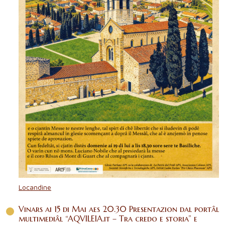
2018
2017
Antecedentis
Locandine
Vinars ai 15 di Mai aes 20.30 Presentazion dal portâl
multimediâl “AQVILEIA.it – Tra credo e storia” e