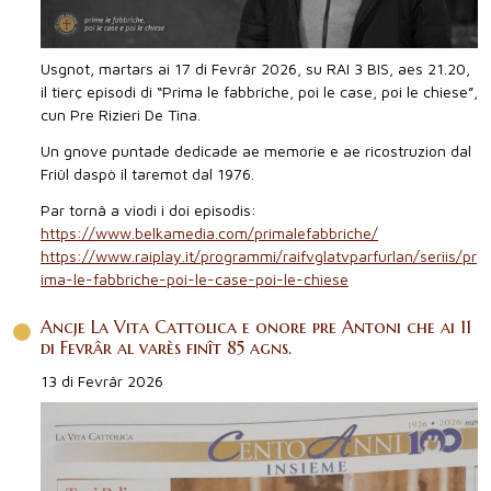
Usgnot, martars ai 17 di Fevrâr 2026, su RAI 3 BIS, aes 21.20,
il tierç episodi di “Prima le fabbriche, poi le case, poi le chiese”,
cun Pre Rizieri De Tina.
Un gnove puntade dedicade ae memorie e ae ricostruzion dal
Friûl daspò il taremot dal 1976.
Par tornâ a viodi i doi episodis:
https://www.belkamedia.com/primalefabbriche/
https://www.raiplay.it/programmi/raifvglatvparfurlan/seriis/pr
ima-le-fabbriche-poi-le-case-poi-le-chiese
Ancje La Vita Cattolica e onore pre Antoni che ai 11
di Fevrâr al varès finît 85 agns.
13 di Fevrâr 2026