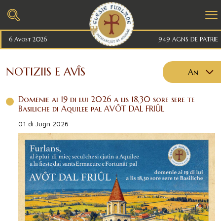
6 Avost 2026
949 AGNS DE PATRIE
NOTIZIIS E AVÎS
An
2026
Domenie ai 19 di lui 2026 a lis 18,30 sore sere te
2025
Basiliche di Aquilee pal AVÔT DAL FRIÛL
2024
01 di Jugn 2026
2023
2022
2021
2020
2019