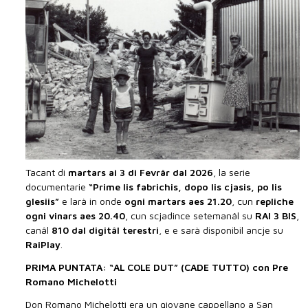
Tacant di
martars ai 3 di Fevrâr dal 2026
, la serie
documentarie
“Prime lis fabrichis, dopo lis cjasis, po lis
glesiis”
e larà in onde
ogni martars aes 21.20
, cun
repliche
ogni vinars aes 20.40
, cun scjadince setemanâl su
RAI 3 BIS
,
canâl
810 dal digitâl terestri
, e e sarà disponibil ancje su
RaiPlay
.
PRIMA PUNTATA: “AL COLE DUT” (CADE TUTTO) con Pre
Romano Michelotti
Don Romano Michelotti era un giovane cappellano a San