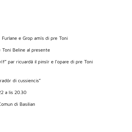
e Furlane e Grop amîs di pre Toni
 Toni Beline al presente
f” par ricuardâ il pinsîr e l’opare di pre Toni
radôr di cussiencis”
22 a lis 20.30
Comun di Basilian