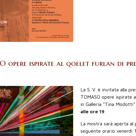
opere ispirate al qoelet furlan di pre
2
La S. V. è invitata alla p
TOMASO opere ispirate al 
in Galleria “Tina Modotti
alle ore 19
La mostra sarà aperta al 
seguente orario venerdì 