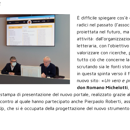
2
È difficile spiegare cos’è
radici nel passato (l’ass
proiettata nel futuro, ma
attività: dall’organizzazio
letteraria, con l’obiettiv
valorizzare con ricerche, 
tutto ciò che concerne la 
scrutando sia le fonti sto
in questa spinta verso il f
nuovo sito: «
Un vero e pr
don Romano Michelotti
,
 stampa di presentazione del nuovo portale, realizzato grazie a
Incontro al quale hanno partecipato anche Pierpaolo Roberti, ass
Up, che si è occupata della progettazione del nuovo strumento 