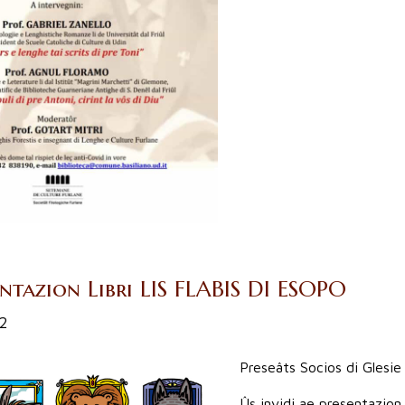
entazion Libri LIS FLABIS DI ESOPO
22
Preseâts Socios di Glesie
Ûs invidi ae presentazion 