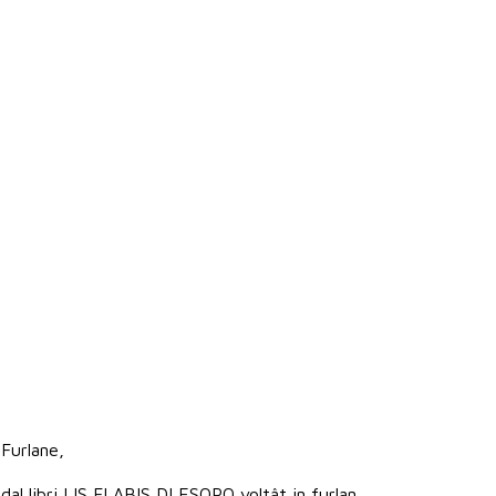
 Furlane,
dal libri LIS FLABIS DI ESOPO voltât in furlan