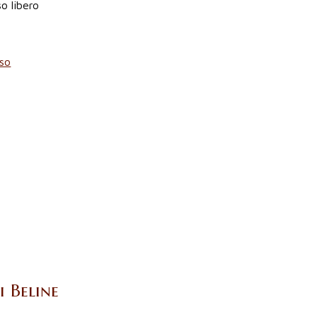
o libero
so
i Beline