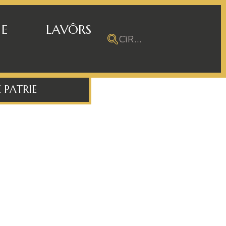
 E
LAVÔRS
 PATRIE