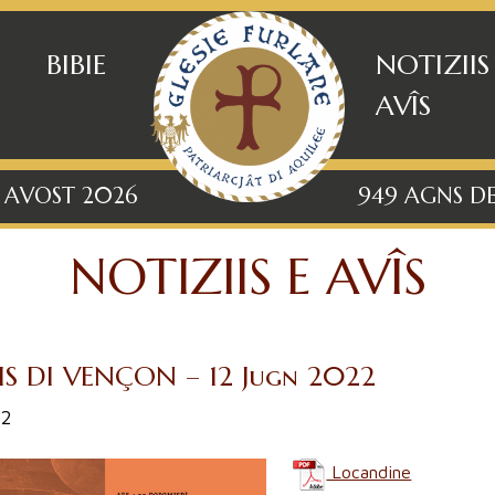
BIBIE
NOTIZIIS
AVÎS
7 AVOST 2026
949 AGNS DE
NOTIZIIS E AVÎS
S DI VENÇON – 12 Jugn 2022
22
Locandine