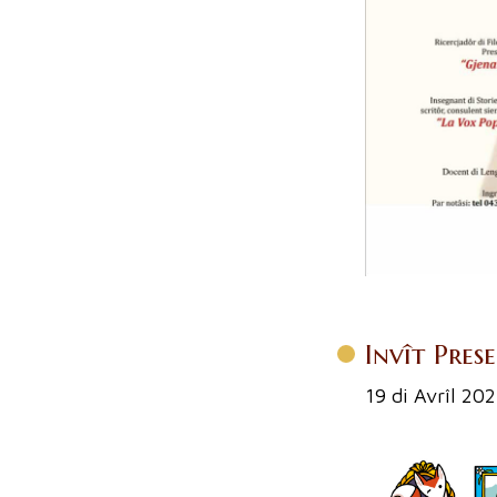
Invît Pres
19 di Avrîl 20