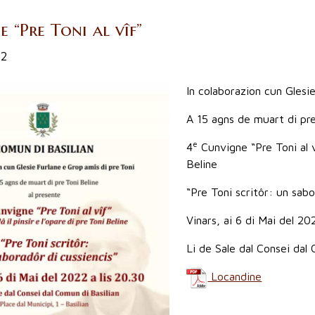
 “Pre Toni al vîf”
22
In colaborazion cun Glesi
A 15 agns de muart di pre
e
4
Cunvigne “Pre Toni al vî
Beline
“Pre Toni scritôr: un sabo
Vinars, ai 6 di Mai del 20
Li de Sale dal Consei dal 
Locandine