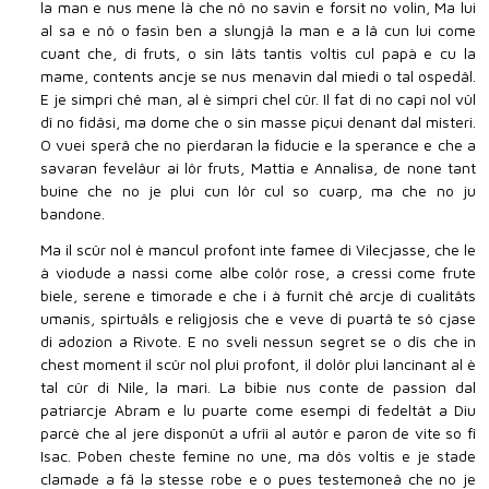
la man e nus mene là che nô no savin e forsit no volin, Ma lui
al sa e nô o fasìn ben a slungjâ la man e a lâ cun lui come
cuant che, di fruts, o sin lâts tantis voltis cul papà e cu la
mame, contents ancje se nus menavin dal miedi o tal ospedâl.
E je simpri chê man, al è simpri chel cûr. Il fat di no capî nol vûl
dî no fidâsi, ma dome che o sin masse piçui denant dal misteri.
O vuei sperâ che no pierdaran la fiducie e la sperance e che a
savaran fevelâur ai lôr fruts, Mattia e Annalisa, de none tant
buine che no je plui cun lôr cul so cuarp, ma che no ju
bandone.
Ma il scûr nol è mancul profont inte famee di Vilecjasse, che le
à viodude a nassi come albe colôr rose, a cressi come frute
biele, serene e timorade e che i à furnît chê arcje di cualitâts
umanis, spirtuâls e religjosis che e veve di puartâ te sô cjase
di adozion a Rivote. E no sveli nessun segret se o dîs che in
chest moment il scûr nol plui profont, il dolôr plui lancinant al è
tal cûr di Nile, la mari. La bibie nus conte de passion dal
patriarcje Abram e lu puarte come esempi di fedeltât a Diu
parcè che al jere disponût a ufrîi al autôr e paron de vite so fî
Isac. Poben cheste femine no une, ma dôs voltis e je stade
clamade a fâ la stesse robe e o pues testemoneâ che no je