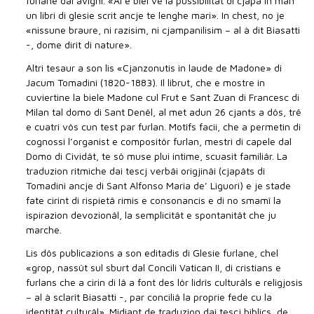
furlane dal avignî. «Al è biel vê la pussibilitât di cjapâ in man
un libri di glesie scrit ancje te lenghe mari». In chest, no je
«nissune braure, ni razisim, ni cjampanilisim – al à dit Biasatti
-, dome dirit di nature».
Altri tesaur a son lis «Cjanzonutis in laude de Madone» di
Jacum Tomadini (1820-1883). Il librut, che e mostre in
cuviertine la biele Madone cul Frut e Sant Zuan di Francesc di
Milan tal domo di Sant Denêl, al met adun 26 cjants a dôs, trê
e cuatri vôs cun test par furlan. Motîfs facii, che a permetin di
cognossi l’organist e compositôr furlan, mestri di capele dal
Domo di Cividât, te sô muse plui intime, scuasit familiâr. La
traduzion ritmiche dai tescj verbâi origjinâi (cjapâts di
Tomadini ancje di Sant Alfonso Maria de’ Liguori) e je stade
fate cirint di rispietâ rimis e consonancis e di no smamî la
ispirazion devozionâl, la semplicitât e spontanitât che ju
marche.
Lis dôs publicazions a son editadis di Glesie furlane, chel
«grop, nassût sul sburt dal Concili Vatican II, di cristians e
furlans che a cirin di lâ a font des lôr lidrîs culturâls e religjosis
– al à sclarît Biasatti -, par conciliâ la proprie fede cu la
identitât culturâl». Midiant de traduzion dai tescj biblics, de