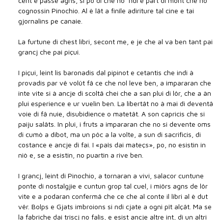
cent e passe agns, si po dî che no  ndi è part di mont che no
cognossin Pinochio. Al è lât a finîle adiriture tal cine e tai
gjornalins pe canaie.
La furtune di chest libri, secont me, e je che al va ben tant pai
grancj che pai piçui.
I piçui, leint lis baronadis dal pipinot e cetantis che indi à
provadis par vê volût fâ ce che nol leve ben, a impararan che
inte vite si à ancje di scoltâ chei che a san plui di lôr, che a àn
plui esperience e ur vuelin ben. La libertât no à mai di deventâ
voie di fâ nuie, disubidience o matetât. A son capricis che si
paiju salâts. In plui, i fruts a impararan che no si devente oms
di cumò a dibot, ma un pôc a la volte, a sun di sacrificis, di
costance e ancje di fai. I «paîs dai mateçs», po, no esistin in
niò e, se a esistin, no puartin a rive ben.
I grancj, leint di Pinochio, a tornaran a vivi, salacor cuntune
ponte di nostalgjie e cuntun grop tal cuel, i miôrs agns de lôr
vite e a podaran confermâ che ce che al conte il libri al è dut
vêr. Bolps e Gjats imbroions si ndi cjate a ogni pît alçât. Ma se
la fabriche dai triscj no falìs, e esist ancje altre int, di un altri