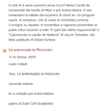
In chê dì a saran presints ancje il prof. Remo Cacitti de
Universitât dai studis di Milan e pre Antoni Beline. O stin
inmaneant la tabele dai incuintris di chest an. Un program
saurît, di sostance, che al varès di concludisi cuntune
Cunvigne su Aquilee. In novembar a vignaran presentâts al
public intun incuintri a Udin “Il cjant dai Salms responsoriâi” e
“Cjanzonutis in Laude de Madone” di Jacum Tomadini: doi
libris publicats di Glesie Furlane.
Lis baronadis di Pinochio
17 di Otubar 2005
Carlo Collodi
Titul: LIS BARONADIS DI PINOCHIO
Seconde edizion
lis à voltadis pre Antoni Beline
pipìns di Zuan Carli Gualandra