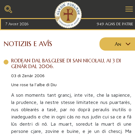
7 Avost 2026
949 AGNS DE PATRIE
NOTIZIIS E AVÎS
An
2026
RODEAN DAL BAS,GLESIE DI SAN NICOLAU, AI 3 DI
2025
GENÂR DAL 2006.
2024
03 di Zenâr 2006
2023
Une rose ta l’albe di Diu
2022
A son moments tant grancj, inte vite, che la sapience,
la prudence, la nestre stesse limitatece nus puartarès,
2021
nus oblearès a tasê, par no doprâ peraulis inutilis o
2020
inadeguadis e che in ogni câs no nus judin cui sa ce a fâ
lûs dentri di nô. La muart, soredut la muart di une
2019
persone cjare, zovine e buine, e je un di chescj. Ma