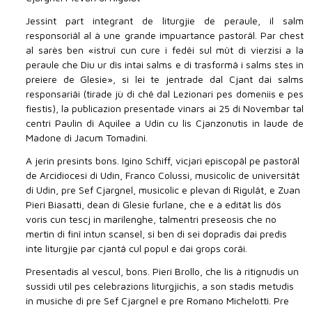
Jessint part integrant de liturgjie de peraule, il salm
responsoriâl al à une grande impuartance pastorâl. Par chest
al sarès ben «istruî cun cure i fedêi sul mût di vierzisi a la
peraule che Diu ur dîs intai salms e di trasformâ i salms stes in
preiere de Glesie», si lei te jentrade dal Cjant dai salms
responsariâi (tirade jù di chê dal Lezionari pes domeniis e pes
fiestis), la publicazion presentade vinars ai 25 di Novembar tal
centri Paulin di Aquilee a Udin cu lis Cjanzonutis in laude de
Madone di Jacum Tomadini.
A jerin presints bons. Igino Schiff, vicjari episcopâl pe pastorâl
de Arcidiocesi di Udin, Franco Colussi, musicolic de universitât
di Udin, pre Sef Cjargnel, musicolic e plevan di Rigulât, e Zuan
Pieri Biasatti, dean di Glesie furlane, che e à editât lis dôs
voris cun tescj in marilenghe, talmentri preseosis che no
mertin di finî intun scansel, si ben di sei dopradis dai predis
inte liturgjie par cjantâ cul popul e dai grops corâi.
Presentadis al vescul, bons. Pieri Brollo, che lis à ritignudis un
sussidi util pes celebrazions liturgjichis, a son stadis metudis
in musiche di pre Sef Cjargnel e pre Romano Michelotti. Pre