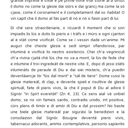
grande imprese e sfide e pe prime volte inte storie al à sintût
il domo no come la glesie dai siôrs e dai grancj ma come la sô
cjase, come il coronament e il completament dal so
habitat
. O
vin capît che il domo al fâs part di nô e nô o fasìn part di lui.
Di chê sere straordenarie, o ricuardi il moment che si son
impiadis lis lûs e dutis lis pieris e i trâfs e i mûrs e ogni cjanton
al è stât come vivificât. Come se i vessin dade un’anime. Mi
auguri che cheste glesie e sedi simpri sflandorose, par
inluminâ e vivificâ lis nestris esistencis. Chei ch’a vegninculì
ch’a rivina cjatâ chê lûs che no va a mont, la lûs de fede che
e inlumine il troi ingredeât de nestre vite. E, dopo di jessi stâts
inluminâts de peraule di Diu e dai siei misteris, ch’a puedin
deventâancje lôr “lûs dal mont” e “sâl de tiere”. Dome cussì la
glesie matereâl, di clap, e devente spieli e risultive de glesie
spirtuâl, fate di pieris vivis, là che il popul di Diu al adore il
Signôr “in Spirt everetât” (Zn 4, 23). Ce sens aial vê unbiel
domo, se no vin fameis santis, contradis unidis, int positive,
cûrs plens di timôr e di amôr di Diu e dal prossim? No baste
une biele glesie matereâl par sigurâsi la benedizion e la
consolazion dal Signôr. Bisugne deventâ pieris vivis,
tabernacui adorants, animis contemplativis, personis sapientis