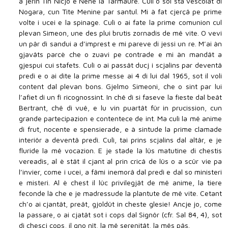
a jerin Tin Nicjo e Nene la Tarmàure. Culì o soi stâ vescolât di
Nogara, cun Tite Menine par santul. Mi à fat cjerçâ pe prime
volte i ucei e la spinage. Culì o ai fate la prime comunion cul
plevan Simeon, une des plui brutis zornadis de mê vite. O vevi
un pâr di sandui a d’imprest e mi pareve di jessi un re. M’ai àn
gjavâts parcè che o zuavi pe contrade e mi àn mandât a
gjespui cui stafets. Culì o ai passât ducj i scjalins par deventâ
predi e o ai dite la prime messe ai 4 di lui dal 1965, sot il voli
content dal plevan bons. Gjelmo Simeoni, che o sint par lui
l’afiet di un fî ricognossint. In chê dì si faseve la fieste dal beât
Bertrant, chê di vuê, e lu vin puartât fûr in prucission, cun
grande partecipazion e contentece de int. Ma culì la mê anime
di frut, nocente e spensierade, e à sintude la prime clamade
interiôr a deventâ predi. Culì, tai prins scjalins dal altâr, e je
fluride la mê vocazion. E je stade la lûs matutine di chestis
vereadis, al è stât il cjant al prin cricâ de lûs o a scûr vie pa
l’invier, come i ucei, a fâmi inemorâ dal predi e dal so ministeri
e misteri. Al è chest il lûc privilegjât de mê anime, la tiere
feconde là che e je madressude la plantute de mê vite. Cetant
ch’o ai cjantât, preât, gjoldût in cheste glesie! Ancje jo, come
la passare, o ai cjatât sot i cops dal Signôr (cfr. Sal 84, 4), sot
di chescj cops, il gno nît, la mê serenitât, la mês pâs.