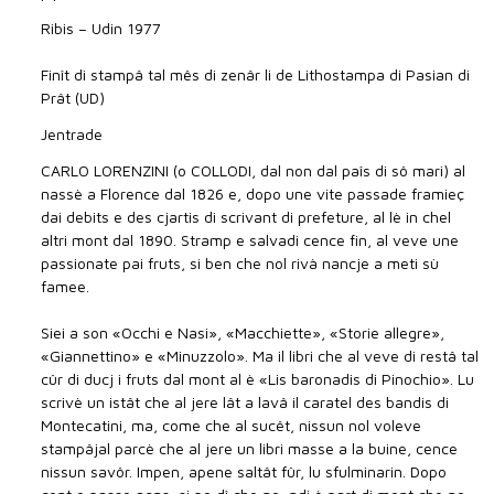
Ribis – Udin 1977
Finît di stampâ tal mês di zenâr li de Lithostampa di Pasian di
Prât (UD)
Jentrade
CARLO LORENZINI (o COLLODI, dal non dal paîs di sô mari) al
nassè a Florence dal 1826 e, dopo une vite passade framieç
dai debits e des cjartis di scrivant di prefeture, al lè in chel
altri mont dal 1890. Stramp e salvadi cence fin, al veve une
passionate pai fruts, si ben che nol rivà nancje a meti sù
famee.
Siei a son «Occhi e Nasi», «Macchiette», «Storie allegre»,
«Giannettino» e «Minuzzolo». Ma il libri che al veve di restâ tal
cûr di ducj i fruts dal mont al è «Lis baronadis di Pinochio». Lu
scrivè un istât che al jere lât a lavâ il caratel des bandis di
Montecatini, ma, come che al sucêt, nissun nol voleve
stampâjal parcè che al jere un libri masse a la buine, cence
nissun savôr. Impen, apene saltât fûr, lu sfulminarin. Dopo