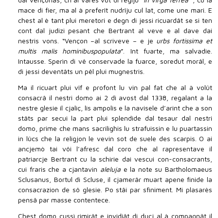
mace di fier, ma al à preferît nudrîju cul lat, come une mari. E
chest al è tant plui meretori e degn di jessi ricuardât se si ten
cont dal judizi pesant che Bertrant al veve e al dave dai
nestris vons. “Vençon –al scriveve – e je
urbs fortissima et
multis malis hominibus
populata
”. Int fuarte, ma salvadie.
Intausse. Sperìn di vê conservade la fuarce, soredut morâl, e
di jessi deventâts un pêl plui mugnestris.
Ma il ricuart plui vîf e profont lu vin pal fat che al à volût
consacrâ il nestri domo ai 2 di avost dal 1338, regalant a la
nestre glesie il cjaliç, lis ampolis e la navisele d’arint che a son
stâts par secui la part plui splendide dal tesaur dal nestri
domo, prime che mans sacrilighis lu strafuissin e lu puartassin
in lûcs che la religjon le vevin sot de suele des scarpis. O ai
ancjemò tai vôi l’afresc dal coro che al rapresentave il
patriarcje Bertrant cu la schirie dai vescui con-consacrants,
cui fraris che a cjantavin
aleluja
e la note su Bartholomaeus
Sclusanus, Bortul di Scluse, il cjamerâr muart apene finide la
consacrazion de sô glesie. Po stâi par sfiniment. Mi plasarès
pensâ par masse contentece.
Chest domo cussì rimirât e invidiât di ducj al à compagnât il