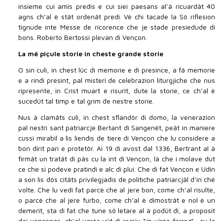
insieme cui amîs predis e cui siei paesans al’à ricuardât 40
agns ch’al è stât ordenât predi. Vè chi tacade la Sô riflesion
tignude inte Messe de ricorence che je stade presiedude di
bons. Roberto Bertossi plevan di Vençon.
La mê piçule storie in cheste grande storie
O sin culì, in chest lûc di memorie e di presince, a fâ memorie
e a rindi presint, pal misteri de celebrazion liturgjiche che nus
ripresente, in Crist muart e risurît, dute la storie, ce ch’al è
sucedût tal timp e tal grim de nestre storie.
Nus à clamâts culì, in chest sflandôr di domo, la venerazion
pal nestri sant patriarcje Bertant di Sangenêt, peât in maniere
cussì mirabil a lis liendis de tiere di Vençon che lu considere a
bon dirit pari e protetôr. Ai 19 di avost dal 1336, Bertrant al à
firmât un tratât di pâs cu la int di Vençon, là che i molave dut
ce che si podeve pratindi e alc di plui. Che di fat Vençon e Udin
a son lis dôs citâts privilegjadis de politiche patriarcjâl d’in chê
volte. Che lu vedi fat parcè che al jere bon, come ch’al risulte,
o parcè che al jere furbo, come ch’al è dimostrât e nol è un
demerit, sta di fat che tune sô letare al à podût dî, a proposit
dai vençonas, ch’al varès vût di regiju “
in virga ferrea
” , cu la