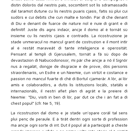
distin dolorôs dal nestris paîs, socombint sot lis sdramassadis
dal taramot dutune cu lis nestris puaris cjasis, fatis sù plui cui
sudôrs e cui debits che cun malte e tondin. Par dî che denant
di Diu e denant de fuarce de nature nol è nuie di grant e di
definitîf. Juste dîs agns indaûr, ancje il domo al è tornât sù
insieme cu lis nestris cjasis e contradis. La ricostruzione je
stade unmeracul no mancul grant de costruzion e il mont intîr
al è restât maraveât di tante inteligjence e operositât.
Pensant al templi di Gjerusalem, tornât a fâ sù dopo de
devastazion di Nabucodonosor, mi pâr che ancje a nô il Signôr
nus à regalât, dongje de disgracie e de prove, dôs personis
straordenariis, un Esdre e un Neemie, cun virtût e costance e
passion no mancul fuarte di chê di Bortul cjamerâr. A lôr, ai lôr
amîs e colaboradôrs, a dutis lis istituzions locâls, statâls e
internazionâls, il nestri afiet plen di agrât e la preiere di
Neemie: “Diu, visiti in ben di lôr, par dut ce che i àn fat a di
chest popul” (cfr. Ne 5, 19).
La ricostruzion dal domo e je stade un’opare corâl tal sens
plui penç de peraule. E à tirât dentri ogni sorte di profession
ma ancje ogni sorte di int. Dut il popul al à partecipât a cheste