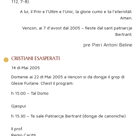
112, 7-8).
A lui, il Prin e l’Ultim e l’Unic, la glorie cumò e ta l’eternitât.
Amen.
Vençon, ai 7 d’avost dal 2005 – fieste dal sant patriarcje
Bertrant.
pre Pieri Antoni Beline
CRISTIANI ESASPERATI
14 di Mai 2005
Domenie ai 22 di Mai 2005 a Vençon si dà dongje il grop di
Glesie Furlane. Chest il program:
h 15.00 – Tal Domo
Gjespui
h 15.30 – Te sale Patriarcje Bertrant (dongje de canoniche)
Il prof.
Remo Cacitti