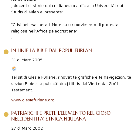
, docent di storie dal cristianesim antîc a la Universitât dai
Studis di Milan al presente:
“Cristiani esasperati. Note su un movimento di protesta
religiosa nell’Africa paleocristiana”
.
IN LINIE LA BIBIE DAL POPUL FURLAN
31 di Març 2005
Tal sît di Glesie Furlane, rinovât te grafiche e te navigazion, te
sezion Bibie si à publicât ducj i libris dal Vieri e dal Gnûf
Testament.
www.glesiefurlane.org
PATRIARCHI E PRETI: L’ELEMENTO RELIGIOSO
NELL’IDENTITA’ ETNICA FRIULANA
27 di Març 2002