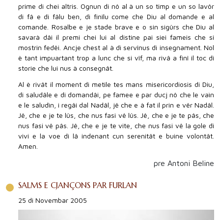
prime di chei altris. Ognun di nô al à un so timp e un so lavôr
di fâ e di fâlu ben, di finîlu come che Diu al domande e al
comande. Rosalbe e je stade brave e o sin sigûrs che Diu al
savarà dâi il premi chei lui al distine pai siei fameis che si
mostrin fedêi. Ancje chest al à di servînus di insegnament. Nol
è tant impuartant trop a lunc che si vîf, ma rivâ a finî il toc di
storie che lui nus à consegnât.
Al è rivât il moment di metile tes mans misericordiosis di Diu,
di saludâle e di domandâi, pe famee e par ducj nô che le vaìn
e le saludìn, i regâi dal Nadâl, jê che e à fat il prin e vêr Nadâl.
Jê, che e je te lûs, che nus fasi vê lûs. Jê, che e je te pâs, che
nus fasi vê pâs. Jê, che e je te vite, che nus fasi vê la gole di
vivi e la voe di lâ indenant cun serenitât e buine volontât.
Amen.
pre Antoni Beline
SALMS E CJANÇONS PAR FURLAN
25 di Novembar 2005