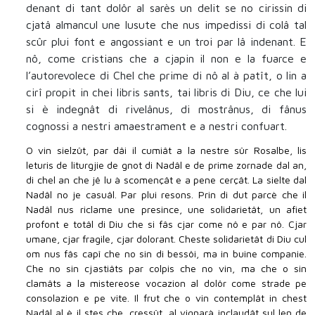
2018
denant di tant dolôr al sarès un delit se no cirissin di
2017
cjatâ almancul une lusute che nus impedissi di colâ tal
scûr plui font e angossiant e un troi par lâ indenant. E
Antecedentis
nô, come cristians che a cjapin il non e la fuarce e
l’autorevolece di Chel che prime di nô al à patît, o lin a
cirî propit in chei libris sants, tai libris di Diu, ce che lui
si è indegnât di rivelânus, di mostrânus, di fânus
cognossi a nestri amaestrament e a nestri confuart.
O vin sielzût, par dâi il cumiât a la nestre sûr Rosalbe, lis
leturis de liturgjie de gnot di Nadâl e de prime zornade dal an,
di chel an che jê lu à scomençât e a pene cerçât. La sielte dal
Nadâl no je casuâl. Par plui resons. Prin di dut parcè che il
Nadâl nus riclame une presince, une solidarietât, un afiet
profont e totâl di Diu che si fâs cjar come nô e par nô. Cjar
umane, cjar fragile, cjar dolorant. Cheste solidarietât di Diu cul
om nus fâs capî che no sin di bessôi, ma in buine companie.
Che no sin cjastiâts par colpis che no vin, ma che o sin
clamâts a la mistereose vocazion al dolôr come strade pe
consolazion e pe vite. Il frut che o vin contemplât in chest
Nadâl al è il stes che, cressût, al vignarà inclaudât sul len de