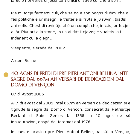
la Bolp nol varès di jessi tant dificîl di savê cui che a son…
Ma mi tocje fermâmi culì, che se no a son bogns di dîmi che o
fâs politiche e ur insegni la tristerie ai fruts e ju ruvini, biadis
animutis. Chest di ruvinâju al è un compît che, in câs, ur tocje
a lôr. Rivuart a la storie, jo us ai dât il cjaveç e vualtris lait
indenant cu la glagn…
Visepente, sierade dal 2002
Antoni Beline
40 AGNS DI PREDI DI PRE PIERI ANTONI BELLINA INTE
SAGRE DAL 667m ANIVERSARI DE DEDICAZION DAL
DOMO DI VENÇON
07 di Avost 2005
Ai 7 di avost dal 2005 intal 667m aniversari de dedicazion si è
tignude la sagre dal Domo di Vençon, consacrât dal Patriarcje
Bertant di Saint Genies tal 1338, a 10 agns de sô
inaugurazion, daspò dal teremot dal 1976.
In cheste ocasion pre Pieri Antoni Beline, nassût a Vençon,