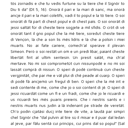
tôs zornadis e che tu vedis furtune su la tiere che il Signôr to
Diu ti dà” (Dt 5, 16). Onorâ il pari e la mari di sanc, ma onorâ
ancje il pari e la mari coletîfs, vadì il to popul e la tô tiere. O soi
onorât di fâ part di chest popul e di chest paîs. O soi onorât di
jessi saltât fûr di cheste tiere sogjete a mil sfidis. O crôt di vê
onorât tant il gno popul che la mê tiere, soredut cheste tiere
di Vençon, là che a son lis mês lidrîs e là che a polsin i miei
muarts. No ai fate cariere, comech’al sperave il plevan
Simeon. Però o soi restât un om e un predi libar, paiant cheste
libertât fint al ultim sentesin. Un presit salât, ma ch’al
mertave. No mi soi comprometût cun nissunpodê e no mi soi
lassât comprâ di nissun. O speri di podê continuâ cun cheste
vergjinitât, che par me e vâl plui di chê peade al cuarp. O speri
di podê fâ ancjemò un fregul di ben. O speri che la mê int e
sedi contente di me, come che jo o soi content di jê. O speri di
jessi ricuardât come un fî e un fradi, come che jo le ricuardi e
us ricuardi tes mês puaris preieris. Che i nestris sants e i
nestris muarts nus judin a lâ indenant pe strade de veretât.
Ch’o podin cjatâsi ducj inte tiere de vite, a laudâ par simpri
chel Signôr che “dal pulvin al tire sù il misar e il puar dal ledan
al jeve, par fâlu sentâ cui princips, cui prins dal so popul” (Sal