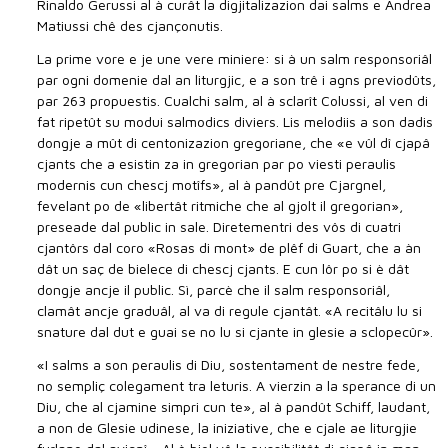
Rinaldo Gerussi al à curât la digjitalizazion dai salms e Andrea
Matiussi chê des cjançonutis.
La prime vore e je une vere miniere: si à un salm responsoriâl
par ogni domenie dal an liturgjic, e a son trê i agns previodûts,
par 263 propuestis. Cualchi salm, al à sclarît Colussi, al ven di
fat ripetût su modui salmodics diviers. Lis melodiis a son dadis
dongje a mût di centonizazion gregoriane, che «e vûl dî cjapâ
cjants che a esistin za in gregorian par po viesti peraulis
modernis cun chescj motîfs», al à pandût pre Cjargnel,
fevelant po de «libertât ritmiche che al gjolt il gregorian»,
preseade dal public in sale. Diretementri des vôs di cuatri
cjantôrs dal coro «Rosas di mont» de plêf di Guart, che a àn
dât un saç de bielece di chescj cjants. E cun lôr po si è dât
dongje ancje il public. Sì, parcè che il salm responsoriâl,
clamât ancje graduâl, al va di regule cjantât. «A recitâlu lu si
snature dal dut e guai se no lu si cjante in glesie a sclopecûr».
«I salms a son peraulis di Diu, sostentament de nestre fede,
no sempliç colegament tra leturis. A vierzin a la sperance di un
Diu, che al cjamine simpri cun te», al à pandût Schiff, laudant,
a non de Glesie udinese, la iniziative, che e cjale ae liturgjie