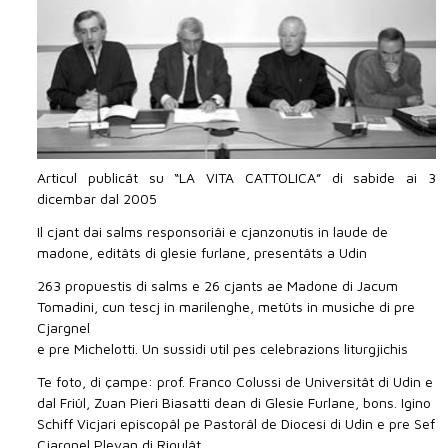
Articul publicât su “LA VITA CATTOLICA” di sabide ai 3
dicembar dal 2005
Il cjant dai salms responsoriâi e cjanzonutis in laude de
madone, editâts di glesie furlane, presentâts a Udin
263 propuestis di salms e 26 cjants ae Madone di Jacum
Tomadini, cun tescj in marilenghe, metûts in musiche di pre
Cjargnel
e pre Michelotti. Un sussidi util pes celebrazions liturgjichis
Te foto, di çampe: prof. Franco Colussi de Universitât di Udin e
dal Friûl, Zuan Pieri Biasatti dean di Glesie Furlane, bons. Igino
Schiff Vicjari episcopâl pe Pastorâl de Diocesi di Udin e pre Sef
Cjargnel Plevan di Rigulât