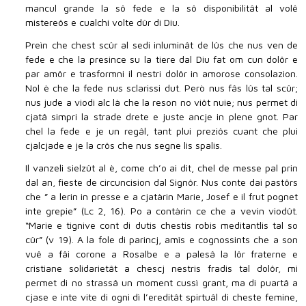
mancul grande la sô fede e la sô disponibilitât al volê
mistereôs e cualchi volte dûr di Diu.
Preìn che chest scûr al sedi inluminât de lûs che nus ven de
fede e che la presince su la tiere dal Diu fat om cun dolôr e
par amôr e trasformni il nestri dolôr in amorose consolazion.
Nol è che la fede nus sclarissi dut. Però nus fâs lûs tal scûr;
nus jude a viodi alc là che la reson no viôt nuie; nus permet di
cjatâ simpri la strade drete e juste ancje in plene gnot. Par
chel la fede e je un regâl, tant plui preziôs cuant che plui
cjalcjade e je la crôs che nus segne lis spalis.
Il vanzeli sielzût al è, come ch’o ai dit, chel de messe pal prin
dal an, fieste de circuncision dal Signôr. Nus conte dai pastôrs
che ” a lerin in presse e a cjatàrin Marie, Josef e il frut pognet
inte grepie” (Lc 2, 16). Po a contàrin ce che a vevin viodût.
“Marie e tignive cont di dutis chestis robis meditantlis tal so
cûr” (v 19). A la fole di parincj, amîs e cognossints che a son
vuê a fâi corone a Rosalbe e a palesâ la lôr fraterne e
cristiane solidarietât a chescj nestris fradis tal dolôr, mi
permet di no strassâ un moment cussì grant, ma di puartâ a
cjase e inte vite di ogni dì l’ereditât spirtuâl di cheste femine,