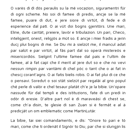
O varès di dî dôs peraulis su la mê vocazion, siguramentri fûr
di ogni scheme. No soi di famee di predis, ancje se la mê
famee, puare di dut, e jere siore di virtût, di fede e di
esperience dal patî. O ai vût doi bogns gjenitôrs. Une mari,
Eline, dute caritât, preiere, lavôr e tribulazion. Un pari, Checo,
inteligjent, onest, religjôs a mût so. E ancje i miei fradis a jerin
ducj plui bogns di me. Se Diu mi à sielzût me, il mancul adat
par salût e par virtût, al fâs part dal so operâ mistereôs e
misericordiôs. Sielgint l’ultime famee dal paîs e l’ultim de
famee, al à fat capî che il merit al jere dut so e che no vevi
nessun rimpin par vantâmi di chel pôc o tant che o ai fat in
chescj corant’agns. O ai fatis bielis robis. O ai fat plui di ce che
o pensavi. Soredut o soi stât sielzût par regalâi al gno popul
chê perle di valôr e chel tesaur platât ch’e je la bibie. Un’opare
nassude fûr dal templi e des istituzions, fate di un predi in
odôr di eresie. D’altre part nol è di maraveâsi di chest se,
come ch’a disin, te glesie di san Zuan si è fermât e al à
predicjât un om emblematic come MartinLutâr.
La bibie, tai siei comandaments, e dîs: “Onore to pari e tô
mari, come che ti ordenât il Signôr to Diu, par che si slungjin lis