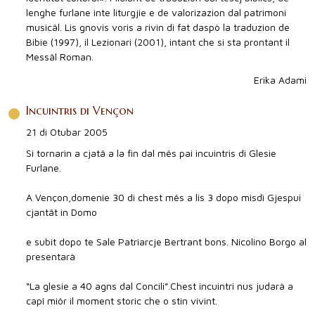
lenghe furlane inte liturgjie e de valorizazion dal patrimoni
musicâl. Lis gnovis voris a rivin di fat daspò la traduzion de
Bibie (1997), il Lezionari (2001), intant che si sta prontant il
Messâl Roman.
Erika Adami
Incuintris di Vençon
21 di Otubar 2005
Si tornarìn a cjatâ a la fin dal mês pai incuintris di Glesie
Furlane.
A Vençon,domenie 30 di chest mês a lis 3 dopo misdì Gjespui
cjantât in Domo
e subit dopo te Sale Patriarcje Bertrant bons. Nicolino Borgo al
presentarà
“La glesie a 40 agns dal Concili”.Chest incuintri nus judarà a
capî miôr il moment storic che o stin vivint.