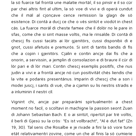
la sô fuarce tal frontâ une malatie mortâl, il so pinsîr e il so cûr
par chei altris fint al ultim, la sô voe di vivi e di operâ cundut
che il mâl al cjonçave cence remission la glagn de sô
esistence. Di contâ a ducj ce che o vês sintût e viodût in chest
câs. La fuarce morâl di cheste famee che il dolôr no le pare in
sfas, come che si sint masse voltis, ma le rinsalde. Di contâ di
chescj fîs cussì tacâts ai lôr gjenitôrs, cussì disponibii dì e
gnot, cussì afetuôs e premurôs. Si sint di tantis bandis di fîs
che a copin i gjenitôrs. Cjalìn e contìn ancje dai fîs che a
onorin, a servissin, a jemplin di consolazion e di braure il cûr di
lôr pari e di lôr mari. Contìn chescj esemplis positîfs, che nus
judin a vivi e a frontâ ancje nô cun positivitât chês liendis che
la vite e podarès presentânus. Imparìn di chescj che a son i
modei juscj, i sants di vuê, che a cjamin su lis nestris stradis e
a inluminin il nestri cîl.
Vignint chi, ancje par preparâmi spirtualmentri a chest
moment no facil, o scoltavi in machigne la passion seont Zuan
di Johann Sebastian Bach. E o ai sintût, ripertût par trê voltis,
il berli di Gjesù su la crôs: “Es ist vollbracht”, “Al è dut fat” (Zn
19, 30). Tal sens che Rosalbe e je rivade a finî la sô vore tune
etât relativamentri zovine, come un che al finis la sô cumierie