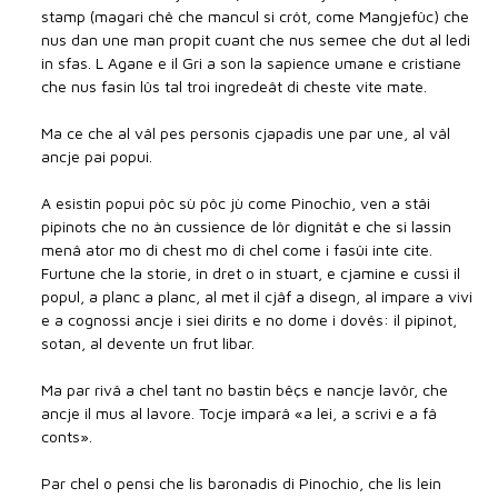
stamp (magari chê che mancul si crôt, come Mangjefûc) che
nus dan une man propit cuant che nus semee che dut al ledi
in sfas. L Agane e il Gri a son la sapience umane e cristiane
che nus fasin lûs tal troi ingredeât di cheste vite mate.
Ma ce che al vâl pes personis cjapadis une par une, al vâl
ancje pai popui.
A esistin popui pôc sù pôc jù come Pinochio, ven a stâi
pipinots che no àn cussience de lôr dignitât e che si lassin
menâ ator mo di chest mo di chel come i fasûi inte cite.
Furtune che la storie, in dret o in stuart, e cjamine e cussì il
popul, a planc a planc, al met il cjâf a disegn, al impare a vivi
e a cognossi ancje i siei dirits e no dome i dovês: il pipinot,
sotan, al devente un frut libar.
Ma par rivâ a chel tant no bastin bêçs e nancje lavôr, che
ancje il mus al lavore. Tocje imparâ «a lei, a scrivi e a fâ
conts».
Par chel o pensi che lis baronadis di Pinochio, che lis lein