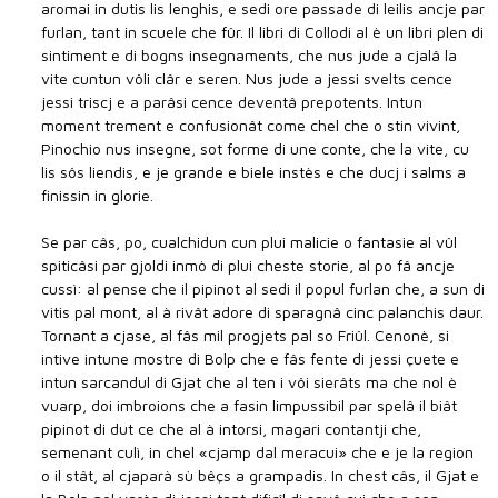
aromai in dutis lis lenghis, e sedi ore passade di leilis ancje par
furlan, tant in scuele che fûr. Il libri di Collodi al è un libri plen di
sintiment e di bogns insegnaments, che nus jude a cjalâ la
vite cuntun vôli clâr e seren. Nus jude a jessi svelts cence
jessi triscj e a parâsi cence deventâ prepotents. Intun
moment trement e confusionât come chel che o stin vivint,
Pinochio nus insegne, sot forme di une conte, che la vite, cu
lis sôs liendis, e je grande e biele instès e che ducj i salms a
finissin in glorie.
Se par câs, po, cualchidun cun plui malicie o fantasie al vûl
spiticâsi par gjoldi inmò di plui cheste storie, al po fâ ancje
cussì: al pense che il pipinot al sedi il popul furlan che, a sun di
vitis pal mont, al à rivât adore di sparagnâ cinc palanchis daur.
Tornant a cjase, al fâs mil progjets pal so Friûl. Cenonè, si
intive intune mostre di Bolp che e fâs fente di jessi çuete e
intun sarcandul di Gjat che al ten i vôi sierâts ma che nol è
vuarp, doi imbroions che a fasin limpussibil par spelâ il biât
pipinot di dut ce che al à intorsi, magari contantji che,
semenant culì, in chel «cjamp dal meracui» che e je la region
o il stât, al cjaparà sù bêçs a grampadis. In chest câs, il Gjat e