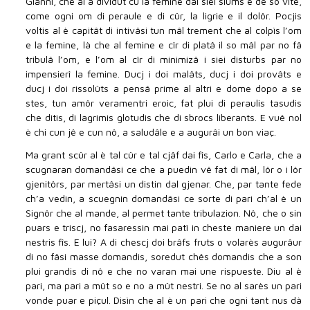
Gianni, che al à dividût cu la femine dai siei siums e de sô vite,
come ogni om di peraule e di cûr, la ligrie e il dolôr. Pocjis
voltis al è capitât di intivâsi tun mâl trement che al colpìs l’om
e la femine, là che al femine e cîr di platâ il so mâl par no fâ
tribulâ l’om, e l’om al cîr di minimizâ i siei disturbs par no
impensierî la femine. Ducj i doi malâts, ducj i doi provâts e
ducj i doi rissolûts a pensâ prime al altri e dome dopo a se
stes, tun amôr veramentri eroic, fat plui di peraulis tasudis
che ditis, di lagrimis glotudis che di sbrocs liberants. E vuê nol
è chi cun jê e cun nô, a saludâle e a augurâi un bon viaç.
Ma grant scûr al è tal cûr e tal cjâf dai fîs, Carlo e Carla, che a
scugnaran domandâsi ce che a puedin vê fat di mâl, lôr o i lôr
gjenitôrs, par mertâsi un distin dal gjenar. Che, par tante fede
ch’a vedin, a scuegnin domandâsi ce sorte di pari ch’al è un
Signôr che al mande, al permet tante tribulazion. Nô, che o sin
puars e triscj, no fasaressin mai patî in cheste maniere un dai
nestris fîs. E lui? A di chescj doi brâfs fruts o volarès augurâur
di no fâsi masse domandis, soredut chês domandis che a son
plui grandis di nô e che no varan mai une rispueste. Diu al è
pari, ma pari a mût so e no a mût nestri. Se no al sarès un pari
vonde puar e piçul. Disìn che al è un pari che ogni tant nus dà