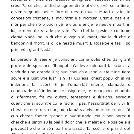
crôs. Parcè che, te dì che ognun di nô al vierç i vôi su la tiere,
e ven segnade ancje l’ore de nestre muart. Muart e vite, te
concezioni cristiane, si incuintrin e si incrosin. Crist al nas e al
mûr par che nô o podìn vê la vite. E ancje la nestre muart, in
lui, e devente strade pe vite. Par chel la glesie e costume
clamâ Nadâl no la dì che o vignin al mont, ma la dì che o
bandonìn il mont, la dì de nestre muart. E Rosalbe e fâs il so
prin, vêr, grant Nadâl.
La peraule di Isaie e je consolant come dutis chês dal grant
profete de sperance. “Il popul ch’al leve indenant tal scûr al à
viodude une grande lûs; sun chei ch’a jerin a stâ tune tiere
scure e à lusît une lûs” (Is 9, 1). Cui esal chest popul ch’al va
indenant tal scûr? E je l’umanitât interie, clamade o
condanade a lâ indenant te insigurece, te mancjance di ponts
di riferiment, fra mil dubits, tentazions e ilusions, soredut
cuant che si scuintre cu la fadie, il pês, l’assurditât dal vivi. In
chest moment o sin ducj nô, clamâts a vivi un moment delicât
cun cheste famee grande e sventurade. Ma a son soredut
chei che a sintin su la piel il dolôr che la malatie di Rosalbe e à
provocât e che la sô muart e à lassât. Tal scûr al è prin di dut