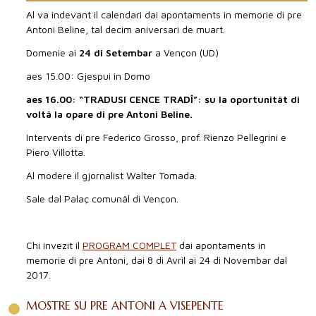
Al va indevant il calendari dai apontaments in memorie di pre
Antoni Beline, tal decim aniversari de muart.
Domenie ai
24 di Setembar
a Vençon (UD)
aes 15.00: Gjespui in Domo
aes 16.00: “TRADUSI CENCE TRADÎ”: su la oportunitât di
voltâ la opare di pre Antoni Beline.
Intervents di pre Federico Grosso, prof. Rienzo Pellegrini e
Piero Villotta.
Al modere il gjornalist Walter Tomada.
Sale dal Palaç comunâl di Vençon.
Chi invezit il
PROGRAM COMPLET
dai apontaments in
memorie di pre Antoni, dai 8 di Avrîl ai 24 di Novembar dal
2017.
MOSTRE SU PRE ANTONI A VISEPENTE