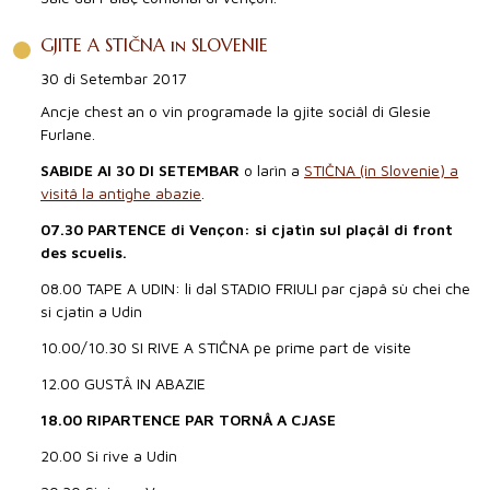
GJITE A STIČNA in SLOVENIE
30 di Setembar 2017
Ancje chest an o vin programade la gjite sociâl di Glesie
Furlane.
SABIDE AI 30 DI SETEMBAR
o larìn a
STIČNA (in Slovenie) a
visitâ la antighe abazie
.
07.30 PARTENCE di Vençon: si cjatìn sul plaçâl di front
des scuelis.
08.00 TAPE A UDIN: li dal STADIO FRIULI par cjapâ sù chei che
si cjatin a Udin
10.00/10.30 SI RIVE A STIČNA pe prime part de visite
12.00 GUSTÂ IN ABAZIE
18.00 RIPARTENCE PAR TORNÂ A CJASE
20.00 Si rive a Udin