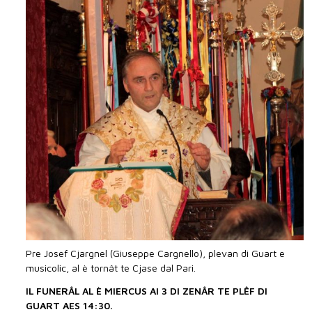
Pre Josef Cjargnel (Giuseppe Cargnello), plevan di Guart e
musicolic, al è tornât te Cjase dal Pari.
IL FUNERÂL AL È MIERCUS AI 3 DI ZENÂR TE PLÊF DI
GUART AES 14:30.