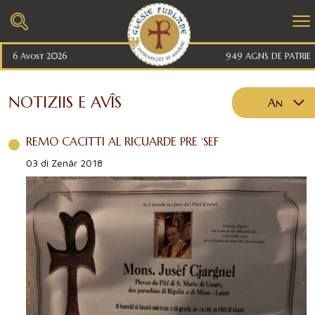
6 Avost 2026
949 AGNS DE PATRIE
NOTIZIIS E AVÎS
An
2026
REMO CACITTI AL RICUARDE PRE ‘SEF
2025
03 di Zenâr 2018
2024
2023
2022
2021
2020
2019