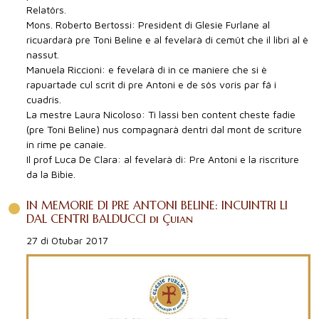
Relatôrs.
Mons. Roberto Bertossi: President di Glesie Furlane al
ricuardarà pre Toni Beline e al fevelarà di cemût che il libri al è
nassut.
Manuela Riccioni: e fevelarà di in ce maniere che si è
rapuartade cul scrit di pre Antoni e de sôs voris par fâ i
cuadris.
La mestre Laura Nicoloso: Ti lassi ben content cheste fadie
(pre Toni Beline) nus compagnarà dentri dal mont de scriture
in rime pe canaie.
Il prof Luca De Clara: al fevelarà di: Pre Antoni e la riscriture
da la Bibie.
IN MEMORIE DI PRE ANTONI BELINE: INCUINTRI LI
DAL CENTRI BALDUCCI di Çuian
27 di Otubar 2017