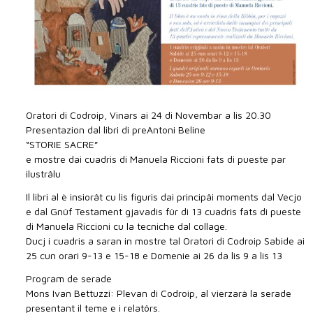
Oratori di Codroip, Vinars ai 24 di Novembar a lis 20.30
Presentazion dal libri di preAntoni Beline
“STORIE SACRE”
e mostre dai cuadris di Manuela Riccioni fats di pueste par
ilustrâlu
Il libri al è insiorât cu lis figuris dai principâi moments dal Vecjo
e dal Gnûf Testament gjavadis fûr di 13 cuadris fats di pueste
di Manuela Riccioni cu la tecniche dal collage.
Ducj i cuadris a saran in mostre tal Oratori di Codroip Sabide ai
25 cun orari 9-13 e 15-18 e Domenie ai 26 da lis 9 a lis 13
Program de serade
Mons Ivan Bettuzzi: Plevan di Codroip, al vierzarà la serade
presentant il teme e i relatôrs.