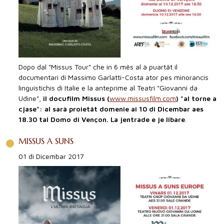
Dopo dal "Missus Tour" che in 6 mês al à puartât il
documentari di Massimo Garlatti-Costa ator pes minorancis
linguistichis di Italie e la anteprime al Teatri "Giovanni da
Udine",
il docufilm Missus (
www.missusfilm.com
) "al torne a
cjase": al sarà proietât domenie ai 10 di Dicembar aes
18.30 tal Domo di Vençon. La jentrade e je libare
.
MISSUS A SUNS
01 di Dicembar 2017