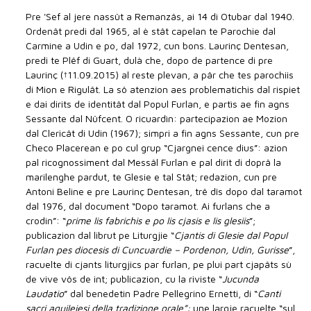
Pre 'Sef al jere nassût a Remanzâs, ai 14 di Otubar dal 1940.
Ordenât predi dal 1965, al è stât capelan te Parochie dal
Carmine a Udin e po, dal 1972, cun bons. Laurinç Dentesan,
predi te Plêf di Guart, dulà che, dopo de partence di pre
Laurinç (†11.09.2015) al reste plevan, a pâr che tes parochiis
di Mion e Rigulât. La sô atenzion aes problematichis dal rispiet
e dai dirits de identitât dal Popul Furlan, e partìs ae fin agns
Sessante dal Nûfcent. O ricuardìn: partecipazion ae Mozion
dal Clericât di Udin (1967); simpri a fin agns Sessante, cun pre
Checo Placerean e po cul grup “Cjargnei cence dius”: azion
pal ricognossiment dal Messâl Furlan e pal dirit di doprâ la
marilenghe pardut, te Glesie e tal Stât; redazion, cun pre
Antoni Beline e pre Laurinç Dentesan, trê dîs dopo dal taramot
dal 1976, dal document “Dopo taramot. Ai furlans che a
crodin”: “
prime lis fabrichis e po lis cjasis e lis glesiis
”;
publicazion dal librut pe Liturgjie “
Cjantis di Glesie dal Popul
Furlan pes diocesis di Cuncuardie – Pordenon, Udin, Gurisse
”,
racuelte di cjants liturgjics par furlan, pe plui part cjapâts sù
de vive vôs de int; publicazion, cu la riviste “
Jucunda
Laudatio
” dal benedetin Padre Pellegrino Ernetti, di “
Canti
sacri aquileiesi della tradizione orale
”:
une largje racuelte “sul