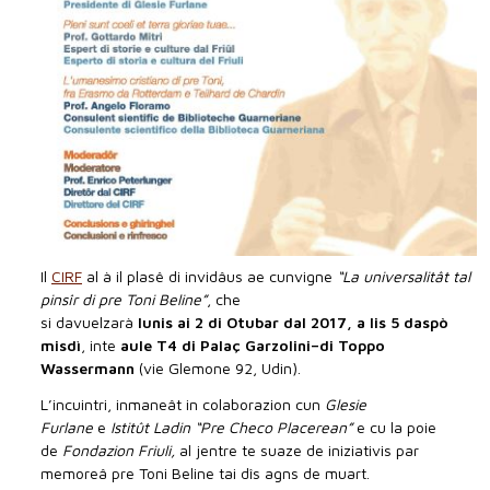
Il
CIRF
al à il plasê di invidâus ae cunvigne
“
La universalitât tal
pinsîr di pre Toni Beline
”
, che
si davuelzarà
lunis
ai
2
di
Otubar
dal 2017,
a lis 5 daspò
misdì
, inte
aule T4 di Palaç Garzolini–di Toppo
Wassermann
(vie Glemone 92, Udin).
L’incuintri, inmaneât in colaborazion cun
Glesie
Furlane
e
Istitût Ladin “Pre Checo Placerean”
e cu la poie
de
Fondazion Friuli
,
al jentre te suaze de iniziativis par
memoreâ pre Toni Beline tai dîs agns de muart.