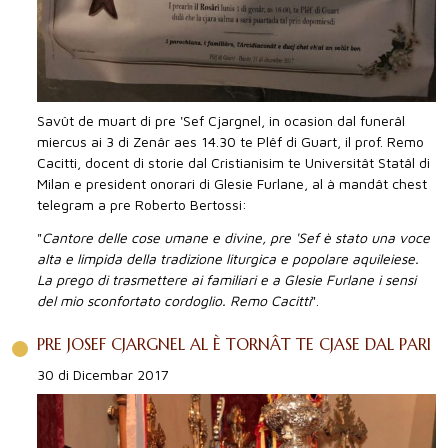
2018
2017
Antecedentis
Savût de muart di pre 'Sef Cjargnel, in ocasion dal funerâl
miercus ai 3 di Zenâr aes 14.30 te Plêf di Guart, il prof. Remo
Cacitti, docent di storie dal Cristianisim te Universitât Statâl di
Milan e president onorari di Glesie Furlane, al à mandât chest
telegram a pre Roberto Bertossi:
"
Cantore delle cose umane e divine, pre 'Sef è stato una voce
alta e limpida della tradizione liturgica e popolare aquileiese.
La prego di trasmettere ai familiari e a Glesie Furlane i sensi
del mio sconfortato cordoglio. Remo Cacitti
".
PRE JOSEF CJARGNEL AL È TORNÂT TE CJASE DAL PARI
30 di Dicembar 2017