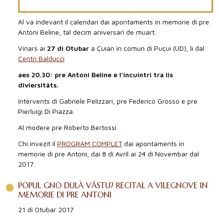
Al va indevant il calendari dai apontaments in memorie di pre
Antoni Beline, tal decim aniversari de muart.
Vinars ai
27 di Otubar
a Çuian in comun di Puçui (UD), li dal
Centri Balducci
aes 20.30: pre Antoni Beline e l’incuintri tra lis
diviersitâts.
Intervents di Gabriele Pelizzari, pre Federico Grosso e pre
Pierluigi Di Piazza.
Al modere pre Roberto Bertossi.
Chi invezit il
PROGRAM COMPLET
dai apontaments in
memorie di pre Antoni, dai 8 di Avrîl ai 24 di Novembar dal
2017.
POPUL GNO DULÀ VÂSTU? RECITAL A VILEGNOVE IN
MEMORIE DI PRE ANTONI
21 di Otubar 2017