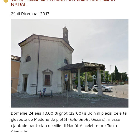
NADÂL
24 di Dicembar 2017
Domenie 24 aes 10.00 di gnot (22:00) a Udin in plaçâl Cele te
gleseute de Madone de pietât (
foto de Arcidiocesi
), messe
cjantade par furlan de vilie di Nadâl. Al celebre pre Tonin
Cjapielâr.