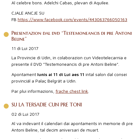
Al celebre bons. Adelchi Cabas, plevan di Aquilee.
CJALE ANCJE SU
FB
https://www.facebook.com/events/443063766050163
Presentazion dal dvd “Testemoneancis di pre Antoni
Beline”
11 di Lui 2017
La Provincie di Udin, in colaborazion cun Videotelecarnia e
presente il DVD "Testemoneancis di pre Antoni Beline".
Apontament
lunis ai 11 di Lui aes 11
intal salon dal consei
provinciâl a Palaç Belgrât a Udin.
Par plui informazions,
frache chest link
.
SU LA TERSADIE CUN PRE TONI
02 di Lui 2017
Al va indevant il calendari dai apontaments in memorie di pre
Antoni Beline, tal decim aniversari de muart.