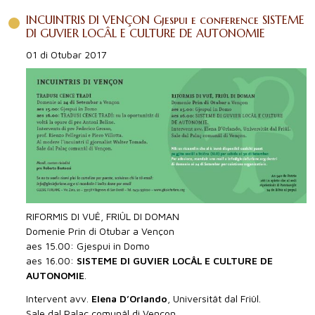
INCUINTRIS DI VENÇON Gjespui e conference SISTEME
DI GUVIER LOCÂL E CULTURE DE AUTONOMIE
01 di Otubar 2017
RIFORMIS DI VUÊ, FRIÛL DI DOMAN
Domenie Prin di Otubar a Vençon
aes 15.00: Gjespui in Domo
aes 16.00:
SISTEME DI GUVIER LOCÂL E CULTURE DE
AUTONOMIE
.
Intervent avv.
Elena D’Orlando
, Universitât dal Friûl.
Sale dal Palaç comunâl di Vençon.