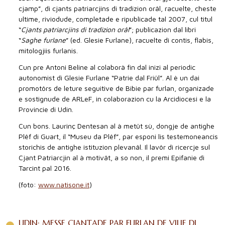
cjamp”, di cjants patriarcjins di tradizion orâl, racuelte, cheste
ultime, riviodude, completade e ripublicade tal 2007, cul titul
“
Cjants patriarcjins di tradizion orâl
”; publicazion dal libri
“
Saghe furlane
” (ed. Glesie Furlane), racuelte di contis, flabis,
mitologjiis furlanis.
Cun pre Antoni Beline al colaborà fin dal inizi al periodic
autonomist di Glesie Furlane “Patrie dal Friûl”. Al è un dai
promotôrs de leture seguitive de Bibie par furlan, organizade
e sostignude de ARLeF, in colaborazion cu la Arcidiocesi e la
Provincie di Udin.
Cun bons. Laurinç Dentesan al à metût sù, dongje de antighe
Plêf di Guart, il “Museu da Plêf”, par esponi lis testemoneancis
storichis de antighe istituzion plevanâl. Il lavôr di ricercje sul
Cjant Patriarcjin al à motivât, a so non, il premi Epifanie di
Tarcint pal 2016.
(foto:
www.natisone.it
)
UDIN: MESSE CJANTADE PAR FURLAN DE VILIE DI