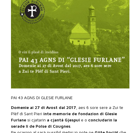
PAI 43 AGNS DI GLESIE FURLANE
Domenie ai 27 di Avost dal 2017
, aes 6 sore sere a Zui te
Plêf di Sant Pieri
inte memorie de fondazion di Glesie
Furlane
si cjatarìn
a cjantâ Gjespui
e o
concludarìn la
serade li de Polse di Cougnes
.
Pe ocasion al sarà pussibil metisi in note pe
Gjite Sociâl
che