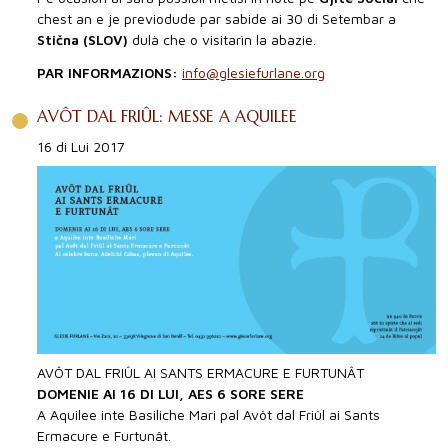
chest an e je previodude par sabide ai 30 di Setembar a
Stična (SLOV)
dulà che o visitarìn la abazie.
PAR INFORMAZIONS:
info@glesiefurlane.org
AVÔT DAL FRIÛL: MESSE A AQUILEE
16 di Lui 2017
AVÔT DAL FRIÛL AI SANTS ERMACURE E FURTUNÂT
DOMENIE AI 16 DI LUI, AES 6 SORE SERE
A Aquilee inte Basiliche Mari pal Avôt dal Friûl ai Sants
Ermacure e Furtunât.