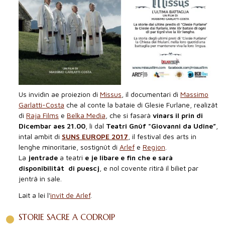
Us invidìn ae proiezion di
Missus
, il documentari di
Massimo
Garlatti-Costa
che al conte la bataie di Glesie Furlane, realizât
di
Raja Films
e
Belka Media
, che si fasarà
vinars il prin di
Dicembar aes 21.00
, li dal
Teatri Gnûf "Giovanni da Udine”
,
intal ambit di
SUNS EUROPE 2017
, il festival des arts in
lenghe minoritarie, sostignût di
Arlef
e
Regjon
.
La
jentrade
a teatri
e je libare e fin che e sarà
disponibilitât di puescj
, e nol covente ritirâ il biliet par
jentrâ in sale.
Lait a lei l'
invît de Arlef
.
STORIE SACRE A CODROIP