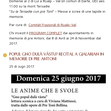
Domenie ai 2 di Lui a Rualp – Val (in comun di Darte, UD) aes
11.00 su la mont Tersadie.
“
Su la Tersadie cun pre Toni
” – Messe e scree di une lapide in
memorie.
Par cure di:
Comitât Frazionâl di Rualp-Val
.
Chi invezit il
PROGRAM COMPLET
dai apontaments in
memorie di pre Antoni, dai 8 di Avrîl ai 24 di Novembar dal
2017.
POPUL GNO DULÀ VÂSTU? RECITAL A GJALARIAN IN
MEMORIE DI PRE ANTONI
25 di Jugn 2017