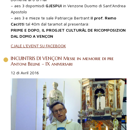
– aes 3 dopomisdì
GJESPUI
in Venzone Duomo di Sant'Andrea
Apostolo
– aes 3 e mieze te sale Patriarcje Bertrant
il prof. Remo
Cacitti
tal 40m dal taramot al presentarà:
PRIME E DOPO, IL PROGJET CULTURÂL DE RICOMPOSIZION
DAL DOMO A VENÇON
CJALE L'EVENT SU FACEBOOK
INCUINTRIS DI VENÇON Messe in memorie di pre
Antoni Beline – IX aniversari
12 di Avrîl 2016