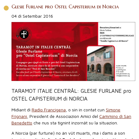
Glesie Furlane pro Ostel Capisterium di Norcia
04 di Setembar 2016
TARAMOT ITALIE CENTRÂL: GLESIE FURLANE pro
OSTEL CAPISTERIUM di NORCIA
Midiant di
Radio Francigena
, o sin in contat cun
Simone
Frignani
, President de Associazion Amici del
Cammino di San
Benedetto
che nus sta tignint inzornât su la situazion.
A Norcia (par furtune) no àn vût muarts, ma i dams a son