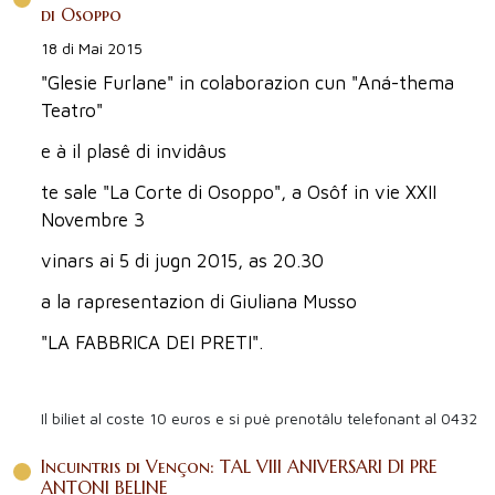
di Osoppo
18 di Mai 2015
"Glesie Furlane" in colaborazion cun "Aná-thema
Teatro"
e à il plasê di invidâus
te sale "La Corte di Osoppo", a Osôf in vie XXII
Novembre 3
vinars ai 5 di jugn 2015, as 20.30
a la rapresentazion di Giuliana Musso
"LA FABBRICA DEI PRETI".
Il biliet al coste 10 euros e si puè prenotâlu telefonant al 0432 
Incuintris di Vençon: TAL VIII ANIVERSARI DI PRE
ANTONI BELINE