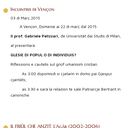
Incuintris di Vençon
03 di Març 2015
A Vençon, Domenie ai 22 di març dal 2015
Il prof. Gabriele Pelizzari,
de Universitât dai Studis di Milan,
al presentarà:
GLESIE DI POPUL O DI INDIVIDUIS?
Riflessions e cautelis sul gnûf umanisim cristian.
As 3.00 dopomisdì si cjatarìn in domo pai Gjespui
cjantâts;
as 3.30 e sarà la relazion te sale Patriarcje Bertrant in
canoniche.
IL FRIÛL CHE ANZIT. L’Agâr (2002-2006)