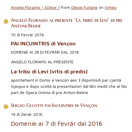
Angelo Floramo | Sclese 1
from
Glesie Furlane
on
Vimeo
.
Angelo Floramo al presente “La tribù di Levi” di pre
Antoni Beline
10 di Fevrâr 2016
PAI INCUINTRIS di Vençon
DOMENIE AI 28 DI FEVRÂR DAL 2016
ANGELO FLORAMO AL PRESENTE
La tribù di Levi (vitis di predis)
apontament in Domo a Vençon aes 3 dopomisdì par cjantâ
Gjespui e dopo scoltâ la presentazion dal libri inedit che al fâs
part de Opera Omnia di pre Antoni Beline
Sergio Cecotti pai Incuintris di Vençon
19 di Zenâr 2016
Domenie ai 7 di Fevrâr dal 2016