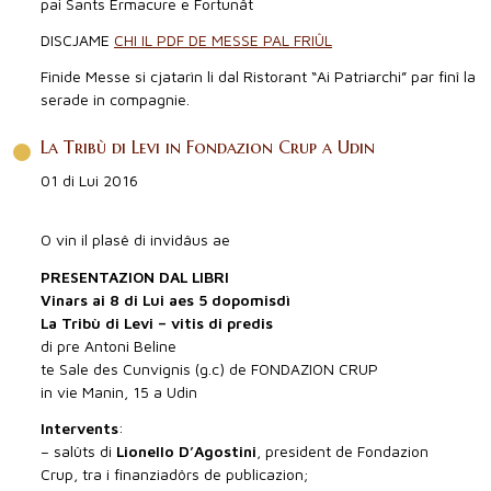
pai Sants Ermacure e Fortunât
DISCJAME
CHI IL PDF DE MESSE PAL FRIÛL
Finide Messe si cjatarìn li dal Ristorant “Ai Patriarchi” par finî la
serade in compagnie.
La Tribù di Levi in Fondazion Crup a Udin
01 di Lui 2016
O vin il plasê di invidâus ae
PRESENTAZION DAL LIBRI
Vinars ai 8 di Lui aes 5 dopomisdì
La Tribù di Levi – vitis di predis
di pre Antoni Beline
te Sale des Cunvignis (g.c) de FONDAZION CRUP
in vie Manin, 15 a Udin
Intervents
:
– salûts di
Lionello D’Agostini
, president de Fondazion
Crup, tra i finanziadôrs de publicazion;