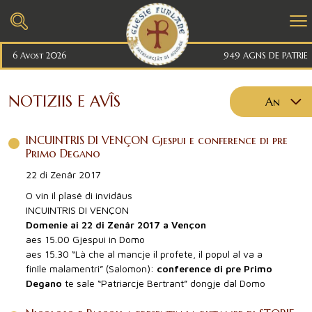
6 Avost 2026
949 AGNS DE PATRIE
NOTIZIIS E AVÎS
An
2026
INCUINTRIS DI VENÇON Gjespui e conference di pre
2025
Primo Degano
2024
22 di Zenâr 2017
2023
O vin il plasê di invidâus
INCUINTRIS DI VENÇON
2022
Domenie ai 22 di Zenâr 2017 a Vençon
aes 15.00 Gjespui in Domo
2021
aes 15.30 “Là che al mancje il profete, il popul al va a
2020
finîle malamentri” (Salomon):
conference di pre Primo
Degano
te sale “Patriarcje Bertrant” dongje dal Domo
2019