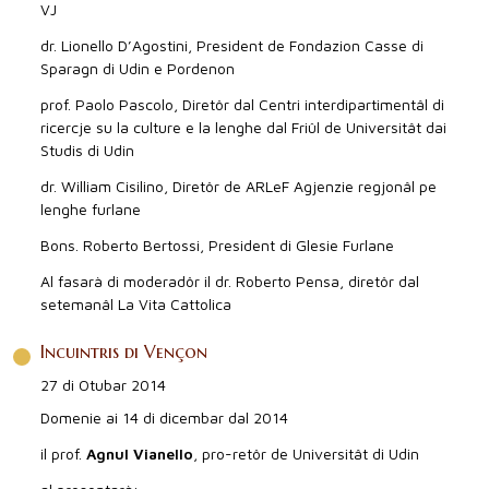
VJ
dr. Lionello D’Agostini, President de Fondazion Casse di
Sparagn di Udin e Pordenon
prof. Paolo Pascolo, Diretôr dal Centri interdipartimentâl di
ricercje su la culture e la lenghe dal Friûl de Universitât dai
Studis di Udin
dr. William Cisilino, Diretôr de ARLeF Agjenzie regjonâl pe
lenghe furlane
Bons. Roberto Bertossi, President di Glesie Furlane
Al fasarà di moderadôr il dr. Roberto Pensa, diretôr dal
setemanâl La Vita Cattolica
Incuintris di Vençon
27 di Otubar 2014
Domenie ai 14 di dicembar dal 2014
il prof.
Agnul Vianello
, pro-retôr de Universitât di Udin