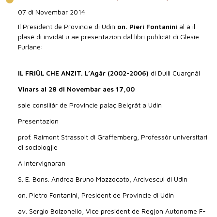
07 di Novembar 2014
Il President de Provincie di Udin
on. Pieri Fontanini
al à il
plasê di invidâLu ae presentazion dal libri publicât di Glesie
Furlane:
IL FRIÛL CHE ANZIT. L’Agâr (2002-2006)
di Duili Cuargnâl
Vinars ai 28 di Novembar aes 17,00
sale consiliâr de Provincie palaç Belgrât a Udin
Presentazion
prof. Raimont Strassolt di Graffemberg, Professôr universitari
di sociologjie
A intervignaran
S. E. Bons. Andrea Bruno Mazzocato, Arcivescul di Udin
on. Pietro Fontanini, President de Provincie di Udin
av. Sergio Bolzonello, Vice president de Regjon Autonome F-