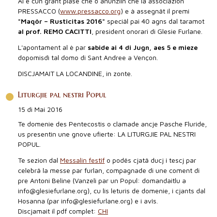
Al è cun grant plasê che o anunziìn che la associazion
PRESSACCO (
www.pressacco.org
) e à assegnât il premi
"Maqôr – Rusticitas 2016"
speciâl pai 40 agns dal taramot
al prof. REMO CACITTI
, president onorari di Glesie Furlane.
L'apontament al è par
sabide ai 4 di Jugn, aes 5 e mieze
dopomisdì tal domo di Sant Andree a Vençon.
DISCJAMAIT LA LOCANDINE, in zonte.
Liturgjie pal nestri Popul
15 di Mai 2016
Te domenie des Pentecostis o clamade ancje Pasche Fluride,
us presentìn une gnove ufierte: LA LITURGJIE PAL NESTRI
POPUL.
Te sezion dal
Messalin festîf
o podês cjatâ ducj i tescj par
celebrâ la messe par furlan, compagnade di une coment di
pre Antoni Beline (Vanzeli par un Popul: domandaitlu a
info@glesiefurlane.org), cu lis leturis de domenie, i cjants dal
Hosanna (par info@glesiefurlane.org) e i avîs.
Discjamait il pdf complet:
CHI