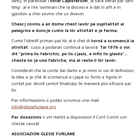
tancj. in particolâr l'
ostel Capisterium
, al sarà sierât par tant
timp: al è l'ex 'seminari che la diocesi e à dât in afit e in
gjestion a chei zovins che us disevin.
Chescj zovins a àn dome chest lavôr pe ospitalitât ai
pelegrins e duncje cumò la lôr ativitât e je ferme.
Cumò l'obietîf primari par lôr al è chel di
tornâ a scomençâ la
ativitât
: cussì a podaran continuâ a lavorâ.
Tal 1976 o vin
dit "prima lis fabrichis, po lis cjasis, e infin lis glesiis"…
cheste no je une fabriche, ma al reste il lôr lavôr.
Considerât che la conte dai dams e je inmò in vie di definizion,
la idee e je chê di scomençâ a cjapâ sù fonts e tignîsi in
contat par decidi cemût finalizâju te maniere plui eficace par
lôr.
Par informazions o podês scrivinus une mail:
info@glesiefurlane.org
.
Par donazions
o vin metût a disposizion il Cont Corint cun
cheste causâl:
ASSOCIAZION GLESIE FURLANE