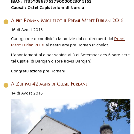
IBAN: IT35Y0863763790000023015162
Causâl: Ostel Capisterium di Norcia
A pre Roman Michelot il Premi Merit Furlan 2016
16 di Avost 2016
Cun gjonde o condividìn la notizie dal conferiment dal
Premi
Merit Furlan 2016
al nestri amì pre Roman Michelot.
L'apontament al è par sabide ai 3 di Setembar aes 6 sore sere
tal Cjistiel di Darcjan disore (Rivis Darcjan)
Congratulazions pre Roman!
A Zui pai 42 agns di Glesie Furlane
14 di Avost 2016