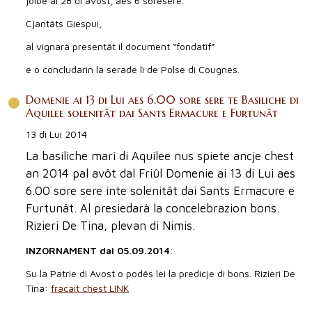
joibe ai 28 di avost, aes 6 soresere.
Cjantâts Giespui,
al vignarà presentât il document “fondatîf”
e o concludarìn la serade lì de Polse di Cougnes.
Domenie ai 13 di Lui aes 6.00 sore sere te Basiliche di
Aquilee solenitât dai Sants Ermacure e Furtunât
13 di Lui 2014
La basiliche mari di Aquilee nus spiete ancje chest
an 2014 pal avôt dal Friûl Domenie ai 13 di Lui aes
6.00 sore sere inte solenitât dai Sants Ermacure e
Furtunât. Al presiedarà la concelebrazion bons.
Rizieri De Tina, plevan di Nimis.
INZORNAMENT dai 05.09.2014
:
Su la Patrie di Avost o podês lei la predicje di bons. Rizieri De
Tina:
fracait chest LINK