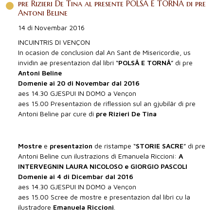
pre Rizieri De Tina al presente POLSÂ E TORNÂ di pre
Antoni Beline
14 di Novembar 2016
INCUINTRIS DI VENÇON
In ocasion de conclusion dal An Sant de Misericordie, us
invidìn ae presentazion dal libri “
POLSÂ E TORNÂ
” di pre
Antoni Beline
Domenie ai 20 di Novembar dal 2016
aes 14.30 GJESPUI IN DOMO a Vençon
aes 15.00 Presentazion de riflession sul an gjubilâr di pre
Antoni Beline par cure di
pre Rizieri De Tina
Mostre
e
presentazion
de ristampe “
STORIE SACRE
” di pre
Antoni Beline cun ilustrazions di Emanuela Riccioni:
A
INTERVEGNIN LAURA NICOLOSO e GIORGIO PASCOLI
Domenie ai 4 di Dicembar dal 2016
aes 14.30 GJESPUI IN DOMO a Vençon
aes 15.00 Scree de mostre e presentazion dal libri cu la
ilustradore
Emanuela Riccioni
.