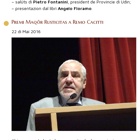
– salûts di
Pietro Fontanini
, president de Provincie di Udin;
– presentazion dal libri
Angelo Floramo
.
Premi Maqôr Rusticitas a Remo Cacitti
22 di Mai 2016