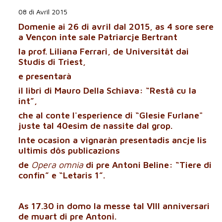
08 di Avrîl 2015
Domenie ai 26 di avrîl dal 2015, as 4 sore sere
a Vençon inte sale Patriarcje Bertrant
la prof. Liliana Ferrari
, de Universitât dai
Studis di Triest,
e presentarà
il libri di Mauro Della Schiava:
“Restâ cu la
int”
,
che al conte l'esperience di “Glesie Furlane"
juste tal 40esim de nassite dal grop.
Inte ocasion a vignaràn presentadis ancje lis
ultimis dôs publicazions
de
Opera omnia
di pre Antoni Beline:
“Tiere di
confin” e “Letaris 1”
.
As 17.30 in domo la
messe tal VIII anniversari
de muart di pre Antoni.