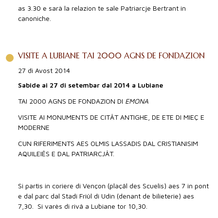
as 3.30 e sarà la relazion te sale Patriarcje Bertrant in
canoniche.
VISITE A LUBIANE TAI 2000 AGNS DE FONDAZION
27 di Avost 2014
Sabide ai 27 di setembar dal 2014 a Lubiane
TAI 2000 AGNS DE FONDAZION DI
EMONA
VISITE AI MONUMENTS DE CITÂT ANTIGHE, DE ETE DI MIEÇ E
MODERNE
CUN RIFERIMENTS AES OLMIS LASSADIS DAL CRISTIANISIM
AQUILEIÊS E DAL PATRIARCJÂT.
Si partìs in coriere di Vençon (plaçâl des Scuelis) aes 7 in pont
e dal parc dal Stadi Friûl di Udin (denant de bilieterie) aes
7,30. Si varès di rivâ a Lubiane tor 10,30.