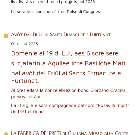
lis ativitâts di chest an e i progjets pal 2016.
La serade si concludarà lì de Polse di Cougnes.
Avôt dal Friûl ai Sants Ermacure e Furtunât
01 di Lui 2015
Domenie ai 19 di Lui, aes 6 sore sere
si cjatarìn a Aquilee inte Basiliche Mari
pal avôt dal Friûl ai Sants Ermacure e
Furtunât.
Al presiedarà la concelebrazion bons. Giordano Cracina,
prevost di Zui.
La liturgjie e sarà compagnade dal coro "Rosas di mont"
de Plêf di Guart.
LA FABBRICA DEI PRETI di Giuliana Musso alla Corte