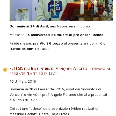
Domenie ai 24 di Avrîl
, aes 6 sore sere in domo:
Messe tal
IX anniversari de muart di pre Antoni Beline
.
Finide messe, pre
Vigij Gloazzo
al presentarà il vol. n. 6 di
“
Cirint lis olmis di Diu
”.
SCLESIS dai Incuintris di Vençon: Angelo Floramo al
presente “La tribù di Levi”
10 di Març 2016
Domenie ai 28 di Fevrâr dal 2016, ospit dai "Incuintris di
Vençon" o vin vût il prof. Angelo Floramo che al à presentât
"La Tribù di Levi".
Chi sot une "sclese" de presentazion (video realizât di
Massimo Garlatti-Costa, Raja Films)