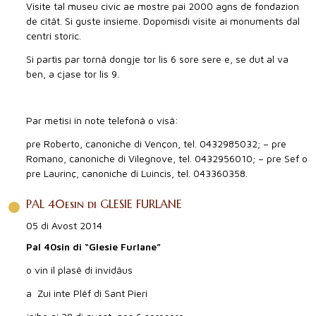
Visite tal museu civic ae mostre pai 2000 agns de fondazion
de citât. Si guste insieme. Dopomisdì visite ai monuments dal
centri storic.
Si partìs par tornâ dongje tor lis 6 sore sere e, se dut al va
ben, a cjase tor lis 9.
Par metisi in note telefonâ o visâ:
pre Roberto, canoniche di Vençon, tel. 0432985032; – pre
Romano, canoniche di Vilegnove, tel. 0432956010; – pre Sef o
pre Laurinç, canoniche di Luincis, tel. 043360358.
PAL 40esin di GLESIE FURLANE
05 di Avost 2014
Pal 40sin di “Glesie Furlane”
o vin il plasê di invidâus
a Zui inte Plêf di Sant Pieri