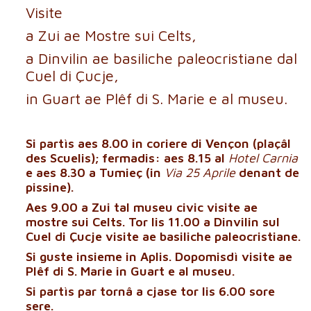
Visite
a Zui ae Mostre sui Celts,
a Dinvilin ae basiliche paleocristiane dal
Cuel di Çucje,
in Guart ae Plêf di S. Marie e al museu.
Si partìs aes 8.00 in coriere di Vençon (plaçâl
des Scuelis); fermadis: aes 8.15 al
Hotel Carnia
e aes 8.30 a Tumieç (in
Via 25 Aprile
denant de
pissine).
Aes 9.00 a Zui tal museu civic visite ae
mostre sui Celts. Tor lis 11.00 a Dinvilin sul
Cuel di Çucje visite ae basiliche paleocristiane.
Si guste insieme in Aplis. Dopomisdì visite ae
Plêf di S. Marie in Guart e al museu.
Si partìs par tornâ a cjase tor lis 6.00 sore
sere.