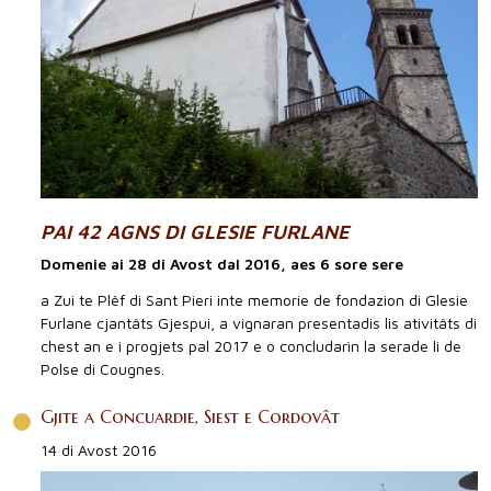
PAI 42 AGNS DI GLESIE FURLANE
Domenie ai 28 di Avost dal 2016, aes 6 sore sere
a Zui te Plêf di Sant Pieri inte memorie de fondazion di Glesie
Furlane cjantâts Gjespui, a vignaran presentadis lis ativitâts di
chest an e i progjets pal 2017 e o concludarìn la serade li de
Polse di Cougnes.
Gjite a Concuardie, Siest e Cordovât
14 di Avost 2016