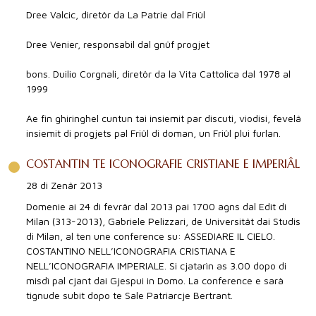
Dree Valcic, diretôr da La Patrie dal Friûl
Dree Venier, responsabil dal gnûf progjet
bons. Duilio Corgnali, diretôr da la Vita Cattolica dal 1978 al
1999
Ae fin ghiringhel cuntun tai insiemit par discuti, viodisi, fevelâ
insiemit di progjets pal Friûl di doman, un Friûl plui furlan.
COSTANTIN TE ICONOGRAFIE CRISTIANE E IMPERIÂL
28 di Zenâr 2013
Domenie ai 24 di fevrâr dal 2013 pai 1700 agns dal Edit di
Milan (313-2013), Gabriele Pelizzari, de Universitât dai Studis
di Milan, al ten une conference su: ASSEDIARE IL CIELO.
COSTANTINO NELL’ICONOGRAFIA CRISTIANA E
NELL’ICONOGRAFIA IMPERIALE. Si cjatarìn as 3.00 dopo di
misdì pal cjant dai Gjespui in Domo. La conference e sarà
tignude subit dopo te Sale Patriarcje Bertrant.