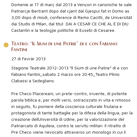
Domenie ai 17 di març dal 2013 a Vençon in canoniche te sale
Patriarcje Bertrant dopo dal cjant dal Gjespui fat in Domo as
3,00 dopo di misdì, conference di Remo Cacitti, de Universitât
dai Studis di Milan, dal titul: DAI A CESAR CE CHE AL È DI DIU
Castantin e la teologjie politiche di Eusebi di Cesaree.
Teatro: “Il Sium di une Patrie” di e con Fabiano
Fantini
27 di Fevrâr 2013
Stagione Teatrale 2012-2013 “Il Sium di une Patrie” di e con
Fabiano Fantini_sabato 2 marzo ore 20.45_Teatro Plinio
Clabassi a Sedegliano.
Pre Checo Placereani, un prete-contro, irruente, di potente
parola biblica e, per molti versi, ostracizzato in vita e rimosso
in seguito, fu pioniere della coscienza culturale friulana e
protagonista di tante battaglie per la difesa della lingua, per la
creazione dellUniversità di Udine, per la valorizzazione del
Patriarcato di Aquileia, contro le servitù militari. Il ritratto di
Pre Checo viene rievocato attraverso un monologo in cui il