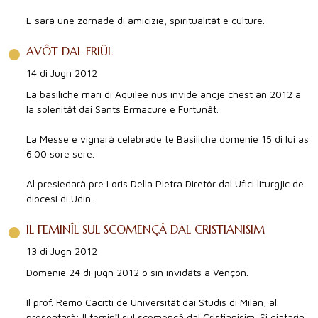
E sarà une zornade di amicizie, spiritualitât e culture.
AVÔT DAL FRIÛL
14 di Jugn 2012
La basiliche mari di Aquilee nus invide ancje chest an 2012 a
la solenitât dai Sants Ermacure e Furtunât.
La Messe e vignarà celebrade te Basiliche domenie 15 di lui as
6.00 sore sere.
Al presiedarà pre Loris Della Pietra Diretôr dal Ufici liturgjic de
diocesi di Udin.
IL FEMINÎL SUL SCOMENÇÂ DAL CRISTIANISIM
13 di Jugn 2012
Domenie 24 di jugn 2012 o sin invidâts a Vençon.
Il prof. Remo Cacitti de Universitât dai Studis di Milan, al
presentarà: Il feminîl sul scomençâ dal Cristianisim. Si cjatarìn