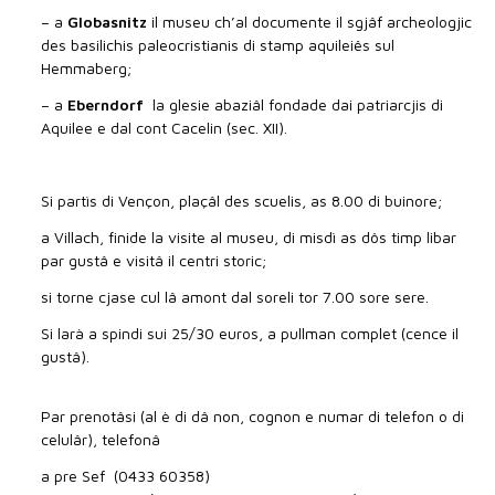
– a
Globasnitz
il museu ch’al documente il sgjâf archeologjic
des basilichis paleocristianis di stamp aquileiês sul
Hemmaberg;
– a
Eberndorf
la glesie abaziâl fondade dai patriarcjis di
Aquilee e dal cont Cacelin (sec. XII).
Si partìs di Vençon, plaçâl des scuelis, as 8.00 di buinore;
a Villach, finide la visite al museu, di misdì as dôs timp libar
par gustâ e visitâ il centri storic;
si torne cjase cul lâ amont dal soreli tor 7.00 sore sere.
Si larà a spindi sui 25/30 euros, a pullman complet (cence il
gustâ).
Par prenotâsi (al è di dâ non, cognon e numar di telefon o di
celulâr), telefonâ
a pre Sef (0433 60358)