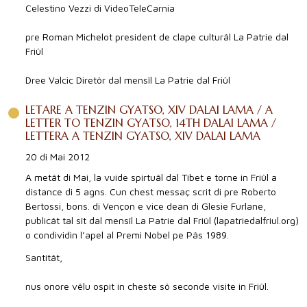
Celestino Vezzi di VideoTeleCarnia
pre Roman Michelot president de clape culturâl La Patrie dal
Friûl
Dree Valcic Diretôr dal mensîl La Patrie dal Friûl
LETARE A TENZIN GYATSO, XIV DALAI LAMA / A
LETTER TO TENZIN GYATSO, 14TH DALAI LAMA /
LETTERA A TENZIN GYATSO, XIV DALAI LAMA
20 di Mai 2012
A metât di Mai, la vuide spirtuâl dal Tibet e torne in Friûl a
distance di 5 agns. Cun chest messaç scrit di pre Roberto
Bertossi, bons. di Vençon e vice dean di Glesie Furlane,
publicât tal sît dal mensîl La Patrie dal Friûl (lapatriedalfriul.org)
o condividìn l’apel al Premi Nobel pe Pâs 1989.
Santitât,
nus onore vêlu ospit in cheste sô seconde visite in Friûl.