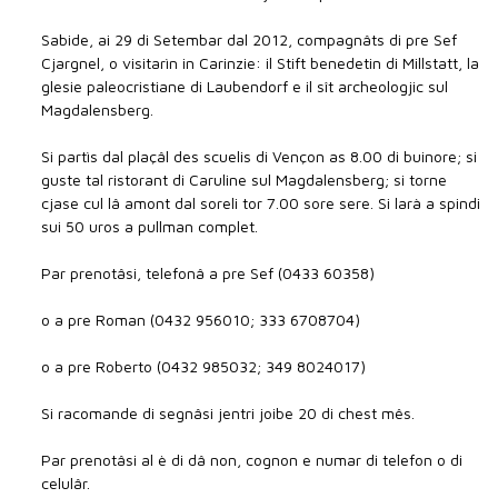
Sabide, ai 29 di Setembar dal 2012, compagnâts di pre Sef
Cjargnel, o visitarìn in Carinzie: il Stift benedetin di Millstatt, la
glesie paleocristiane di Laubendorf e il sît archeologjic sul
Magdalensberg.
Si partìs dal plaçâl des scuelis di Vençon as 8.00 di buinore; si
guste tal ristorant di Caruline sul Magdalensberg; si torne
cjase cul lâ amont dal soreli tor 7.00 sore sere. Si larà a spindi
sui 50 uros a pullman complet.
Par prenotâsi, telefonâ a pre Sef (0433 60358)
o a pre Roman (0432 956010; 333 6708704)
o a pre Roberto (0432 985032; 349 8024017)
Si racomande di segnâsi jentri joibe 20 di chest mês.
Par prenotâsi al è di dâ non, cognon e numar di telefon o di
celulâr.