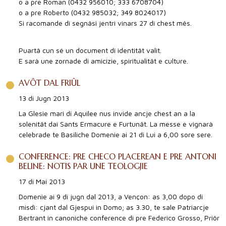
o a pre Roman (0432 956010; 333 6708704)
o a pre Roberto (0432 985032; 349 8024017)
Si racomande di segnâsi jentri vinars 27 di chest mês.
Puartâ cun sé un document di identitât valit.
E sarà une zornade di amicizie, spiritualitât e culture.
AVÔT DAL FRIÛL
13 di Jugn 2013
La Glesie mari di Aquilee nus invide ancje chest an a la
solenitât dai Sants Ermacure e Furtunât. La messe e vignarà
celebrade te Basiliche Domenie ai 21 di Lui a 6,00 sore sere.
CONFERENCE: PRE CHECO PLACEREAN E PRE ANTONI
BELINE: NOTIS PAR UNE TEOLOGJIE
17 di Mai 2013
Domenie ai 9 di jugn dal 2013, a Vençon: as 3,00 dopo di
misdì: cjant dal Gjespui in Domo; as 3.30, te sale Patriarcje
Bertrant in canoniche conference di pre Federico Grosso, Priôr