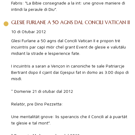
Fabris: “La Bibie consegnade a la int: une gnove maniere di
intindi la peraule di Diu”.
GLESIE FURLANE A 50 AGNS DAL CONCILI VATICAN II
10 di Otubar 2012
Glesi Furlane a 50 agns dal Concili Vatican II e propon trê
incuintris par capî miôr chel grant Event de glesie e valutâlu
midiant la strade e lesperience fate.
I incuintris a saran a Vençon in canoniche te sale Patriarcje
Bertrant dopo il cjant dai Gjespui fat in domo as 3.00 dopo di
misdì.
* Domenie 21 di otubar dal 2012
Relatôr, pre Dino Pezzetta:
Une mentalitât gnove: lis sperancis che il Concili al à puartât
te glesie e tal mont”.