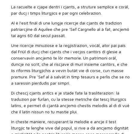
La racuelte e cjape dentri i cjants, a struture semplice e corâl,
par ducj i timps liturgjics e par ogni celebrazion.
Al è l'esit finâl di une lungje ricercje dai cjants de tradizion
patriarcjine di Aquilee che pre ‘Sef Cargnello al à fat, ancjemô
tai agns 60 dal secul passât.
Une ricercje minuziose e la regjistrazion, vocâl, ator pai paîs
dal Friûl di ducj chei cjants che i vecjos cantôrs di glesie a
conservavin ancjemò te lôr memorie. Un patrimoni orâl,
duncje no scrit, che al riscjave di murî insieme cantôrs, e che
Iis riformis liturgjichis a vevin butât vie di corse, cun masse
premure. Pre ‘Sef al à salvât in timp tesaurs e perlis che se no
a saressin pierdudis par simpri.
Di chescj cjants antîcs e je stade fate la trasliterazion: la
traduzion par furlan, cu la stesse metriche dai tescj liturgjics
latins, e permet di cjantâ ancjemò chestis melodiis al dì di vuê
che il latin nissun no tu mastie plui.
In cheste maniere, recuperant la melodie e ancje il test
liturgjic te lenghe vive dal popul, si rive a dâ ancjemò dignitât