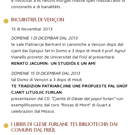
e misticitât a lis nestris liturgjiis masse spes massacradis di
conzonetis e di banalitâts.
INCUINTRIS DI VENÇON
15 di Novembar 2013
DOMENIE 1 DI DICEMBAR DAL 2013
te sale Patriarcje Bertrant in canoniche a Vençon dopo dal
cjant dai Gjespui fat in Domo a 3 dopo di misdì il prof. Agnul
Vianello proretôr de Universitât dal Friûl al presentarà:
RENATO JACUMIN: UN STUDIÔS E UN AMÌ
DOMENIE 15 DI DICEMBAR DAL 2013
tal Domo di Vençon a 3 dopo di misdì
TE TRADIZION PATRIARCJINE UNE PROPUESTE PAL GNÛF
CJANT LITUGJIC FURLAN
presentazion dal CD
“Cjantis di Glesie dal popul furlan”
cun
esemplificazions dal coro “Rosas di Mont” di Guart e
celebrazion dal Missus.
I LIBRIS DI GLESIE FURLANE TES BIBLIOTECHIS DAI
COMUNS DAL FRIÛL