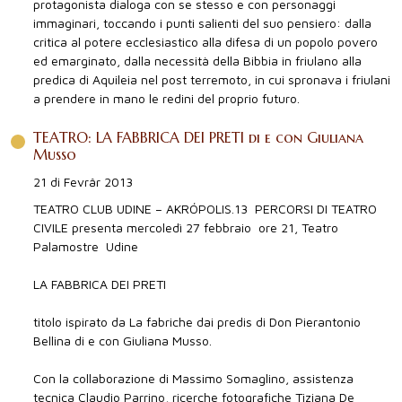
protagonista dialoga con se stesso e con personaggi
immaginari, toccando i punti salienti del suo pensiero: dalla
critica al potere ecclesiastico alla difesa di un popolo povero
ed emarginato, dalla necessità della Bibbia in friulano alla
predica di Aquileia nel post terremoto, in cui spronava i friulani
a prendere in mano le redini del proprio futuro.
TEATRO: LA FABBRICA DEI PRETI di e con Giuliana
Musso
21 di Fevrâr 2013
TEATRO CLUB UDINE – AKRÓPOLIS.13  PERCORSI DI TEATRO
CIVILE presenta mercoledì 27 febbraio  ore 21, Teatro
Palamostre  Udine
LA FABBRICA DEI PRETI
titolo ispirato da La fabriche dai predis di Don Pierantonio
Bellina di e con Giuliana Musso.
Con la collaborazione di Massimo Somaglino, assistenza
tecnica Claudio Parrino, ricerche fotografiche Tiziana De