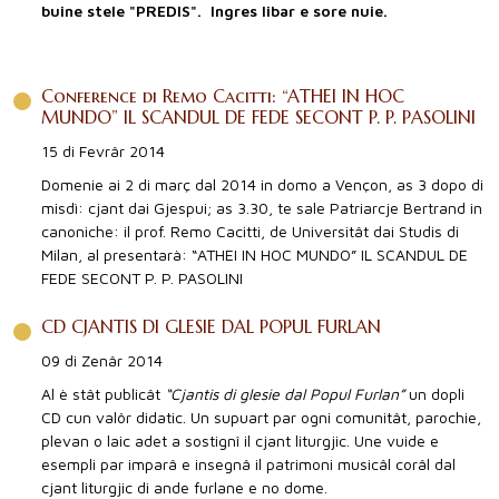
buine stele "PREDIS". Ingres libar e sore nuie.
Conference di Remo Cacitti: “ATHEI IN HOC
MUNDO” IL SCANDUL DE FEDE SECONT P. P. PASOLINI
15 di Fevrâr 2014
Domenie ai 2 di març dal 2014 in domo a Vençon, as 3 dopo di
misdì: cjant dai Gjespui; as 3.30, te sale Patriarcje Bertrand in
canoniche: il prof. Remo Cacitti, de Universitât dai Studis di
Milan, al presentarà: “ATHEI IN HOC MUNDO” IL SCANDUL DE
FEDE SECONT P. P. PASOLINI
CD CJANTIS DI GLESIE DAL POPUL FURLAN
09 di Zenâr 2014
Al è stât publicât
“Cjantis di glesie dal Popul Furlan”
un dopli
CD cun valôr didatic. Un supuart par ogni comunitât, parochie,
plevan o laic adet a sostignî il cjant liturgjic. Une vuide e
esempli par imparâ e insegnâ il patrimoni musicâl corâl dal
cjant liturgjic di ande furlane e no dome.