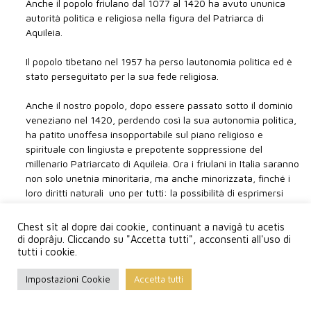
Anche il popolo friulano dal 1077 al 1420 ha avuto ununica
autorità politica e religiosa nella figura del Patriarca di
Aquileia.
Il popolo tibetano nel 1957 ha perso lautonomia politica ed è
stato perseguitato per la sua fede religiosa.
Anche il nostro popolo, dopo essere passato sotto il dominio
veneziano nel 1420, perdendo così la sua autonomia politica,
ha patito unoffesa insopportabile sul piano religioso e
spirituale con lingiusta e prepotente soppressione del
millenario Patriarcato di Aquileia. Ora i friulani in Italia saranno
non solo unetnia minoritaria, ma anche minorizzata, finché i
loro diritti naturali  uno per tutti: la possibilità di esprimersi
nella lingua del cuore , riconosciuti solo teoricamente e sulla
carta, non diventeranno pienamente praticabili e non saranno
Chest sît al dopre dai cookie, continuant a navigâ tu acetis
effettivamente attuati sul piano civile come su quello
di doprâju. Cliccando su "Accetta tutti", acconsenti all'uso di
ecclesiastico.
tutti i cookie.
Impostazioni Cookie
Accetta tutti
Queste vicende storiche e questi aspetti che riguardano il
rispetto della dignità umana ci fanno sentire solidali e in
sintonia con la sua gente del Tibet nel reclamare senza