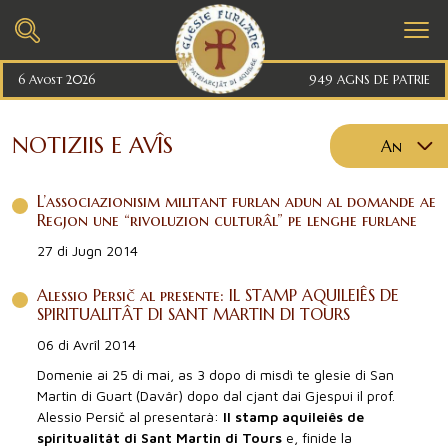
6 Avost 2026
949 AGNS DE PATRIE
NOTIZIIS E AVÎS
An
2026
L’associazionisim militant furlan adun al domande ae
2025
Regjon une “rivoluzion culturâl” pe lenghe furlane
2024
27 di Jugn 2014
2023
Alessio Persič al presente: IL STAMP AQUILEIÊS DE
2022
SPIRITUALITÂT DI SANT MARTIN DI TOURS
06 di Avrîl 2014
2021
Domenie ai 25 di mai, as 3 dopo di misdì te glesie di San
2020
Martin di Guart (Davâr) dopo dal cjant dai Gjespui il prof.
2019
Alessio Persič al presentarà:
Il stamp aquileiês de
spiritualitât di Sant Martin di Tours
e, finide la