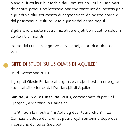
plasê di furnî lis Bibliotechis dai Comuns dal Friûl di une part
de nestre produzion leterarie par che tante int dai nestris paîs
e puedi vê plui struments di cognossince de nestre storie e
dal patrimoni di culture, vite e pinsîr dal nestri popul.
Sigûrs che cheste nestre iniziative e cjati bon acet, o saludìn
cuntun biel mandi.
Patrie dal Friûl – Vilegnove di S. Denêl, ai 30 di otubar dal
2013
GJITE DI STUDI “SU LIS OLMIS DI AQUILEE”
05 di Setembar 2013
Il grop di Glesie Furlane al organize ancje chest an une gjite di
studi tai sîts storics dal Patriarcjât di Aquilee.
Sabide, ai 5 di otubar dal 2013
, compagnâts di pre Sef
Cjargnel, o visitarìn in Carinzie:
– a
Villach
la mostre “Im Auftrag des Patriarchen” – La
Carinzie viodude dal cronist patriarcjâl Santonino dopo des
incursions dai turcs (sec. XV);