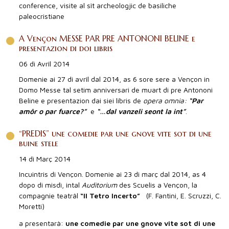
2018
conference, visite al sît archeologjic de basiliche
paleocristiane
2017
Antecedentis
A Vençon MESSE PAR PRE ANTONONI BELINE e
presentazion di doi libris
06 di Avrîl 2014
Domenie ai 27 di avrîl dal 2014, as 6 sore sere a Vençon in
Domo Messe tal setim anniversari de muart di pre Antononi
Beline e presentazion dai siei libris de
opera omnia:
“Par
amôr o par fuarce?”
e
“…dal vanzeli seont la int”
.
“PREDIS” une comedie par une gnove vite sot di une
buine stele
14 di Març 2014
Incuintris di Vençon. Domenie ai 23 di març dal 2014, as 4
dopo di misdì, intal
Auditorium
des Scuelis a Vençon, la
compagnie teatrâl
“Il Tetro Incerto”
(F. Fantini, E. Scruzzi, C.
Moretti)
a presentarà:
une comedie par une gnove vite sot di une