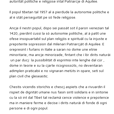
autoritât politiche e religjose intal Patriarcje di Aquilee.
Il popul tibetan tal 1957 al à pierdude la autonomie politiche e
al è stât perseguitât pe sô fede religjose.
Ancje il nestri popul, dopo sei passât sot il paron venezian tal
1420, pierdint cussì la sô autonomie politiche, al à patît une
ofese insopuartabil sul plan religjôs e spirituâl cu la injuste e
prepotente sopression dal milenari Patriarcjât di Aquilee. E
orepresint i furlans in Italie a saran no dome une etnie
minoritarie, ma ancje minorizade, fintant che i lôr dirits naturâi
 un par ducj: la pussibilitât di esprimisi inte lenghe dal cûr ,
dome in teorie e su la cjarte ricognossûts, no deventaran
adimplen praticabii e no vignaran metûts in opare, seti sul
plan civîl che gleseastic.
Chestis vicendis storichis e chescj aspiets che a rivuardin il
rispiet de dignitât umane nus fasin sintî solidaris e in sintonie
cu la sô int dal Tibet tal reclamâ cence violence e prepotence
ma in maniere ferme e decise i dirits naturâi di fonde di ogni
persone e di ogni popul.