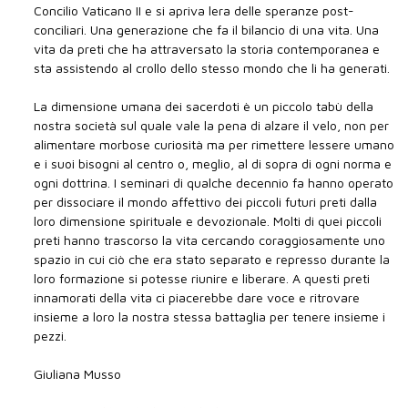
Concilio Vaticano II e si apriva lera delle speranze post-
conciliari. Una generazione che fa il bilancio di una vita. Una
vita da preti che ha attraversato la storia contemporanea e
sta assistendo al crollo dello stesso mondo che li ha generati.
La dimensione umana dei sacerdoti è un piccolo tabù della
nostra società sul quale vale la pena di alzare il velo, non per
alimentare morbose curiosità ma per rimettere lessere umano
e i suoi bisogni al centro o, meglio, al di sopra di ogni norma e
ogni dottrina. I seminari di qualche decennio fa hanno operato
per dissociare il mondo affettivo dei piccoli futuri preti dalla
loro dimensione spirituale e devozionale. Molti di quei piccoli
preti hanno trascorso la vita cercando coraggiosamente uno
spazio in cui ciò che era stato separato e represso durante la
loro formazione si potesse riunire e liberare. A questi preti
innamorati della vita ci piacerebbe dare voce e ritrovare
insieme a loro la nostra stessa battaglia per tenere insieme i
pezzi.
Giuliana Musso