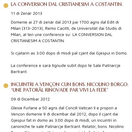
LA CONVERSION DAL CRISTIANESIM A COSTANTIN.
11 di Zenâr 2013
Domenie ai 27 di zenâr dal 2013 pai 1700 agns dal Edit di
Milan (313-2013), Remo Cacitti, de Universitât dai Studis di
Milan, al ten une conference su: LA CONVERSION DAL
CRISTIANESIM A COSTANTIN.
Si cjatarìn as 3.00 dopo di misdì pal cjant dai Gjespui in Domo.
La conference e sarà tignude subit dopo te Sale Patriarcje
Bertrant.
INCUINTRI A VENÇON CUN BONS. NICOLINO BORGO:
“UNE PATORÂL RINOVADE PAR VIVI LA FEDE”
09 di Dicembar 2012
Glesie Furlane a 50 agns dal Concili Vatican II e propon a
Vençon domenie 9 di dicembar dal 2012, dopo il cjant dai
Gjespui fat in domo as 3.00 dopo di misdì, un incuintri in
canoniche te sale Patriarcje Bertrant. Relatôr, bons. Nicolino