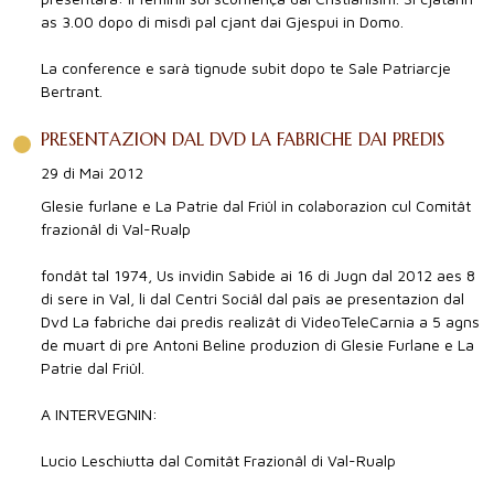
as 3.00 dopo di misdì pal cjant dai Gjespui in Domo.
La conference e sarà tignude subit dopo te Sale Patriarcje
Bertrant.
PRESENTAZION DAL DVD LA FABRICHE DAI PREDIS
29 di Mai 2012
Glesie furlane e La Patrie dal Friûl in colaborazion cul Comitât
frazionâl di Val-Rualp
fondât tal 1974, Us invidin Sabide ai 16 di Jugn dal 2012 aes 8
di sere in Val, li dal Centri Sociâl dal paîs ae presentazion dal
Dvd La fabriche dai predis realizât di VideoTeleCarnia a 5 agns
de muart di pre Antoni Beline produzion di Glesie Furlane e La
Patrie dal Friûl.
A INTERVEGNIN:
Lucio Leschiutta dal Comitât Frazionâl di Val-Rualp