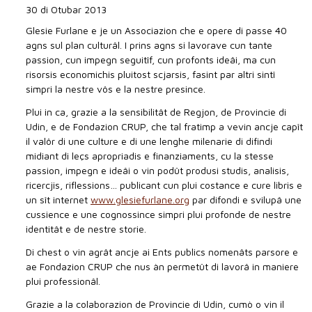
30 di Otubar 2013
Glesie Furlane e je un Associazion che e opere di passe 40
agns sul plan culturâl. I prins agns si lavorave cun tante
passion, cun impegn seguitîf, cun profonts ideâi, ma cun
risorsis economichis pluitost scjarsis, fasint par altri sintî
simpri la nestre vôs e la nestre presince.
Plui in ca, grazie a la sensibilitât de Regjon, de Provincie di
Udin, e de Fondazion CRUP, che tal fratimp a vevin ancje capît
il valôr di une culture e di une lenghe milenarie di difindi
midiant di leçs apropriadis e finanziaments, cu la stesse
passion, impegn e ideâi o vin podût produsi studis, analisis,
ricercjis, riflessions… publicant cun plui costance e cure libris e
un sît internet
www.glesiefurlane.org
par difondi e svilupâ une
cussience e une cognossince simpri plui profonde de nestre
identitât e de nestre storie.
Di chest o vin agrât ancje ai Ents publics nomenâts parsore e
ae Fondazion CRUP che nus àn permetût di lavorâ in maniere
plui professionâl.
Grazie a la colaborazion de Provincie di Udin, cumò o vin il