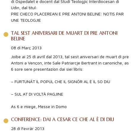
di Ospedalet e docent dal Studi Teologjic Interdiocesan di
Udin, dal titul:
PRE CHECO PLACEREAN E PRE ANTONI BELINE: NOTIS PAR
UNE TEOLOGJIE
TAL SEST ANIVERSARI DE MUART DI PRE ANTONI
BELINE
08 di Març 2013
Joibe ai 25 di avrîl dal 2013, tal sest aniversari de muart di pre
Antoni a Vençon, inte Sale Patriarcje Bertrant in canoniche, as
6 sore sere presentazion dai siei libris:
– FURTUNÂT IL POPUL CHE IL SIGNÔR AL È IL SO DIU
– SUL AT DI VOLTÂ PAGJINE
As 6 e miege, Messe in Domo
CONFERENCE: DAI A CESAR CE CHE AL È DI DIU
28 di Fevrâr 2013