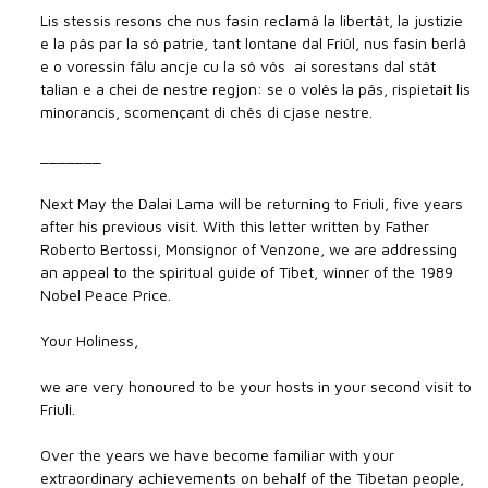
Lis stessis resons che nus fasin reclamâ la libertât, la justizie
e la pâs par la sô patrie, tant lontane dal Friûl, nus fasin berlâ 
e o voressin fâlu ancje cu la sô vôs  ai sorestans dal stât
talian e a chei de nestre regjon: se o volês la pâs, rispietait lis
minorancis, scomençant di chês di cjase nestre.
_______
Next May the Dalai Lama will be returning to Friuli, five years
after his previous visit. With this letter written by Father
Roberto Bertossi, Monsignor of Venzone, we are addressing
an appeal to the spiritual guide of Tibet, winner of the 1989
Nobel Peace Price.
Your Holiness,
we are very honoured to be your hosts in your second visit to
Friuli.
Over the years we have become familiar with your
extraordinary achievements on behalf of the Tibetan people,