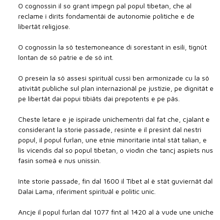
O cognossìn il so grant impegn pal popul tibetan, che al
reclame i dirits fondamentâi de autonomie politiche e de
libertât religjose.
O cognossìn la sô testemoneance di sorestant in esili, tignût
lontan de sô patrie e de sô int.
O preseìn la sô assesi spirituâl cussì ben armonizade cu la sô
ativitât publiche sul plan internazionâl pe justizie, pe dignitât e
pe libertât dai popui tibiâts dai prepotents e pe pâs.
Cheste letare e je ispirade unichementri dal fat che, cjalant e
considerant la storie passade, resinte e il presint dal nestri
popul, il popul furlan, une etnie minoritarie intal stât talian, e
lis vicendis dal so popul tibetan, o viodìn che tancj aspiets nus
fasin someâ e nus unissin.
Inte storie passade, fin dal 1600 il Tibet al è stât guviernât dal
Dalai Lama, riferiment spirituâl e politic unic.
Ancje il popul furlan dal 1077 fint al 1420 al à vude une uniche