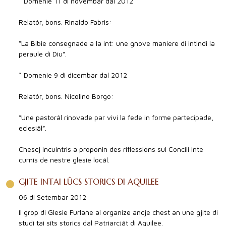
* Domenie 11 di novembar dal 2012
Relatôr, bons. Rinaldo Fabris:
“La Bibie consegnade a la int: une gnove maniere di intindi la
peraule di Diu”.
* Domenie 9 di dicembar dal 2012
Relatôr, bons. Nicolino Borgo:
“Une pastorâl rinovade par vivi la fede in forme partecipade,
eclesiâl”.
Chescj incuintris a proponin des riflessions sul Concili inte
curnîs de nestre glesie locâl.
GJITE INTAI LÛCS STORICS DI AQUILEE
06 di Setembar 2012
Il grop di Glesie Furlane al organize ancje chest an une gjite di
studi tai sîts storics dal Patriarcjât di Aquilee.