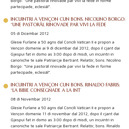
Borgo: “Une pastorâl rinovade par vivi la fede in forme
partecipade, eclesiâl”.
INCUINTRI A VENÇON CUN BONS. NICOLINO BORGO:
“UNE PASTORÂL RINOVADE PAR VIVI LA FEDE
05 di Dicembar 2012
Glesie Furlane a 50 agns dal Concili Vatican II e propon a
Vençon domenie ai 9 di dicembar dal 2012, dopo il cjant dai
Gjespui fat in domo as 3.00 dopo di misdì, un incuintri in
canoniche te sale Patriarcje Bertrant. Relatôr, bons. Nicolino
Borgo: “Une pastorâl rinovade par vivi la fede in forme
partecipade, eclesiâl”.
INCUINTRI A VENÇON CUN BONS. RINALDO FABRIS:
“LA BIBIE CONSEGNADE A LA INT
08 di Novembar 2012
Glesie Furlane a 50 agns dal Concili Vatican II e propon a
Vençon domenie 11 di novembar dal 2012, dopo il cjant dai
Gjespui fat in domo as 3.00 dopo di misdì, un incuintri in
canoniche te sale Patriarcje Bertrant. Relatôr, bons. Rinaldo