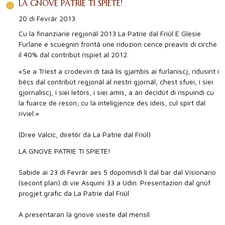
LA GNOVE PATRIE TI SPIETE!
20 di Fevrâr 2013
Cu la finanziarie regjonâl 2013 La Patrie dal Friûl E Glesie
Furlane e scuegnìn frontâ une riduzion cence preavîs di cirche
il 40% dal contribût rispiet al 2012.
«Se a Triest a crodevin di taiâ lis gjambis ai furlaniscj, ridusint i
bêçs dal contribût regjonâl al nestri gjornâl, chest sfuei, i siei
gjornaliscj, i siei letôrs, i siei amîs, a àn decidût di rispuindi cu
la fuarce de reson, cu la inteligjence des ideis, cul spirt dal
riviel.»
(Dree Valcic, diretôr da La Patrie dal Friûl)
LA GNOVE PATRIE TI SPIETE!
Sabide ai 23 di Fevrâr aes 5 dopomisdì li dal bar dal Visionario
(secont plan) di vie Asquini 33 a Udin. Presentazion dal gnûf
progjet grafic da La Patrie dal Friûl
A presentaran la gnove vieste dal mensîl